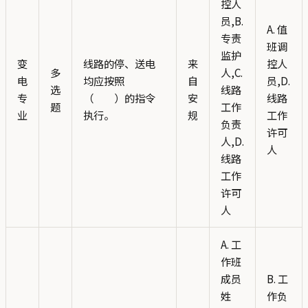
控人
员,B.
A. 值
专责
班调
监护
变
线路的停、送电
来
控人
多
人,C.
电
均应按照
自
员,D.
选
线路
专
（ ）的指令
安
线路
题
工作
业
执行。
规
工作
负责
许可
人,D.
人
线路
工作
许可
人
A. 工
作班
成员
B. 工
姓
作负