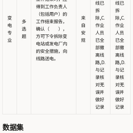
线已
线已
得到工作负责人
拆
拆
（包括用户）的
变
来
除,C.
除,C.
多
工作结束报告，
电
自
作业
作业
选
确认（ ），
专
安
人员
人员
题
方可下令拆除变
业
规
已全
已全
电站或发电厂内
部撤
部撤
的安全措施，向
离线
离线
线路送电。
路,D.
路,D.
与记
与记
录核
录核
对无
对无
误并
误并
做好
做好
记录
记录
数据集