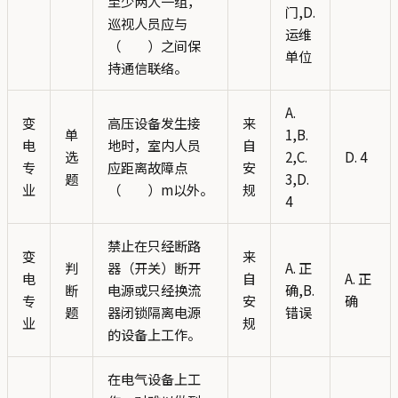
至少两人一组，
门,D.
巡视人员应与
运维
（ ）之间保
单位
持通信联络。
A.
变
高压设备发生接
来
单
1,B.
电
地时，室内人员
自
选
2,C.
D. 4
专
应距离故障点
安
题
3,D.
业
（ ）m以外。
规
4
禁止在只经断路
变
来
判
器（开关）断开
A. 正
电
自
A. 正
断
电源或只经换流
确,B.
专
安
确
题
器闭锁隔离电源
错误
业
规
的设备上工作。
在电气设备上工