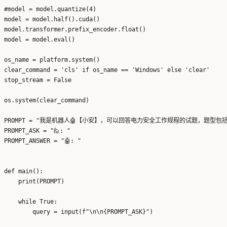
#model = model.quantize(4)

model = model.half().cuda()

model.transformer.prefix_encoder.float()

model = model.eval()

os_name = platform.system()

clear_command = 'cls' if os_name == 'Windows' else 'clear'

stop_stream = False

os.system(clear_command)

PROMPT = "我是机器人🤖【小安】，可以回答电力安全工作规程的试题，题型包括（单
PROMPT_ASK = "🙋: "

PROMPT_ANSWER = "🤖: "

def main():

    print(PROMPT)

    while True:

        query = input(f"\n\n{PROMPT_ASK}")
