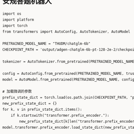
安规答题机器人
import os

import platform

import torch

from transformers import AutoConfig, AutoTokenizer, AutoModel

PRETRAINED_MODEL_NAME = "THUDM/chatglm-6b"

CHECKPOINT_PATH = 'output/adgen-chatglm-6b-pt-128-2e-2/checkpoi
tokenizer = AutoTokenizer.from_pretrained(PRETRAINED_MODEL_NAME
config = AutoConfig.from_pretrained(PRETRAINED_MODEL_NAME, trus
model = AutoModel.from_pretrained(PRETRAINED_MODEL_NAME, config
# 加载微调的参数

prefix_state_dict = torch.load(os.path.join(CHECKPOINT_PATH, "p
new_prefix_state_dict = {}

for k, v in prefix_state_dict.items():

    if k.startswith("transformer.prefix_encoder."):

        new_prefix_state_dict[k[len("transformer.prefix_encoder
model.transformer.prefix_encoder.load_state_dict(new_prefix_sta