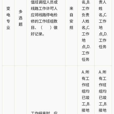
值班调控人员或
名,B.
责人
变
线路工作许可人
来
工作
姓
多
电
应将线路停电检
自
负责
名,C.
选
专
修的工作班组数
安
人姓
工作
题
业
目、（ ）做
规
名,C.
地
好记录。
工作
点,D.
地
工作
点,D.
任务
工作
任务
A. 所
A. 所
有工
有工
作班
作班
组均
组均
已竣
已竣
工,B.
工,B.
接地
接地
工作结束时，应