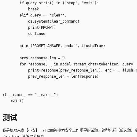
        if query.strip() in ("stop", "exit"):

            break

        elif query == 'clear':

            os.system(clear_command)

            print(PROMPT)

            continue

        print(PROMPT_ANSWER, end='', flush=True)

        prev_response_len = 0 

        for response, _ in model.stream_chat(tokenizer, query, 
            print(response[prev_response_len:], end='', flush=T
            prev_response_len = len(response)

if __name__ == "__main__":

测试
我是机器人🤖【小安】，可以回答电力安全工作规程的试题，题型包括（单选题、多
👉 clear 清除屏幕信息
