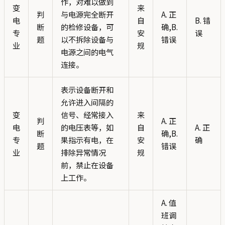
作，对难以做到
变
来
判
与电源完全断开
A. 正
电
自
B. 错
断
的检修设备，可
确,B.
专
安
误
题
以不拆除设备与
错误
业
规
电源之间的电气
连接。
表示设备断开和
允许进入间隔的
变
信号、经常接入
来
判
A. 正
电
的电压表等，如
自
A. 正
断
确,B.
专
果指示有电，在
安
确
题
错误
业
排除异常情况
规
前，禁止在设备
上工作。
A. 值
班调