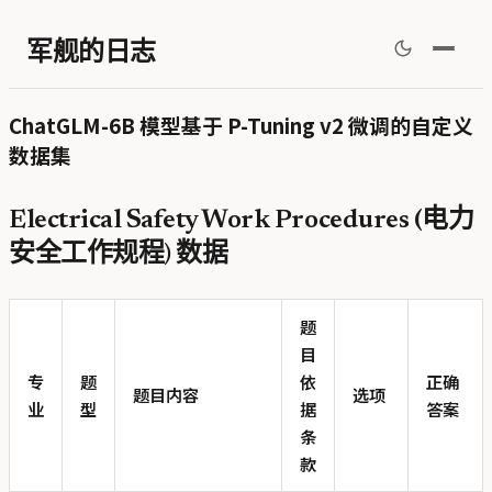
军舰的日志
ChatGLM-6B 模型基于 P-Tuning v2 微调的自定义
数据集
Electrical Safety Work Procedures (电力
安全工作规程) 数据
题
目
专
题
依
正确
题目内容
选项
业
型
据
答案
条
款