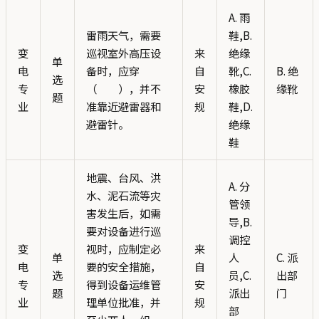
A. 雨
雷雨天气，需要
鞋,B.
变
巡视室外高压设
来
绝缘
单
电
备时，应穿
自
靴,C.
B. 绝
选
专
（ ），并不
安
橡胶
缘靴
题
业
准靠近避雷器和
规
鞋,D.
避雷针。
绝缘
鞋
地震、台风、洪
A. 分
水、泥石流等灾
管领
害发生后，如需
导,B.
要对设备进行巡
调控
变
视时，应制定必
来
单
人
C. 派
电
要的安全措施，
自
选
员,C.
出部
专
得到设备运维管
安
题
派出
门
业
理单位批准，并
规
部