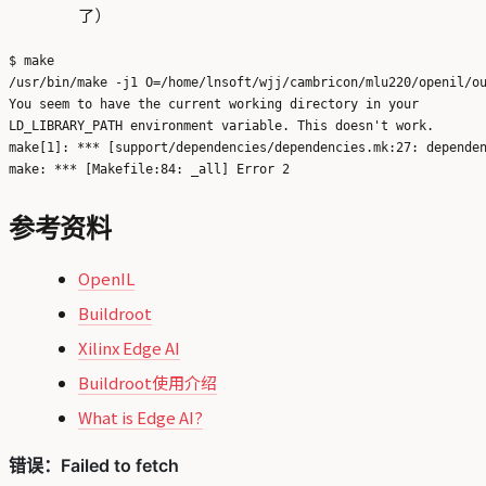
了）
$ make

/usr/bin/make -j1 O=/home/lnsoft/wjj/cambricon/mlu220/openil/ou
You seem to have the current working directory in your

LD_LIBRARY_PATH environment variable. This doesn't work.

make[1]: *** [support/dependencies/dependencies.mk:27: dependen
参考资料
OpenIL
Buildroot
Xilinx Edge AI
Buildroot使用介绍
What is Edge AI?