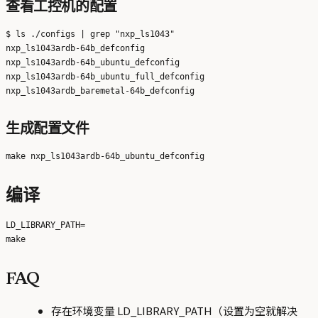
查看工控机的配置
$ ls ./configs | grep "nxp_ls1043"

nxp_ls1043ardb-64b_defconfig

nxp_ls1043ardb-64b_ubuntu_defconfig

nxp_ls1043ardb-64b_ubuntu_full_defconfig

生成配置文件
编译
LD_LIBRARY_PATH=

FAQ
存在环境变量 LD_LIBRARY_PATH（设置为空就解决