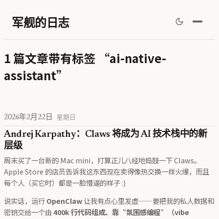
军舰的日志
1 篇文章带有标签 “ai-native-
assistant”
2026年2月22日
星期日
Andrej Karpathy：Claws 将成为 AI 技术栈中的新
层级
周末买了一台新的 Mac mini，打算正儿八经地捣鼓一下 Claws。
Apple Store 的店员告诉我这东西现在卖得像热交换一样火爆，而且
每个人（买它时）都是一脸懵逼的样子 :)
说实话，运行
OpenClaw
让我有点心里发虚——要把我的私人数据和
密钥交给一个由
400k 行代码组成、靠“氛围感编程”（vibe