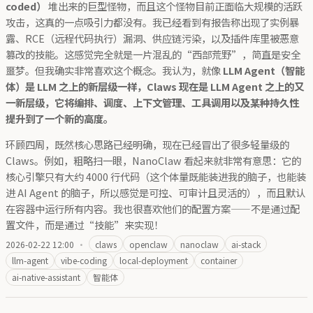
coded）
堆出来的巨型怪物，而且这个怪物目前正面临大规模的活跃
攻击，这真的一点吸引力都没有。我已经看到有报告称出现了实例暴
露、RCE（远程代码执行）漏洞、供应链污染，以及插件库里被恶意
篡改的技能。这感觉完全就是一片混乱的“西部荒野”，简直是安全
噩梦。但我确实非常喜欢这个概念。我认为，就像
LLM Agent（智能
体）是 LLM 之上的新层级一样，Claws 现在是 LLM Agent 之上的又
一新层级，它将编排、调度、上下文管理、工具调用以及某种持久性
提升到了一个新的高度。
环顾四周，既然核心思路已经明确，现在已经冒出了很多轻量级的
Claws。例如，粗略扫一眼，NanoClaw 看起来就非常有意思：它的
核心引擎只有大约 4000 行代码（这个体量既能装进我的脑子，也能装
进 AI Agent 的脑子，所以感觉是可控、可审计且灵活的），而且默认
在容器中运行所有内容。我也很喜欢他们的配置方案——不是通过配
置文件，而是通过“技能”来实现！
2026-02-22 12:00
·
claws
openclaw
nanoclaw
ai-stack
llm-agent
vibe-coding
local-deployment
container
ai-native-assistant
智能体