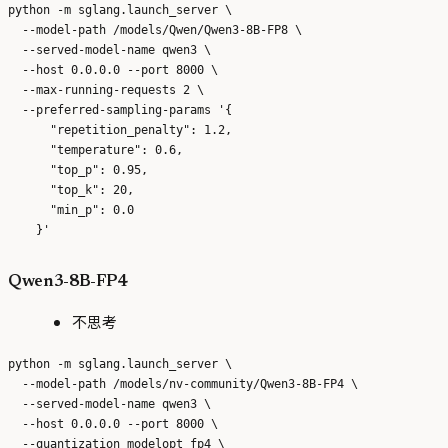
python -m sglang.launch_server \

  --model-path /models/Qwen/Qwen3-8B-FP8 \

  --served-model-name qwen3 \

  --host 0.0.0.0 --port 8000 \

  --max-running-requests 2 \

  --preferred-sampling-params '{

      "repetition_penalty": 1.2,

      "temperature": 0.6,

      "top_p": 0.95,

      "top_k": 20,

      "min_p": 0.0

Qwen3-8B-FP4
不思考
python -m sglang.launch_server \

  --model-path /models/nv-community/Qwen3-8B-FP4 \

  --served-model-name qwen3 \

  --host 0.0.0.0 --port 8000 \

  --quantization modelopt_fp4 \
