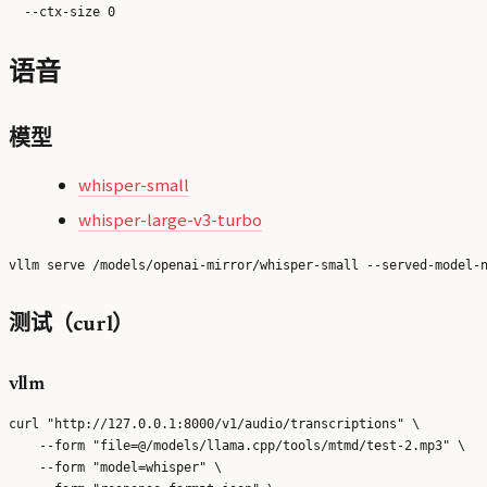
语音
模型
whisper-small
whisper-large-v3-turbo
测试（curl）
vllm
curl "http://127.0.0.1:8000/v1/audio/transcriptions" \

    --form "file=@/models/llama.cpp/tools/mtmd/test-2.mp3" \

    --form "model=whisper" \
