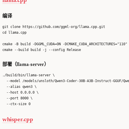
llama.cpp
编译
git clone https://github.com/ggml-org/llama.cpp.git

cd llama.cpp

cmake -B build -DGGML_CUDA=ON -DCMAKE_CUDA_ARCHITECTURES="110"

部署（llama-server）
./build/bin/llama-server \

  --model /models/unsloth/Qwen3-Coder-30B-A3B-Instruct-GGUF/Qwe
  --alias qwen3 \

  --host 0.0.0.0 \

  --port 8000 \

whisper.cpp