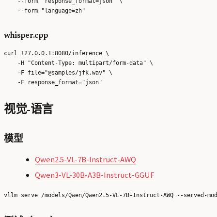
    --form "response_format=json" \

whisper.cpp
curl 127.0.0.1:8080/inference \

    -H "Content-Type: multipart/form-data" \

    -F file="@samples/jfk.wav" \

视觉-语言
模型
Qwen2.5-VL-7B-Instruct-AWQ
Qwen3-VL-30B-A3B-Instruct-GGUF