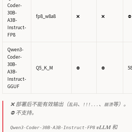
Coder-
30B-
fp8_w8a8
❌
❌
⛔
A3B-
Instruct-
FP8
Qwen3-
Coder-
30B-
Q5_K_M
⛔
⛔
58
A3B-
Instruct-
GGUF
乱码
!!!...
崩溃
❌ 部署后不能有效输出（
、
、
等）。
⛔ 不支持。
Qwen3-Coder-30B-A3B-Instruct-FP8
vLLM
和