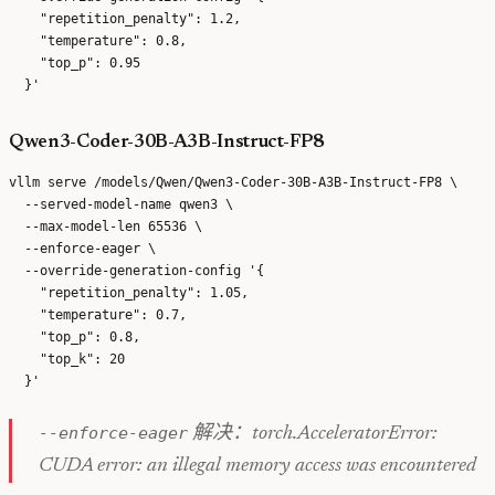
    "repetition_penalty": 1.2,

    "temperature": 0.8,

    "top_p": 0.95

Qwen3-Coder-30B-A3B-Instruct-FP8
vllm serve /models/Qwen/Qwen3-Coder-30B-A3B-Instruct-FP8 \

  --served-model-name qwen3 \

  --max-model-len 65536 \

  --enforce-eager \

  --override-generation-config '{

    "repetition_penalty": 1.05,

    "temperature": 0.7,

    "top_p": 0.8,

    "top_k": 20

--enforce-eager
解决：torch.AcceleratorError:
CUDA error: an illegal memory access was encountered