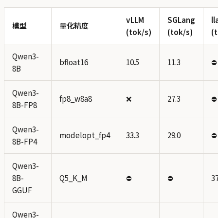
vLLM
SGLang
l
模型
量化精度
(tok/s)
(tok/s)
(
Qwen3-
bfloat16
10.5
11.3
⛔
8B
Qwen3-
fp8_w8a8
❌
27.3
⛔
8B-FP8
Qwen3-
modelopt_fp4
33.3
29.0
⛔
8B-FP4
Qwen3-
8B-
Q5_K_M
⛔
⛔
37
GGUF
Qwen3-