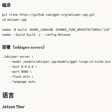
编译
git clone https://github.com/ggml-org/whisper.cpp.git

cd whisper.cpp

cmake -B build -DGGML_CUDA=ON -DCMAKE_CUDA_ARCHITECTURES="110"

部署（whisper-server）
./whisper-server \

    --model /models/whisper.cpp/models/ggml-large-v3-turbo.bin 
    --host 0.0.0.0 \

    --port 8080 \

    --flash-attn \

语言
Jetson Thor