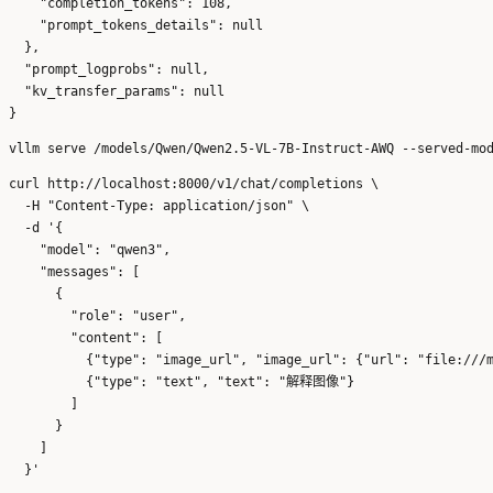
    "completion_tokens": 108,

    "prompt_tokens_details": null

  },

  "prompt_logprobs": null,

  "kv_transfer_params": null

curl http://localhost:8000/v1/chat/completions \

  -H "Content-Type: application/json" \

  -d '{

    "model": "qwen3",

    "messages": [

      {

        "role": "user",

        "content": [

          {"type": "image_url", "image_url": {"url": "file:///m
          {"type": "text", "text": "解释图像"}

        ]

      }

    ]
