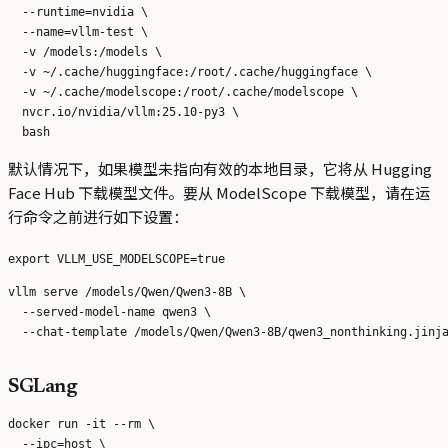
  --runtime=nvidia \

  --name=vllm-test \

  -v /models:/models \

  -v ~/.cache/huggingface:/root/.cache/huggingface \

  -v ~/.cache/modelscope:/root/.cache/modelscope \

  nvcr.io/nvidia/vllm:25.10-py3 \

默认情况下，如果模型未指向有效的本地目录，它将从 Hugging
Face Hub 下载模型文件。要从 ModelScope 下载模型，请在运
行命令之前进行如下设置：
vllm serve /models/Qwen/Qwen3-8B \

  --served-model-name qwen3 \

SGLang
docker run -it --rm \

  --ipc=host \
