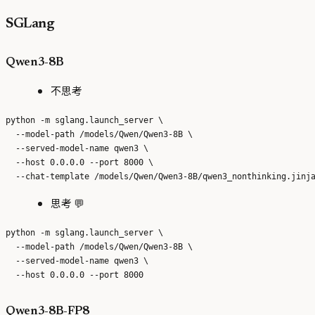
SGLang
Qwen3-8B
不思考
python -m sglang.launch_server \

  --model-path /models/Qwen/Qwen3-8B \

  --served-model-name qwen3 \

  --host 0.0.0.0 --port 8000 \

思考 💬
python -m sglang.launch_server \

  --model-path /models/Qwen/Qwen3-8B \

  --served-model-name qwen3 \

Qwen3-8B-FP8