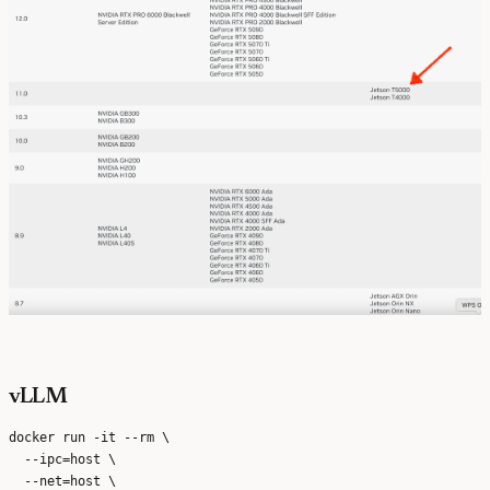
vLLM
docker run -it --rm \

  --ipc=host \

  --net=host \
