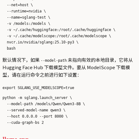
  --net=host \

  --runtime=nvidia \

  --name=sglang-test \

  -v /models:/models \

  -v ~/.cache/huggingface:/root/.cache/huggingface \

  -v ~/.cache/modelscope:/root/.cache/modelscope \

  nvcr.io/nvidia/sglang:25.10-py3 \

默认情况下，如果
未指向有效的本地目录，它将从
--model-path
Hugging Face Hub 下载模型文件。要从 ModelScope 下载模
型，请在运行命令之前进行如下设置：
python -m sglang.launch_server \

  --model-path /models/Qwen/Qwen3-8B \

  --served-model-name qwen3 \

  --host 0.0.0.0 --port 8000 \
