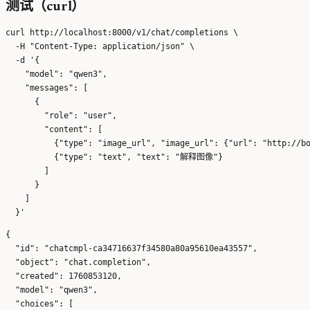
测试（curl）
curl http://localhost:8000/v1/chat/completions \

  -H "Content-Type: application/json" \

  -d '{

    "model": "qwen3",

    "messages": [

      {

        "role": "user",

        "content": [

          {"type": "image_url", "image_url": {"url": "http://bo
          {"type": "text", "text": "解释图像"}

        ]

      }

    ]

{

  "id": "chatcmpl-ca34716637f34580a80a95610ea43557",

  "object": "chat.completion",

  "created": 1760853120,

  "model": "qwen3",

  "choices": [
