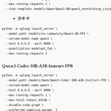
  --max-running-requests 2 \

思考 💬
python -m sglang.launch_server \

  --model-path /models/nv-community/Qwen3-8B-FP4 \

  --served-model-name qwen3 \

  --host 0.0.0.0 --port 8000 \

  --quantization modelopt_fp4 \

Qwen3-Coder-30B-A3B-Instruct-FP8
python -m sglang.launch_server \

  --model-path /models/Qwen/Qwen3-Coder-30B-A3B-Instruct-FP8 \

  --served-model-name qwen3 \

  --host 0.0.0.0 --port 8000 \

  --max-running-requests 1 \

  --max-total-tokens 65536 \

  --disable-cuda-graph \

  --preferred-sampling-params '{
