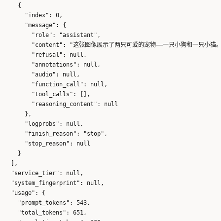
    {

      "index": 0,

      "message": {

        "role": "assistant",

        "content": "这张图像展示了两只可爱的宠物——一只
        "refusal": null,

        "annotations": null,

        "audio": null,

        "function_call": null,

        "tool_calls": [],

        "reasoning_content": null

      },

      "logprobs": null,

      "finish_reason": "stop",

      "stop_reason": null

    }

  ],

  "service_tier": null,

  "system_fingerprint": null,

  "usage": {

    "prompt_tokens": 543,

    "total_tokens": 651,
