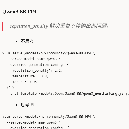
Qwen3-8B-FP4
repetition_penalty 解决重复不停输出的问题。
不思考
vllm serve /models/nv-community/Qwen3-8B-FP4 \

  --served-model-name qwen3 \

  --override-generation-config '{

    "repetition_penalty": 1.2,

    "temperature": 0.8,

    "top_p": 0.95

  }' \

思考 💬
vllm serve /models/nv-community/Qwen3-8B-FP4 \

  --served-model-name qwen3 \

  --override-generation-config '{
