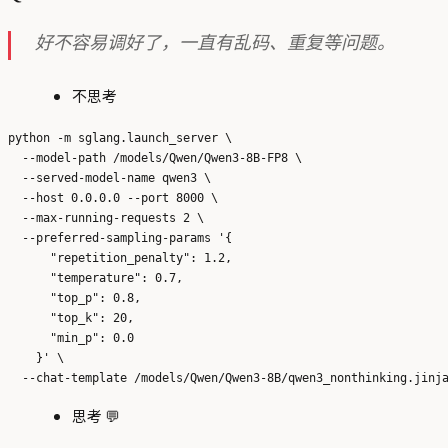
好不容易调好了，一直有乱码、重复等问题。
不思考
python -m sglang.launch_server \

  --model-path /models/Qwen/Qwen3-8B-FP8 \

  --served-model-name qwen3 \

  --host 0.0.0.0 --port 8000 \

  --max-running-requests 2 \

  --preferred-sampling-params '{

      "repetition_penalty": 1.2,

      "temperature": 0.7,

      "top_p": 0.8,

      "top_k": 20,

      "min_p": 0.0

    }' \

思考 💬