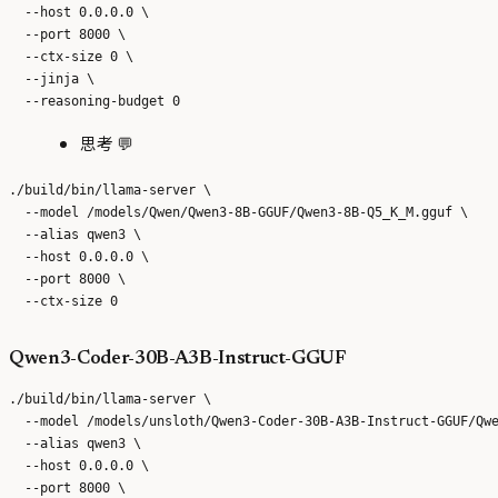
  --host 0.0.0.0 \

  --port 8000 \

  --ctx-size 0 \

  --jinja \

思考 💬
./build/bin/llama-server \

  --model /models/Qwen/Qwen3-8B-GGUF/Qwen3-8B-Q5_K_M.gguf \

  --alias qwen3 \

  --host 0.0.0.0 \

  --port 8000 \

Qwen3-Coder-30B-A3B-Instruct-GGUF
./build/bin/llama-server \

  --model /models/unsloth/Qwen3-Coder-30B-A3B-Instruct-GGUF/Qwe
  --alias qwen3 \

  --host 0.0.0.0 \

  --port 8000 \
