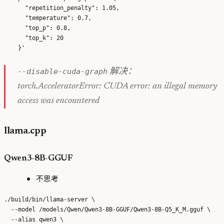
      "repetition_penalty": 1.05,

      "temperature": 0.7,

      "top_p": 0.8,

      "top_k": 20

--disable-cuda-graph
解决：
torch.AcceleratorError: CUDA error: an illegal memory
access was encountered
llama.cpp
Qwen3-8B-GGUF
不思考
./build/bin/llama-server \

  --model /models/Qwen/Qwen3-8B-GGUF/Qwen3-8B-Q5_K_M.gguf \

  --alias qwen3 \
