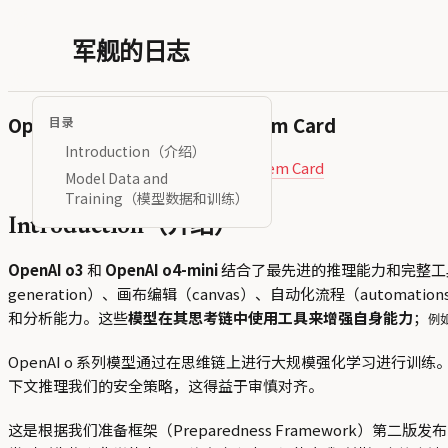
军舰的日志
OpenAI o3 and o4-mini System Card
目录
Introduction（介绍）
OpenAI o3 and o4-mini System Card
Model Data and
Training（模型数据和训练）
Introduction（介绍）
OpenAI o3
和
OpenAI o4-mini
结合了最先进的推理能力和完整工具功能—
generation）、画布编辑（canvas）、自动化流程（autom
和分析能力。这些
模型在其思考链中使用工具来增强自身能力
；
例
OpenAI o 系列模型通过在思维链上进行大规模强化学习进
下文推理我们的安全策略，这得益于审慎对齐。
这是根据我们准备框架（Preparedness Framework）第二版发