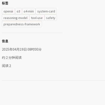
标签
openai
o3
o4-mini
system-card
reasoning-model
tool-use
safety
preparedness-framework
信息
2025年04月19日 08时00分
约 2 分钟阅读
阅读
2