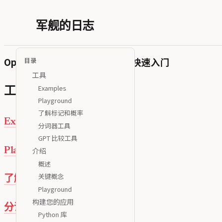
军舰的日志
OpenAI API Documentation 快速入门
目录
工具
Examples
工具
Playground
了解标记和概率
Examples
分词器工具
GPT 比较工具
Playground
介绍
概述
关键概念
了解标记和概率
Playground
构建您的应用
分词器工具
Python 库