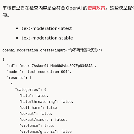
审核模型旨在检查内容是否符合 OpenAI 的
使用政策
。这些模型提
额。
text-moderation-latest
text-moderation-stable
{

  "id": "modr-7Askon0loMbb6b8vboSQ7Ep8348JA",

  "model": "text-moderation-004",

  "results": [

    {

      "categories": {

        "hate": false,

        "hate/threatening": false,

        "self-harm": false,

        "sexual": false,

        "sexual/minors": false,

        "violence": true,

        "violence/graphic": false
