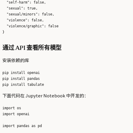
  "self-harm": false,

  "sexual": true,

  "sexual/minors": false,

  "violence": false,

  "violence/graphic": false

通过 API 查看所有模型
安装依赖的库
pip install openai

pip install pandas

下面代码在 Jupyter Notebook 中开发的：
import os

import openai

import pandas as pd
