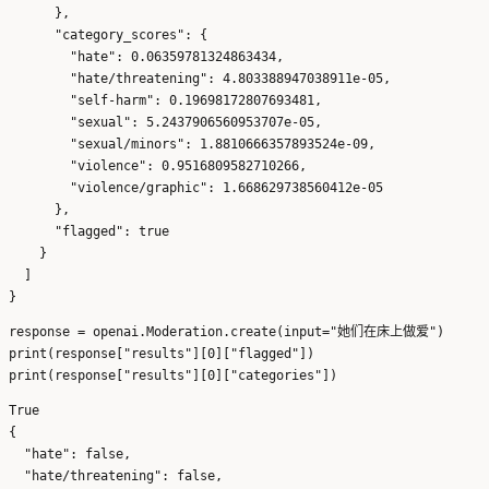
      },

      "category_scores": {

        "hate": 0.06359781324863434,

        "hate/threatening": 4.803388947038911e-05,

        "self-harm": 0.19698172807693481,

        "sexual": 5.2437906560953707e-05,

        "sexual/minors": 1.8810666357893524e-09,

        "violence": 0.9516809582710266,

        "violence/graphic": 1.668629738560412e-05

      },

      "flagged": true

    }

  ]

response = openai.Moderation.create(input="她们在床上做爱")

print(response["results"][0]["flagged"])

True

{

  "hate": false,

  "hate/threatening": false,
