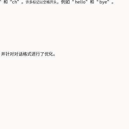
t”和“ch”。
，例如“ hello”和“ bye”。
许多标记以空格开头
的模型，并针对对话格式进行了优化。