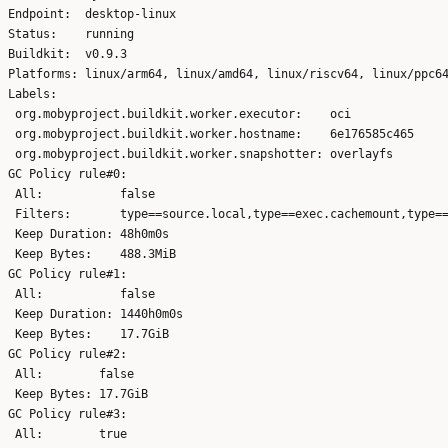
Endpoint:  desktop-linux

Status:    running

Buildkit:  v0.9.3

Platforms: linux/arm64, linux/amd64, linux/riscv64, linux/ppc64
Labels:

 org.mobyproject.buildkit.worker.executor:    oci

 org.mobyproject.buildkit.worker.hostname:    6e176585c465

 org.mobyproject.buildkit.worker.snapshotter: overlayfs

GC Policy rule#0:

 All:           false

 Filters:       type==source.local,type==exec.cachemount,type==
 Keep Duration: 48h0m0s

 Keep Bytes:    488.3MiB

GC Policy rule#1:

 All:           false

 Keep Duration: 1440h0m0s

 Keep Bytes:    17.7GiB

GC Policy rule#2:

 All:        false

 Keep Bytes: 17.7GiB

GC Policy rule#3:

 All:        true
