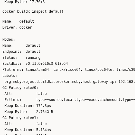
Name:   default

Driver: docker

Nodes:

Name:      default

Endpoint:  default

Status:    running

Buildkit:  v0.11.6+616c3f613b54

Platforms: linux/arm64, linux/riscv64, linux/ppc64le, linux/s39
Labels:

 org.mobyproject.buildkit.worker.moby.host-gateway-ip: 192.168.
GC Policy rule#0:

 All:           false

 Filters:       type==source.local,type==exec.cachemount,type==
 Keep Duration: 172.8µs

 Keep Bytes:    2.764GiB

GC Policy rule#1:

 All:           false

 Keep Duration: 5.184ms
