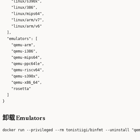
    "linux/s390x",

    "linux/386",

    "linux/mips64",

    "linux/arm/v7",

    "linux/arm/v6"

  ],

  "emulators": [

    "qemu-arm",

    "qemu-i386",

    "qemu-mips64",

    "qemu-ppc64le",

    "qemu-riscv64",

    "qemu-s390x",

    "qemu-x86_64",

    "rosetta"

  ]

卸载 Emulators