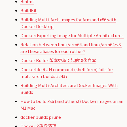
Binfmt
BuildKit
Building Multi-Arch Images for Arm and x86 with
Docker Desktop
Docker: Exporting Image for Multiple Architectures
Relation between linux/arm64 and linux/arm64/v8:
are these aliases for each other?
Docker Buildx 版本更新引起的镜像血案
Dockerfile RUN command (shell form) fails for
multi-arch builds #2437
Building Multi-Architecture Docker Images With
Buildx
How to build x86 (and others!) Docker images on an
M1 Mac
docker buildx prune
Docker之磁盘清理