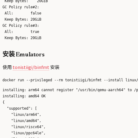
 Keep Bytes:    20GiB

GC Policy rule#2:

 All:        false

 Keep Bytes: 20GiB

GC Policy rule#3:

 All:        true

安装 Emulators
使用
tonistiigi/binfmt
安装
installing: arm64 cannot register "/usr/bin/qemu-aarch64" to /p
installing: amd64 OK

{

  "supported": [

    "linux/arm64",

    "linux/amd64",

    "linux/riscv64",

    "linux/ppc64le",
