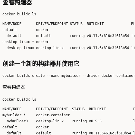
查看构建器
NAME/NODE       DRIVER/ENDPOINT STATUS  BUILDKIT             PL
default         docker                                       

  default       default         running v0.11.6+616c3f613b54 li
desktop-linux * docker                                       

创建一个新的构建器并使用它
查看构建器
NAME/NODE       DRIVER/ENDPOINT  STATUS  BUILDKIT             P
mybuilder *     docker-container                              

  mybuilder0    desktop-linux    running v0.9.3               l
default         docker                                        

  default       default          running v0.11.6+616c3f613b54 l