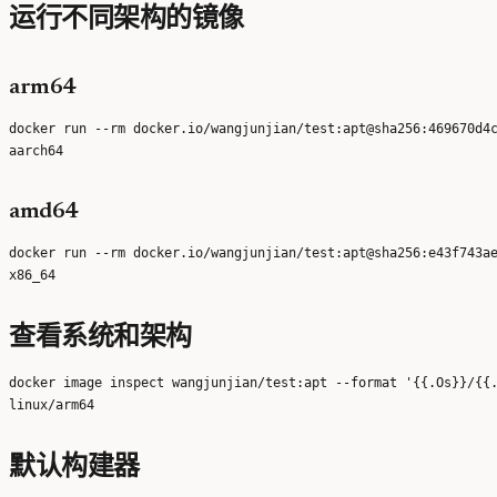
运行不同架构的镜像
arm64
docker run --rm docker.io/wangjunjian/test:apt@sha256:469670d4c
amd64
docker run --rm docker.io/wangjunjian/test:apt@sha256:e43f743ae
查看系统和架构
docker image inspect wangjunjian/test:apt --format '{{.Os}}/{{.
默认构建器