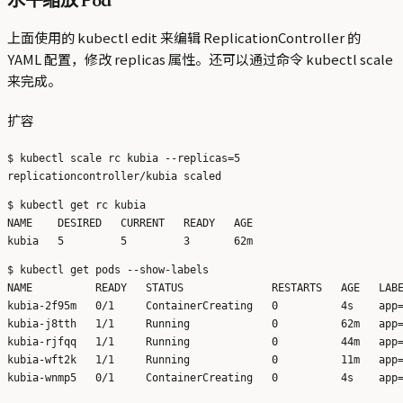
水平缩放 Pod
上面使用的 kubectl edit 来编辑 ReplicationController 的
YAML 配置，修改 replicas 属性。还可以通过命令 kubectl scale
来完成。
扩容
$ kubectl scale rc kubia --replicas=5

$ kubectl get rc kubia

NAME    DESIRED   CURRENT   READY   AGE

$ kubectl get pods --show-labels

NAME          READY   STATUS              RESTARTS   AGE   LABE
kubia-2f95m   0/1     ContainerCreating   0          4s    app=
kubia-j8tth   1/1     Running             0          62m   app=
kubia-rjfqq   1/1     Running             0          44m   app=
kubia-wft2k   1/1     Running             0          11m   app=