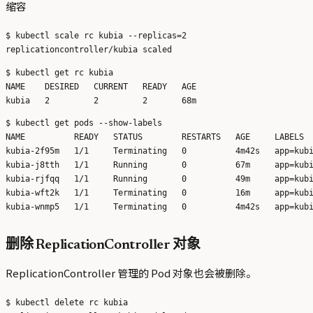
缩容
$ kubectl scale rc kubia --replicas=2

$ kubectl get rc kubia

NAME    DESIRED   CURRENT   READY   AGE

$ kubectl get pods --show-labels

NAME          READY   STATUS        RESTARTS   AGE     LABELS

kubia-2f95m   1/1     Terminating   0          4m42s   app=kubi
kubia-j8tth   1/1     Running       0          67m     app=kubi
kubia-rjfqq   1/1     Running       0          49m     app=kubi
kubia-wft2k   1/1     Terminating   0          16m     app=kubi
删除 ReplicationController 对象
ReplicationController 管理的 Pod 对象也会被删除。
$ kubectl delete rc kubia
