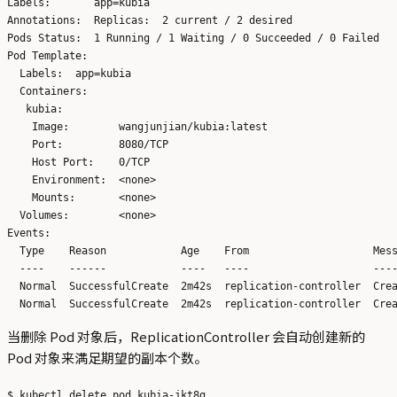
Labels:       app=kubia

Annotations:  Replicas:  2 current / 2 desired

Pods Status:  1 Running / 1 Waiting / 0 Succeeded / 0 Failed

Pod Template:

  Labels:  app=kubia

  Containers:

   kubia:

    Image:        wangjunjian/kubia:latest

    Port:         8080/TCP

    Host Port:    0/TCP

    Environment:  <none>

    Mounts:       <none>

  Volumes:        <none>

Events:

  Type    Reason            Age    From                    Mess
  ----    ------            ----   ----                    ----
  Normal  SuccessfulCreate  2m42s  replication-controller  Crea
当删除 Pod 对象后，ReplicationController 会自动创建新的
Pod 对象来满足期望的副本个数。
$ kubectl delete pod kubia-jkt8g 
