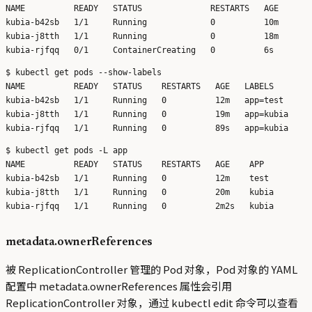
NAME          READY   STATUS              RESTARTS   AGE

kubia-b42sb   1/1     Running             0          10m

kubia-j8tth   1/1     Running             0          18m

$ kubectl get pods --show-labels

NAME          READY   STATUS    RESTARTS   AGE   LABELS

kubia-b42sb   1/1     Running   0          12m   app=test

kubia-j8tth   1/1     Running   0          19m   app=kubia

$ kubectl get pods -L app

NAME          READY   STATUS    RESTARTS   AGE    APP

kubia-b42sb   1/1     Running   0          12m    test

kubia-j8tth   1/1     Running   0          20m    kubia

metadata.ownerReferences
被 ReplicationController 管理的 Pod 对象，Pod 对象的 YAML
配置中 metadata.ownerReferences 属性会引用
ReplicationController 对象，通过 kubectl edit 命令可以查看