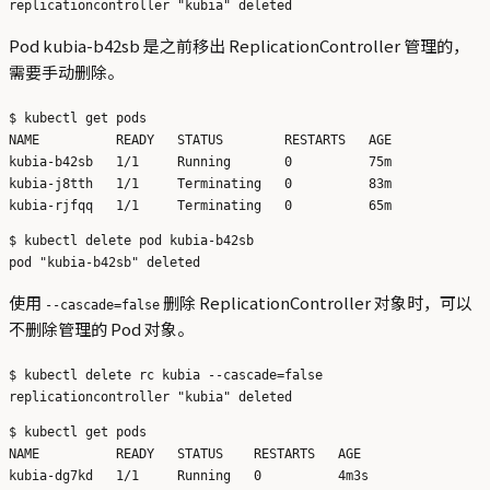
Pod kubia-b42sb 是之前移出 ReplicationController 管理的，
需要手动删除。
$ kubectl get pods

NAME          READY   STATUS        RESTARTS   AGE

kubia-b42sb   1/1     Running       0          75m

kubia-j8tth   1/1     Terminating   0          83m

$ kubectl delete pod kubia-b42sb

使用
删除 ReplicationController 对象时，可以
--cascade=false
不删除管理的 Pod 对象。
$ kubectl delete rc kubia --cascade=false

$ kubectl get pods

NAME          READY   STATUS    RESTARTS   AGE

kubia-dg7kd   1/1     Running   0          4m3s
