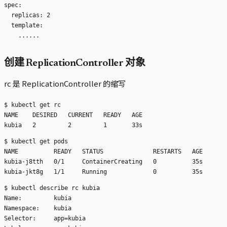
spec:

  replicas: 2

  template:

创建 ReplicationController 对象
rc 是 ReplicationController 的缩写
$ kubectl get rc

NAME    DESIRED   CURRENT   READY   AGE

$ kubectl get pods

NAME          READY   STATUS              RESTARTS   AGE

kubia-j8tth   0/1     ContainerCreating   0          35s

$ kubectl describe rc kubia

Name:         kubia

Namespace:    kubia

Selector:     app=kubia
