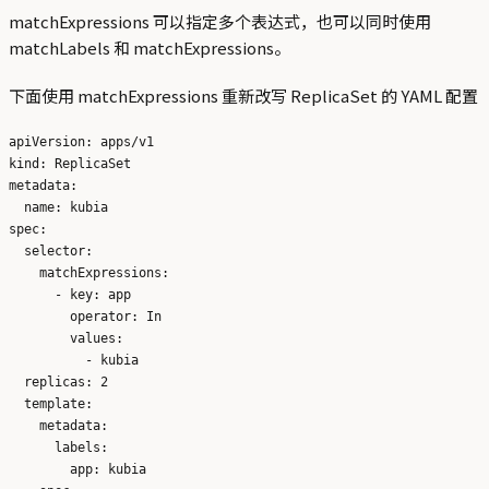
matchExpressions 可以指定多个表达式，也可以同时使用
matchLabels 和 matchExpressions。
下面使用 matchExpressions 重新改写 ReplicaSet 的 YAML 配置
apiVersion: apps/v1

kind: ReplicaSet

metadata:

  name: kubia

spec:

  selector:

    matchExpressions:

      - key: app

        operator: In

        values:

          - kubia

  replicas: 2

  template:

    metadata:

      labels:

        app: kubia 
