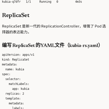
ReplicaSet
ReplicaSet 是新一代的 ReplicationController，增强了 Pod 选
择器的表达能力。
编写 ReplicaSet 的YAML文件（kubia-rs.yaml）
apiVersion: apps/v1

kind: ReplicaSet

metadata:

  name: kubia

spec:

  selector:

    matchLabels:

      app: kubia

  replicas: 2

  template:

    metadata:

      labels:
