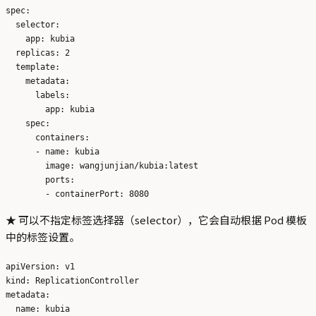
spec:

  selector:

    app: kubia

  replicas: 2

  template:

    metadata:

      labels:

        app: kubia 

    spec:

      containers:

      - name: kubia 

        image: wangjunjian/kubia:latest 

        ports:

★ 可以不指定标签选择器（selector），它会自动根据 Pod 模板
中的标签设置。
apiVersion: v1

kind: ReplicationController

metadata:

  name: kubia
