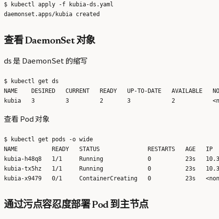
$ kubectl apply -f kubia-ds.yaml 

查看 DaemonSet 对象
ds 是 DaemonSet 的缩写
$ kubectl get ds

NAME    DESIRED   CURRENT   READY   UP-TO-DATE   AVAILABLE   NO
查看 Pod 对象
$ kubectl get pods -o wide

NAME          READY   STATUS              RESTARTS   AGE   IP  
kubia-h48q8   1/1     Running             0          23s   10.3
kubia-tx5hz   1/1     Running             0          23s   10.3
通过污点容忍度部署 Pod 到主节点