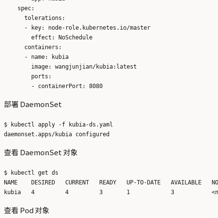
    spec:

      tolerations:

      - key: node-role.kubernetes.io/master

        effect: NoSchedule

      containers:

      - name: kubia 

        image: wangjunjian/kubia:latest 

        ports:

部署 DaemonSet
$ kubectl apply -f kubia-ds.yaml 

查看 DaemonSet 对象
$ kubectl get ds

NAME    DESIRED   CURRENT   READY   UP-TO-DATE   AVAILABLE   NO
查看 Pod 对象