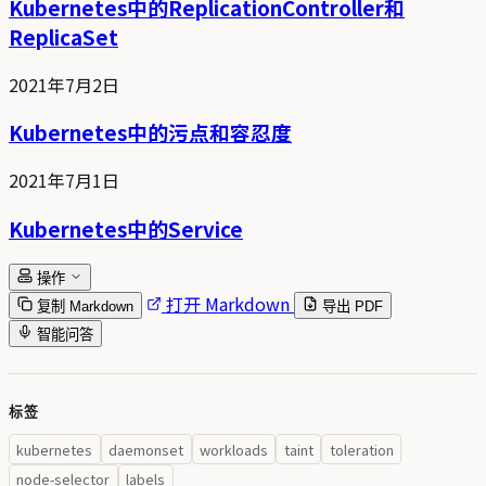
Kubernetes中的ReplicationController和
ReplicaSet
2021年7月2日
Kubernetes中的污点和容忍度
2021年7月1日
Kubernetes中的Service
操作
打开 Markdown
复制 Markdown
导出 PDF
智能问答
标签
kubernetes
daemonset
workloads
taint
toleration
node-selector
labels