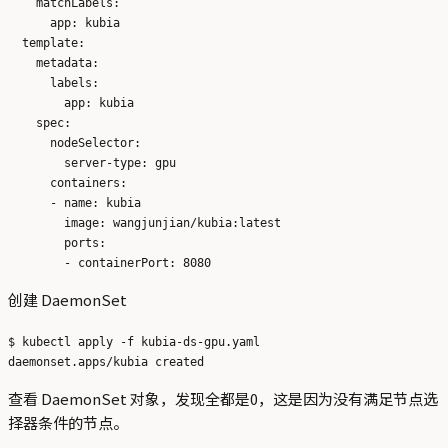
    matchLabels:

      app: kubia

  template:

    metadata:

      labels:

        app: kubia 

    spec:

      nodeSelector:

        server-type: gpu

      containers:

      - name: kubia 

        image: wangjunjian/kubia:latest 

        ports:

创建 DaemonSet
$ kubectl apply -f kubia-ds-gpu.yaml 

查看 DaemonSet 对象，发现全都是0，这是因为没有满足节点选
择器条件的节点。