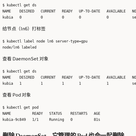
$ kubectl get ds

NAME    DESIRED   CURRENT   READY   UP-TO-DATE   AVAILABLE   NO
给节点（ln6）打标签
$ kubectl label node ln6 server-type=gpu

查看 DaemonSet 对象
$ kubectl get ds

NAME    DESIRED   CURRENT   READY   UP-TO-DATE   AVAILABLE   NO
查看 Pod 对象
$ kubectl get pod

NAME          READY   STATUS    RESTARTS   AGE
