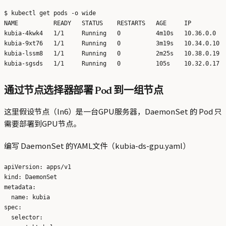
$ kubectl get pods -o wide

NAME          READY   STATUS    RESTARTS   AGE     IP          
kubia-4kwk4   1/1     Running   0          4m10s   10.36.0.0   
kubia-9xt76   1/1     Running   0          3m19s   10.34.0.10  
kubia-lssm8   1/1     Running   0          2m25s   10.38.0.19  
通过节点选择器部署 Pod 到一组节点
这里假设节点（ln6）是一台GPU服务器，DaemonSet 的 Pod 只
需要部署到GPU节点。
编写 DaemonSet 的YAML文件（kubia-ds-gpu.yaml）
apiVersion: apps/v1

kind: DaemonSet

metadata:

  name: kubia

spec:

  selector:
