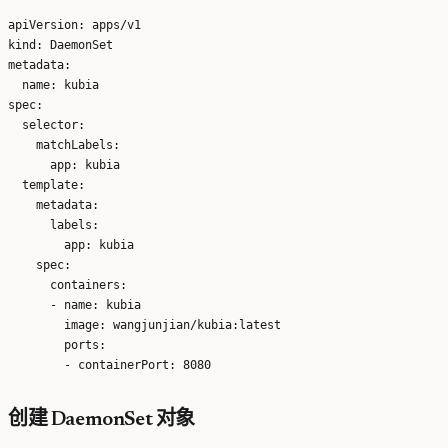
apiVersion: apps/v1

kind: DaemonSet

metadata:

  name: kubia

spec:

  selector:

    matchLabels:

      app: kubia

  template:

    metadata:

      labels:

        app: kubia 

    spec:

      containers:

      - name: kubia 

        image: wangjunjian/kubia:latest 

        ports:

创建 DaemonSet 对象