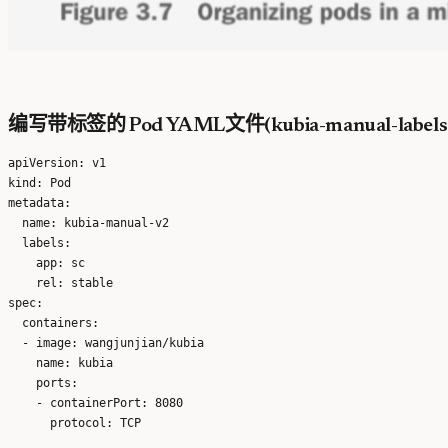
编写带标签的 Pod YAML文件(kubia-manual-labels.
apiVersion: v1

kind: Pod

metadata:

  name: kubia-manual-v2

  labels:

    app: sc

    rel: stable

spec:

  containers:

  - image: wangjunjian/kubia

    name: kubia

    ports:

    - containerPort: 8080
