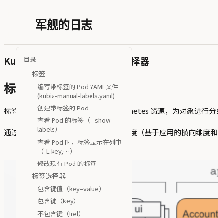
军舰的日志
Kubernetes中的标签和标签选择器
目录
标签
编写带标签的 Pod YAML文件
标签
(kubia-manual-labels.yaml)
创建带标签的 Pod
标签是键值对的形式，用于组织 Kubernetes 资源，为对象进
查看 Pod 的标签（--show-
labels）
通过添加两个标签将 Pod 组织为两个维度（基于应用的横向维度
查看 Pod 时，标签显示在列中
（-L key,…）
修改现有 Pod 的标签
标签选择器
包含键值（key=value）
包含键（key）
不包含键（!rel）