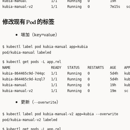
kubia-manual            1/1     Running   0          19h       
修改现有 Pod 的标签
增加（key=value）
$ kubectl label pod kubia-manual app=kubia

$ kubectl get pods -L app,rel

NAME                    READY   STATUS    RESTARTS   AGE    APP
kubia-864465c9d-744qc   1/1     Running   0          5d4h   kub
kubia-864465c9d-kzql7   1/1     Running   0          5d4h   kub
kubia-manual            1/1     Running   0          19h    kub
更新（
）
--overwrite
$ kubectl label pod kubia-manual-v2 app=kubia --overwrite

$ kubectl get pods -L app,rel
