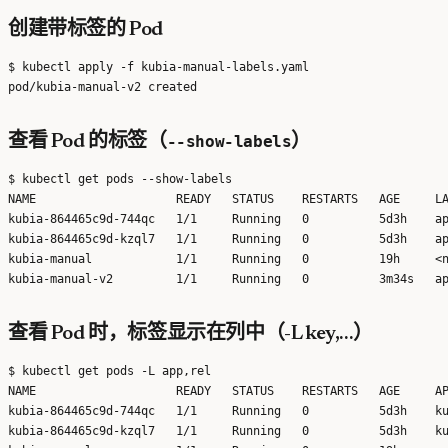
创建带标签的 Pod
$ kubectl apply -f kubia-manual-labels.yaml

查看 Pod 的标签（
--show-labels
）
$ kubectl get pods --show-labels

NAME                    READY   STATUS    RESTARTS   AGE     LA
kubia-864465c9d-744qc   1/1     Running   0          5d3h    ap
kubia-864465c9d-kzql7   1/1     Running   0          5d3h    ap
kubia-manual            1/1     Running   0          19h     <n
查看 Pod 时，标签显示在列中（-L key,…）
$ kubectl get pods -L app,rel

NAME                    READY   STATUS    RESTARTS   AGE     AP
kubia-864465c9d-744qc   1/1     Running   0          5d3h    ku
kubia-864465c9d-kzql7   1/1     Running   0          5d3h    ku