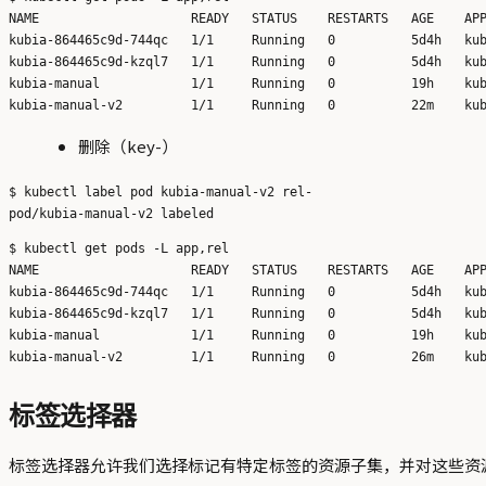
NAME                    READY   STATUS    RESTARTS   AGE    APP
kubia-864465c9d-744qc   1/1     Running   0          5d4h   kub
kubia-864465c9d-kzql7   1/1     Running   0          5d4h   kub
kubia-manual            1/1     Running   0          19h    kub
删除（key-）
$ kubectl label pod kubia-manual-v2 rel-

$ kubectl get pods -L app,rel

NAME                    READY   STATUS    RESTARTS   AGE    APP
kubia-864465c9d-744qc   1/1     Running   0          5d4h   kub
kubia-864465c9d-kzql7   1/1     Running   0          5d4h   kub
kubia-manual            1/1     Running   0          19h    kub
标签选择器
标签选择器允许我们选择标记有特定标签的资源子集，并对这些资