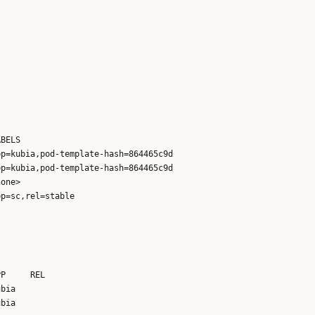
BELS

p=kubia,pod-template-hash=864465c9d

p=kubia,pod-template-hash=864465c9d

one>

P     REL

bia   

bia   
