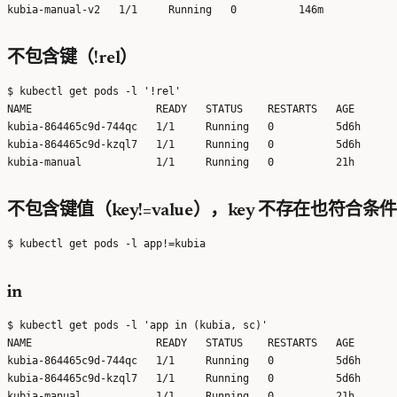
不包含键（!rel）
$ kubectl get pods -l '!rel'

NAME                    READY   STATUS    RESTARTS   AGE

kubia-864465c9d-744qc   1/1     Running   0          5d6h

kubia-864465c9d-kzql7   1/1     Running   0          5d6h

不包含键值（key!=value），key 不存在也符合条件
in
$ kubectl get pods -l 'app in (kubia, sc)'

NAME                    READY   STATUS    RESTARTS   AGE

kubia-864465c9d-744qc   1/1     Running   0          5d6h

kubia-864465c9d-kzql7   1/1     Running   0          5d6h

kubia-manual            1/1     Running   0          21h
