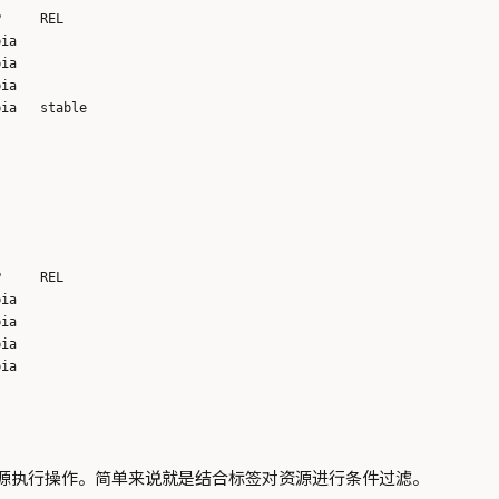
     REL

ia   

ia   

ia   

     REL

ia   

ia   

ia   

源执行操作。简单来说就是结合标签对资源进行条件过滤。