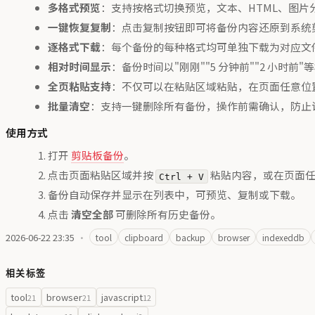
多格式预览
：支持按格式切换预览，文本、HTML、图片分别渲
一键恢复复制
：点击复制按钮即可将备份内容还原到系统剪贴板，
逐格式下载
：每个备份的每种格式均可单独下载为对应文件（tx
相对时间显示
：备份时间以"刚刚""5 分钟前""2 小时
全页粘贴支持
：不仅可以在粘贴区域粘贴，在页面任意位置按 
批量清空
：支持一键删除所有备份，操作前需确认，防止
使用方式
打开
剪贴板备份
。
点击页面粘贴区域并按
粘贴内容，或在页面任
Ctrl + V
备份自动保存并显示在列表中，可预览、复制或下载。
点击
清空全部
可删除所有历史备份。
2026-06-22 23:35
·
tool
clipboard
backup
browser
indexeddb
相关标签
tool
browser
javascript
21
21
12