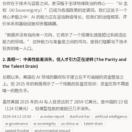
仅存在于技术与监管之间，更深植于全球地缘政治的核心——“AI 主
权（AI Sovereignty）”已成为各国政策的定调词。我们正处于一个
核心矛盾之中：AI 的能力正在呈指数级增长，但我们的治理框架、评
价体系和基础设施却步履蹒跚。
“数据并没有指向单一方向，它揭示了一个规模化速度超过系统适应
能力的领域。” 这种能力与准备度之间的鸿沟，是我们理解当下技术
狂奔的唯一入口。
2. 真相一：中美性能差消失，但人才引力正在逆转 (The Parity and
the Talent Drain)
长期以来，美国在 AI 领域的霸权似乎建立在不可逾越的资金壁垒之
上。但 2025 年的数据揭示了一个残酷的反直觉现状：资金优势不再是
唯一的胜负手。
虽然美国 2025 年的 AI 私人投资达到了 2859 亿美元，是中国的 23 倍
（124 亿美元），但模型性能的差距已几乎消失。
2026-04-13 10:00
·
ai-index-report
stanford-hai
artificial-intelligence
ai-governance
ai-sovereignty
us-china-ai
talent-drain
jagged-frontier
environmental-impact