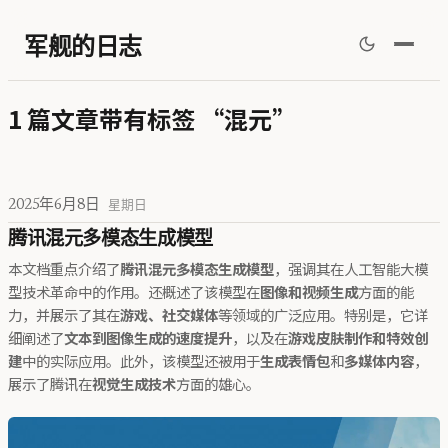
军舰的日志
1 篇文章带有标签 “混元”
2025年6月8日
星期日
腾讯混元多模态生成模型
本文档重点介绍了
腾讯混元多模态生成模型
，强调其在人工智能大模
型技术革命中的作用。还概述了该模型在
图像和视频生成
方面的能
力，并展示了其在
游戏、社交媒体
等领域的广泛应用。特别是，它详
细阐述了
文本到图像生成的速度提升
，以及在
游戏皮肤制作和特效创
建
中的实际应用。此外，该模型还被用于
生成表情包
和
多媒体内容
，
展示了腾讯在
视觉生成技术
方面的雄心。