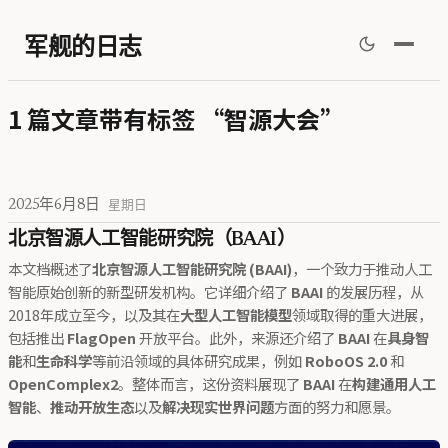
军舰的日志
1 篇文章带有标签 “智源大会”
2025年6月8日
星期日
北京智源人工智能研究院（BAAI）
本文档概述了
北京智源人工智能研究院 (BAAI)
，一个致力于推动人工
智能原始创新的新型研发机构。它详细介绍了
BAAI
的发展历程，从
2018年成立至今，以及其在
大型人工智能模型
领域取得的重大进展，
包括推出
FlagOpen
开放平台。此外，来源还介绍了
BAAI
在
具身智
能
和
生命科学
等前沿领域的具体研究成果，例如
RoboOS 2.0
和
OpenComplex2
。整体而言，这份资料展现了
BAAI
在
构建通用人工
智能
、
推动开放生态
以及
解决现实世界问题
方面的努力和愿景。