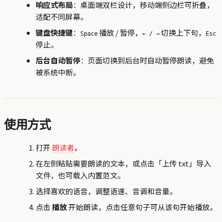
响应式布局
：桌面端双栏设计，移动端侧边栏可折叠，
适配不同屏幕。
键盘快捷键
：
播放 / 暂停，
切换上下句，
Space
← / →
Esc
停止。
后台自动暂停
：页面切换到后台时自动暂停朗读，避免
被系统中断。
使用方式
打开
朗读者
。
在左侧粘贴需要朗读的文本，或点击「上传 txt」导入
文件，也可载入内置范文。
选择喜欢的语音，调整语速、音调和音量。
点击
播放
开始朗读，点击任意句子可从该句开始播放。