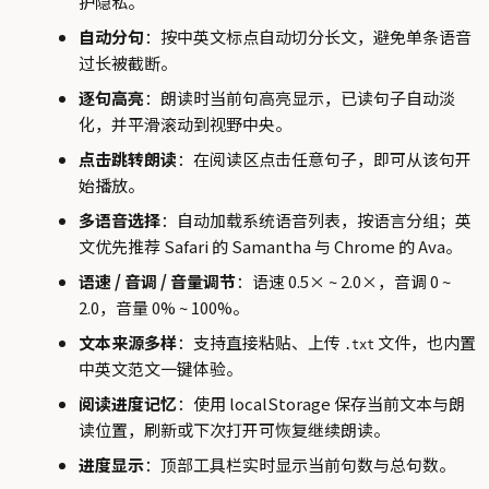
护隐私。
自动分句
：按中英文标点自动切分长文，避免单条语音
过长被截断。
逐句高亮
：朗读时当前句高亮显示，已读句子自动淡
化，并平滑滚动到视野中央。
点击跳转朗读
：在阅读区点击任意句子，即可从该句开
始播放。
多语音选择
：自动加载系统语音列表，按语言分组；英
文优先推荐 Safari 的 Samantha 与 Chrome 的 Ava。
语速 / 音调 / 音量调节
：语速 0.5× ~ 2.0×，音调 0 ~
2.0，音量 0% ~ 100%。
文本来源多样
：支持直接粘贴、上传
文件，也内置
.txt
中英文范文一键体验。
阅读进度记忆
：使用 localStorage 保存当前文本与朗
读位置，刷新或下次打开可恢复继续朗读。
进度显示
：顶部工具栏实时显示当前句数与总句数。