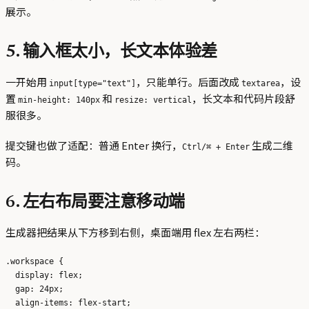
展示。
5. 输入框太小，长文本体验差
一开始用
，只能单行。后面改成
，设
input[type="text"]
textarea
置
和
，长文本和代码片段舒
min-height: 140px
resize: vertical
服很多。
提交键也做了适配：普通 Enter 换行，
生成二维
Ctrl/⌘ + Enter
码。
6. 左右布局要注意移动端
生成器把结果从下方移到右侧，桌面端用 flex 左右两栏：
.workspace {

  display: flex;

  gap: 24px;

  align-items: flex-start;
