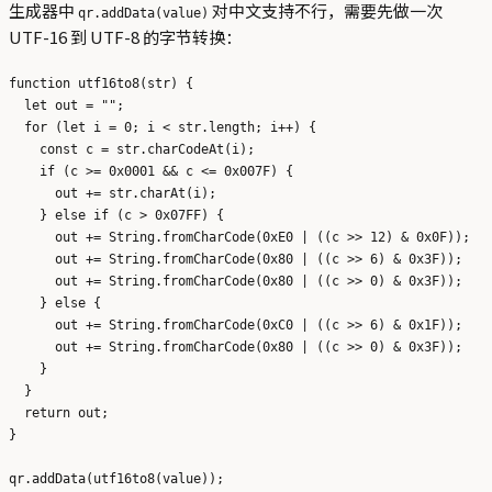
生成器中
对中文支持不行，需要先做一次
qr.addData(value)
UTF-16 到 UTF-8 的字节转换：
function utf16to8(str) {

  let out = "";

  for (let i = 0; i < str.length; i++) {

    const c = str.charCodeAt(i);

    if (c >= 0x0001 && c <= 0x007F) {

      out += str.charAt(i);

    } else if (c > 0x07FF) {

      out += String.fromCharCode(0xE0 | ((c >> 12) & 0x0F));

      out += String.fromCharCode(0x80 | ((c >> 6) & 0x3F));

      out += String.fromCharCode(0x80 | ((c >> 0) & 0x3F));

    } else {

      out += String.fromCharCode(0xC0 | ((c >> 6) & 0x1F));

      out += String.fromCharCode(0x80 | ((c >> 0) & 0x3F));

    }

  }

  return out;

}
