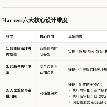
Harness六大核心设计维度
维度
核心作用
具体内容
1. 智能体循环与
智能体的时
实现「感知-检索-规划
控制流
间骨架
2. 沙箱与执行隔
安全边界 +
提供不同粒度的隔离环
离
认知边界
提供可配置的干预点：
3. 人工监督与审
• 执行前审批：高危操
可控性保障
批门限
• 执行后审核：自动执
• 风险触发式 esca