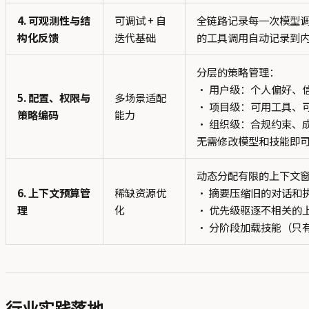
4. 可观测性与结
可调试 + 自
全链路记录每一次模型调
构化反馈
迭代基础
的工具调用自动记录到
分层的策略管理：
• 用户级：个人偏好、
5. 配置、权限与
多场景适配
• 项目级：可用工具、
策略编码
能力
• 组织级：合规约束、
无需修改模型和技能即
动态分配有限的上下文
6. 上下文预算管
稀缺资源优
• 摘要压缩旧的对话和
理
化
• 优先级驱逐不相关的
• 分阶段加载技能（只