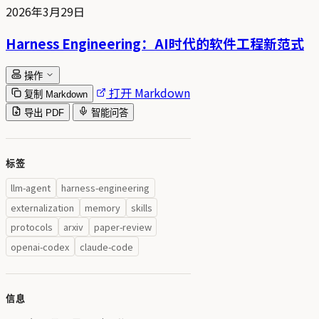
2026年3月29日
Harness Engineering：AI时代的软件工程新范式
操作
打开 Markdown
复制 Markdown
导出 PDF
智能问答
标签
llm-agent
harness-engineering
externalization
memory
skills
protocols
arxiv
paper-review
openai-codex
claude-code
信息