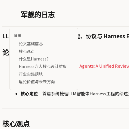
军舰的日志
LLM 智能体的外化：记忆、技能、协议与 Harness En
目录
论文基础信息
核心观点
论文基础信息
什么是Harness？
论文
：
Externalization in LLM Agents: A Unified Revie
Harness六大核心设计维度
行业实践落地
论文ID
：arXiv:2604.08224
理论价值与未来方向
发布时间
：2026-04-09
核心定位
：首篇系统梳理LLM智能体Harness工程的
核心观点