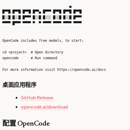
                                 ▄

█▀▀█ █▀▀█ █▀▀█ █▀▀▄ █▀▀▀ █▀▀█ █▀▀█ █▀▀█

█░░█ █░░█ █▀▀▀ █░░█ █░░░ █░░█ █░░█ █▀▀▀

▀▀▀▀ █▀▀▀ ▀▀▀▀ ▀  ▀ ▀▀▀▀ ▀▀▀▀ ▀▀▀▀ ▀▀▀▀

OpenCode includes free models, to start:

cd <project>  # Open directory

opencode      # Run command

桌面应用程序
GitHub Release
opencode.ai/download
配置 OpenCode