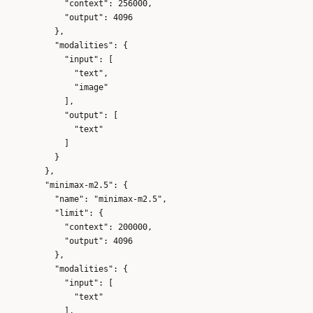
            "context": 256000,

            "output": 4096

          },

          "modalities": {

            "input": [

              "text",

              "image"

            ],

            "output": [

              "text"

            ]

          }

        },

        "minimax-m2.5": {

          "name": "minimax-m2.5",

          "limit": {

            "context": 200000,

            "output": 4096

          },

          "modalities": {

            "input": [

              "text"

            ],
