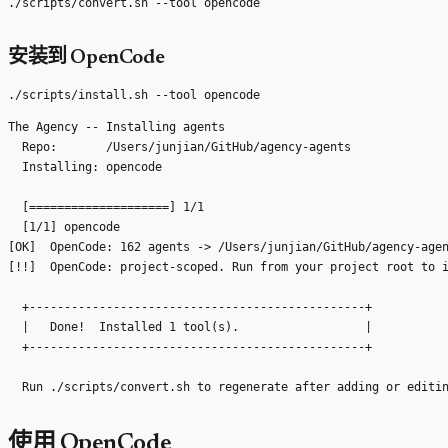
安装到 OpenCode
The Agency -- Installing agents

  Repo:       /Users/junjian/GitHub/agency-agents

  Installing: opencode

  [====================] 1/1

  [1/1] opencode

[OK]  OpenCode: 162 agents -> /Users/junjian/GitHub/agency-agen
[!!]  OpenCode: project-scoped. Run from your project root to i
  +------------------------------------------------+

  |   Done!  Installed 1 tool(s).                  |

  +------------------------------------------------+

使用 OpenCode