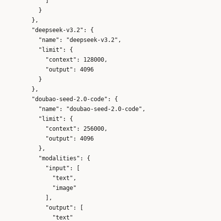
            ]

          }

        },

        "deepseek-v3.2": {

          "name": "deepseek-v3.2",

          "limit": {

            "context": 128000,

            "output": 4096

          }

        },

        "doubao-seed-2.0-code": {

          "name": "doubao-seed-2.0-code",

          "limit": {

            "context": 256000,

            "output": 4096

          },

          "modalities": {

            "input": [

              "text",

              "image"

            ],

            "output": [

              "text"
