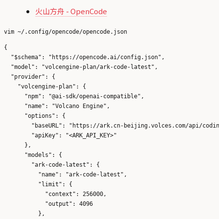
火山方舟 - OpenCode
{

  "$schema": "https://opencode.ai/config.json",

  "model": "volcengine-plan/ark-code-latest",

  "provider": {

    "volcengine-plan": {

      "npm": "@ai-sdk/openai-compatible",

      "name": "Volcano Engine",

      "options": {

        "baseURL": "https://ark.cn-beijing.volces.com/api/codin
        "apiKey": "<ARK_API_KEY>"

      },

      "models": {

        "ark-code-latest": {

          "name": "ark-code-latest",

          "limit": {

            "context": 256000,

            "output": 4096

          },
