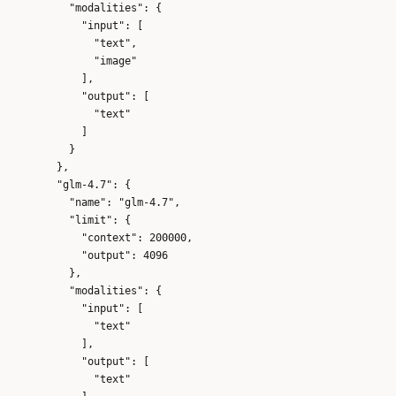
          "modalities": {

            "input": [

              "text",

              "image"

            ],

            "output": [

              "text"

            ]

          }

        },

        "glm-4.7": {

          "name": "glm-4.7",

          "limit": {

            "context": 200000,

            "output": 4096

          },

          "modalities": {

            "input": [

              "text"

            ],

            "output": [

              "text"
