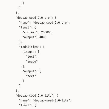
            ]

          }

        },

        "doubao-seed-2.0-pro": {

          "name": "doubao-seed-2.0-pro",

          "limit": {

            "context": 256000,

            "output": 4096

          },

          "modalities": {

            "input": [

              "text",

              "image"

            ],

            "output": [

              "text"

            ]

          }

        },

        "doubao-seed-2.0-lite": {

          "name": "doubao-seed-2.0-lite",

          "limit": {
