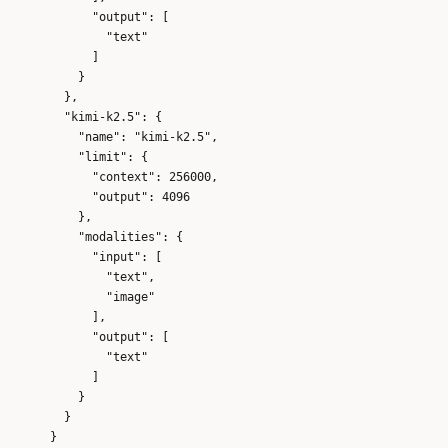
            "output": [

              "text"

            ]

          }

        },

        "kimi-k2.5": {

          "name": "kimi-k2.5",

          "limit": {

            "context": 256000,

            "output": 4096

          },

          "modalities": {

            "input": [

              "text",

              "image"

            ],

            "output": [

              "text"

            ]

          }

        }

      }
