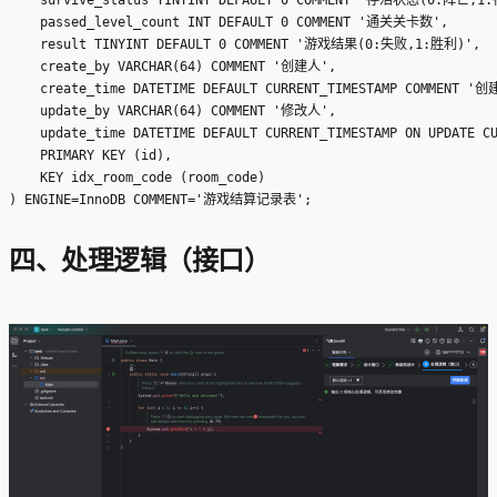
    passed_level_count INT DEFAULT 0 COMMENT '通关关卡数',

    result TINYINT DEFAULT 0 COMMENT '游戏结果(0:失败,1:胜利)',

    create_by VARCHAR(64) COMMENT '创建人',

    create_time DATETIME DEFAULT CURRENT_TIMESTAMP COMMENT '创
    update_by VARCHAR(64) COMMENT '修改人',

    update_time DATETIME DEFAULT CURRENT_TIMESTAMP ON UPDATE 
    PRIMARY KEY (id),

    KEY idx_room_code (room_code)

四、处理逻辑（接口）