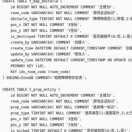
CREATE TABLE t_map_obstacle (

    id BIGINT NOT NULL AUTO_INCREMENT COMMENT '主键ID',

    room_code VARCHAR(64) NOT NULL COMMENT '游戏会话标识',

    obstacle_type TINYINT NOT NULL COMMENT '障碍物类型(1:砖墙,
    pos_x INT NOT NULL COMMENT 'X坐标',

    pos_y INT NOT NULL COMMENT 'Y坐标',

    is_destroyed TINYINT DEFAULT 0 COMMENT '是否被破坏(0:否,1:是)
    create_by VARCHAR(64) COMMENT '创建人',

    create_time DATETIME DEFAULT CURRENT_TIMESTAMP COMMENT '创
    update_by VARCHAR(64) COMMENT '修改人',

    update_time DATETIME DEFAULT CURRENT_TIMESTAMP ON UPDATE 
    PRIMARY KEY (id),

    KEY idx_room_code (room_code)

) ENGINE=InnoDB COMMENT='地图障碍物状态表';

CREATE TABLE t_prop_entity (

    id BIGINT NOT NULL AUTO_INCREMENT COMMENT '主键ID',

    room_code VARCHAR(64) NOT NULL COMMENT '游戏会话标识',

    prop_code VARCHAR(64) NOT NULL COMMENT '道具唯一标识',

    prop_type TINYINT NOT NULL COMMENT '道具类型(1:速度提升,2:
    pos_x INT NOT NULL COMMENT 'X坐标',

    pos_y INT NOT NULL COMMENT 'Y坐标',

    is_picked TINYINT DEFAULT 0 COMMENT '是否被拾取(0:否,1:是)',
