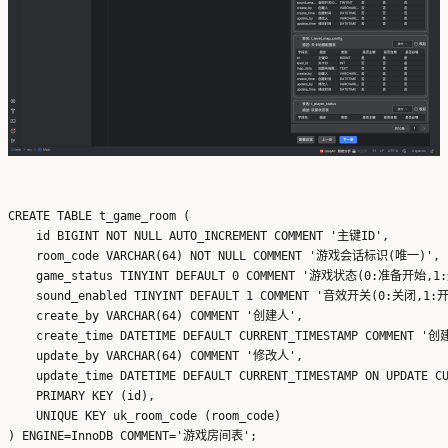
CREATE TABLE t_game_room (

    id BIGINT NOT NULL AUTO_INCREMENT COMMENT '主键ID',

    room_code VARCHAR(64) NOT NULL COMMENT '游戏会话标识(唯一)',

    game_status TINYINT DEFAULT 0 COMMENT '游戏状态(0:准备开始,
    sound_enabled TINYINT DEFAULT 1 COMMENT '音效开关(0:关闭,1:开
    create_by VARCHAR(64) COMMENT '创建人',

    create_time DATETIME DEFAULT CURRENT_TIMESTAMP COMMENT '创
    update_by VARCHAR(64) COMMENT '修改人',

    update_time DATETIME DEFAULT CURRENT_TIMESTAMP ON UPDATE 
    PRIMARY KEY (id),

    UNIQUE KEY uk_room_code (room_code)

) ENGINE=InnoDB COMMENT='游戏房间表';
