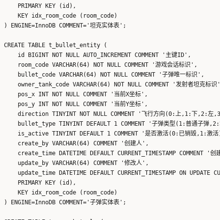
    PRIMARY KEY (id),

    KEY idx_room_code (room_code)

) ENGINE=InnoDB COMMENT='坦克实体表';

CREATE TABLE t_bullet_entity (

    id BIGINT NOT NULL AUTO_INCREMENT COMMENT '主键ID',

    room_code VARCHAR(64) NOT NULL COMMENT '游戏会话标识',

    bullet_code VARCHAR(64) NOT NULL COMMENT '子弹唯一标识',

    owner_tank_code VARCHAR(64) NOT NULL COMMENT '发射者坦克标识'
    pos_x INT NOT NULL COMMENT '当前X坐标',

    pos_y INT NOT NULL COMMENT '当前Y坐标',

    direction TINYINT NOT NULL COMMENT '飞行方向(0:上,1:下,2:左,3
    bullet_type TINYINT DEFAULT 1 COMMENT '子弹类型(1:普通子弹,2
    is_active TINYINT DEFAULT 1 COMMENT '是否激活(0:已销毁,1:激活)
    create_by VARCHAR(64) COMMENT '创建人',

    create_time DATETIME DEFAULT CURRENT_TIMESTAMP COMMENT '创
    update_by VARCHAR(64) COMMENT '修改人',

    update_time DATETIME DEFAULT CURRENT_TIMESTAMP ON UPDATE 
    PRIMARY KEY (id),

    KEY idx_room_code (room_code)

) ENGINE=InnoDB COMMENT='子弹实体表';
