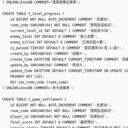
) ENGINE=InnoDB COMMENT='道具效果记录表';

CREATE TABLE t_level_progress (

    id BIGINT NOT NULL AUTO_INCREMENT COMMENT '主键ID',

    room_code VARCHAR(64) NOT NULL COMMENT '游戏会话标识',

    current_level_id INT DEFAULT 1 COMMENT '当前关卡ID',

    enemy_total INT DEFAULT 0 COMMENT '敌人总数',

    enemy_killed INT DEFAULT 0 COMMENT '已消灭敌人数',

    is_passed TINYINT DEFAULT 0 COMMENT '是否通关(0:否,1:是)',

    create_by VARCHAR(64) COMMENT '创建人',

    create_time DATETIME DEFAULT CURRENT_TIMESTAMP COMMENT '创
    update_by VARCHAR(64) COMMENT '修改人',

    update_time DATETIME DEFAULT CURRENT_TIMESTAMP ON UPDATE 
    PRIMARY KEY (id),

    KEY idx_room_code (room_code)

) ENGINE=InnoDB COMMENT='关卡进度表';

CREATE TABLE t_game_settlement (

    id BIGINT NOT NULL AUTO_INCREMENT COMMENT '主键ID',

    room_code VARCHAR(64) NOT NULL COMMENT '游戏会话标识',

    player_id VARCHAR(64) NOT NULL COMMENT '玩家标识',

    final_score INT DEFAULT 0 COMMENT '最终得分',

    survive_status TINYINT DEFAULT 0 COMMENT '存活状态(0:阵亡,1: