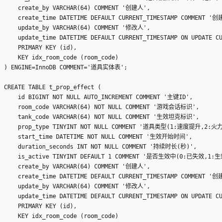
    create_by VARCHAR(64) COMMENT '创建人',

    create_time DATETIME DEFAULT CURRENT_TIMESTAMP COMMENT '创
    update_by VARCHAR(64) COMMENT '修改人',

    update_time DATETIME DEFAULT CURRENT_TIMESTAMP ON UPDATE 
    PRIMARY KEY (id),

    KEY idx_room_code (room_code)

) ENGINE=InnoDB COMMENT='道具实体表';

CREATE TABLE t_prop_effect (

    id BIGINT NOT NULL AUTO_INCREMENT COMMENT '主键ID',

    room_code VARCHAR(64) NOT NULL COMMENT '游戏会话标识',

    tank_code VARCHAR(64) NOT NULL COMMENT '生效坦克标识',

    prop_type TINYINT NOT NULL COMMENT '道具类型(1:速度提升,2:
    start_time DATETIME NOT NULL COMMENT '生效开始时间',

    duration_seconds INT NOT NULL COMMENT '持续时长(秒)',

    is_active TINYINT DEFAULT 1 COMMENT '是否生效中(0:已失效,1:生
    create_by VARCHAR(64) COMMENT '创建人',

    create_time DATETIME DEFAULT CURRENT_TIMESTAMP COMMENT '创
    update_by VARCHAR(64) COMMENT '修改人',

    update_time DATETIME DEFAULT CURRENT_TIMESTAMP ON UPDATE 
    PRIMARY KEY (id),

    KEY idx_room_code (room_code)
