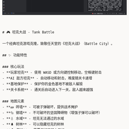
# 🎮 坦克大战 - Tank Battle

一个经典坦克游戏克隆，致敬任天堂的《坦克大战》（Battle City）。

## ✨ 功能特性

### 核心玩法

- **玩家坦克** - 使用 WASD 或方向键控制移动，空格键射击

- **AI 敌方坦克** - 自动移动和射击，难度随关卡递增

- **基地保护** - 保护你的金色基地不被敌人摧毁

- **关卡系统** - 通关后自动进入下一关，敌人越来越强

### 地图元素

- **🧱 砖墙** - 可被子弹破坏，提供战术掩护

- **🔩 钢墙** - 不可破坏的坚固障碍物（增强子弹可以破坏）

- **💧 水域** - 坦克无法通过的水域

- **🌲 树林** - 可以隐藏坦克的树林
