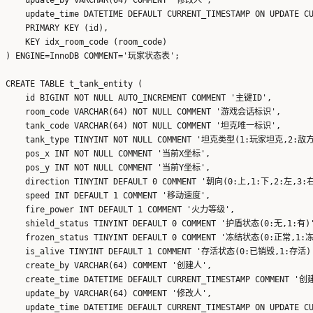
    update_time DATETIME DEFAULT CURRENT_TIMESTAMP ON UPDATE 
    PRIMARY KEY (id),

    KEY idx_room_code (room_code)

) ENGINE=InnoDB COMMENT='玩家状态表';

CREATE TABLE t_tank_entity (

    id BIGINT NOT NULL AUTO_INCREMENT COMMENT '主键ID',

    room_code VARCHAR(64) NOT NULL COMMENT '游戏会话标识',

    tank_code VARCHAR(64) NOT NULL COMMENT '坦克唯一标识',

    tank_type TINYINT NOT NULL COMMENT '坦克类型(1:玩家坦克,2:敌方
    pos_x INT NOT NULL COMMENT '当前X坐标',

    pos_y INT NOT NULL COMMENT '当前Y坐标',

    direction TINYINT DEFAULT 0 COMMENT '朝向(0:上,1:下,2:左,3:右
    speed INT DEFAULT 1 COMMENT '移动速度',

    fire_power INT DEFAULT 1 COMMENT '火力等级',

    shield_status TINYINT DEFAULT 0 COMMENT '护盾状态(0:无,1:有)'
    frozen_status TINYINT DEFAULT 0 COMMENT '冻结状态(0:正常,1:冻
    is_alive TINYINT DEFAULT 1 COMMENT '存活状态(0:已销毁,1:存活)'
    create_by VARCHAR(64) COMMENT '创建人',

    create_time DATETIME DEFAULT CURRENT_TIMESTAMP COMMENT '创
    update_by VARCHAR(64) COMMENT '修改人',

    update_time DATETIME DEFAULT CURRENT_TIMESTAMP ON UPDATE 