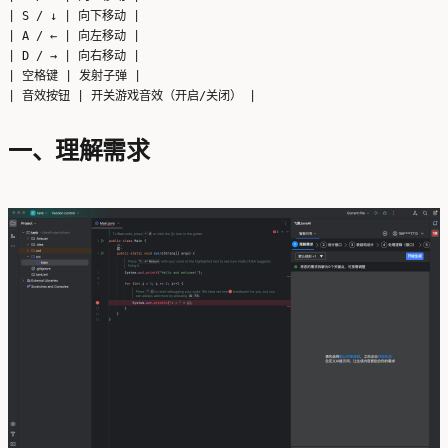
| S / ↓ | 向下移动 |

| A / ← | 向左移动 |

| D / → | 向右移动 |

| 空格键 | 发射子弹 |

一、理解需求