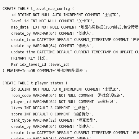
CREATE TABLE t_level_map_config (

    id BIGINT NOT NULL AUTO_INCREMENT COMMENT '主键ID',

    level_id INT NOT NULL COMMENT '关卡ID',

    map_data TEXT NOT NULL COMMENT '地图布局数据(JSON格式
    create_by VARCHAR(64) COMMENT '创建人',

    create_time DATETIME DEFAULT CURRENT_TIMESTAMP COMMENT '创
    update_by VARCHAR(64) COMMENT '修改人',

    update_time DATETIME DEFAULT CURRENT_TIMESTAMP ON UPDATE 
    PRIMARY KEY (id),

    KEY idx_level_id (level_id)

) ENGINE=InnoDB COMMENT='关卡地图配置表';

CREATE TABLE t_player_status (

    id BIGINT NOT NULL AUTO_INCREMENT COMMENT '主键ID',

    room_code VARCHAR(64) NOT NULL COMMENT '游戏会话标识',

    player_id VARCHAR(64) NOT NULL COMMENT '玩家标识',

    lives INT DEFAULT 3 COMMENT '生命值',

    score INT DEFAULT 0 COMMENT '当前得分',

    tank_type VARCHAR(32) COMMENT '坦克类型',

    create_by VARCHAR(64) COMMENT '创建人',

    create_time DATETIME DEFAULT CURRENT_TIMESTAMP COMMENT '创
    update_by VARCHAR(64) COMMENT '修改人',
