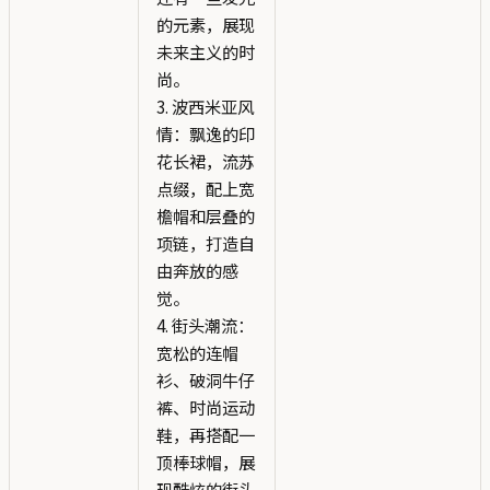
的元素，展现
未来主义的时
尚。
3. 波西米亚风
情：飘逸的印
花长裙，流苏
点缀，配上宽
檐帽和层叠的
项链，打造自
由奔放的感
觉。
4. 街头潮流：
宽松的连帽
衫、破洞牛仔
裤、时尚运动
鞋，再搭配一
顶棒球帽，展
现酷炫的街头