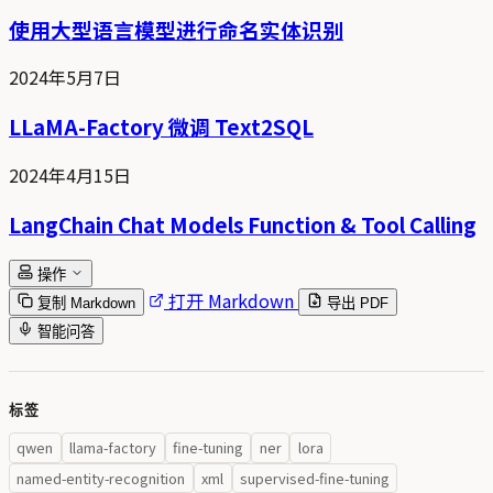
使用大型语言模型进行命名实体识别
2024年5月7日
LLaMA-Factory 微调 Text2SQL
2024年4月15日
LangChain Chat Models Function & Tool Calling
操作
打开 Markdown
复制 Markdown
导出 PDF
智能问答
标签
qwen
llama-factory
fine-tuning
ner
lora
named-entity-recognition
xml
supervised-fine-tuning