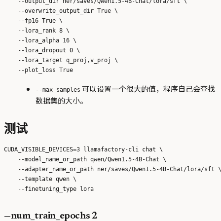
    --output_dir ner/saves/Qwen1.5-4B-Chat/lora/sft \

    --overwrite_output_dir True \

    --fp16 True \

    --lora_rank 8 \

    --lora_alpha 16 \

    --lora_dropout 0 \

    --lora_target q_proj,v_proj \

可以设置一个很大的值，程序自己会查找
--max_samples
数据集的大小。
测试
CUDA_VISIBLE_DEVICES=3 llamafactory-cli chat \

    --model_name_or_path qwen/Qwen1.5-4B-Chat \

    --adapter_name_or_path ner/saves/Qwen1.5-4B-Chat/lora/sft \
    --template qwen \

—num_train_epochs 2