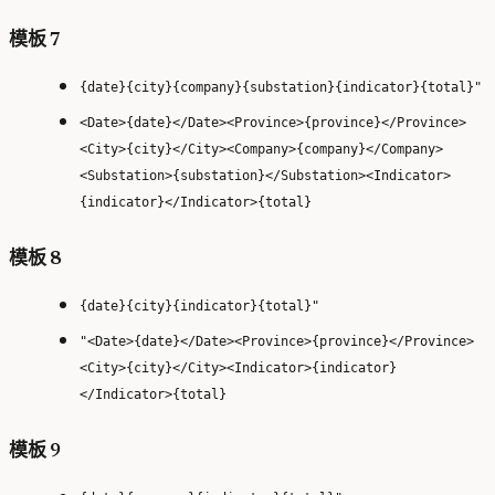
模板 7
{date}{city}{company}{substation}{indicator}{total}"
<Date>{date}</Date><Province>{province}</Province>
<City>{city}</City><Company>{company}</Company>
<Substation>{substation}</Substation><Indicator>
{indicator}</Indicator>{total}
模板 8
{date}{city}{indicator}{total}"
"<Date>{date}</Date><Province>{province}</Province>
<City>{city}</City><Indicator>{indicator}
</Indicator>{total}
模板 9