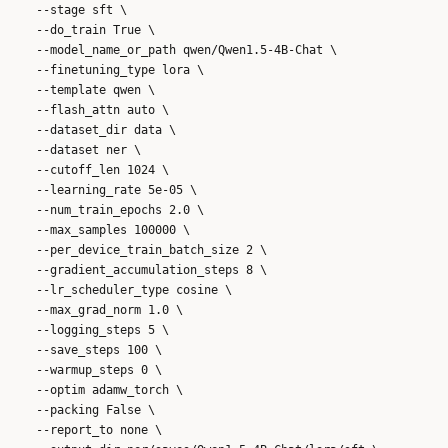
    --stage sft \

    --do_train True \

    --model_name_or_path qwen/Qwen1.5-4B-Chat \

    --finetuning_type lora \

    --template qwen \

    --flash_attn auto \

    --dataset_dir data \

    --dataset ner \

    --cutoff_len 1024 \

    --learning_rate 5e-05 \

    --num_train_epochs 2.0 \

    --max_samples 100000 \

    --per_device_train_batch_size 2 \

    --gradient_accumulation_steps 8 \

    --lr_scheduler_type cosine \

    --max_grad_norm 1.0 \

    --logging_steps 5 \

    --save_steps 100 \

    --warmup_steps 0 \

    --optim adamw_torch \

    --packing False \

    --report_to none \
