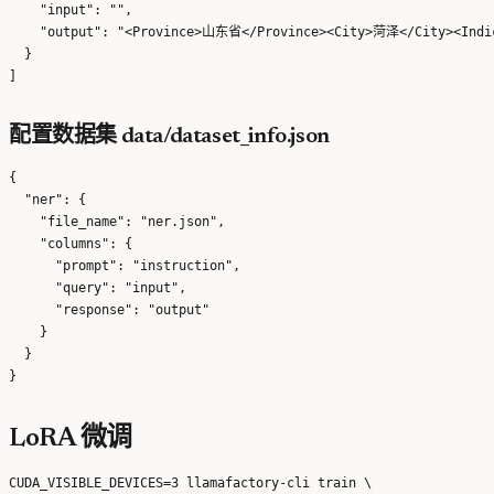
    "input": "",

    "output": "<Province>山东省</Province><City>菏泽</City><In
  }

配置数据集 data/dataset_info.json
{

  "ner": {

    "file_name": "ner.json",

    "columns": {

      "prompt": "instruction",

      "query": "input",

      "response": "output"

    }

  }

LoRA 微调
CUDA_VISIBLE_DEVICES=3 llamafactory-cli train \
