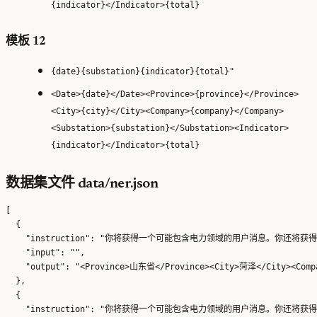
{indicator}</Indicator>{total}
模板 12
{date}{substation}{indicator}{total}"
<Date>{date}</Date><Province>{province}</Province>
<City>{city}</City><Company>{company}</Company>
<Substation>{substation}</Substation><Indicator>
{indicator}</Indicator>{total}
数据集文件 data/ner.json
[

  {

    "instruction": "你将获得一个可能包含电力领域的用户消息。你还
    "input": "",

    "output": "<Province>山东省</Province><City>菏泽</City><Co
  },

  {

    "instruction": "你将获得一个可能包含电力领域的用户消息。你还