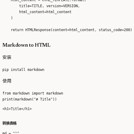
        title=TITLE, version=VERSION, 

        html_content=html_content

    )

Markdown to HTML
安装
使用
from markdown import markdown

转换表格
md = """
