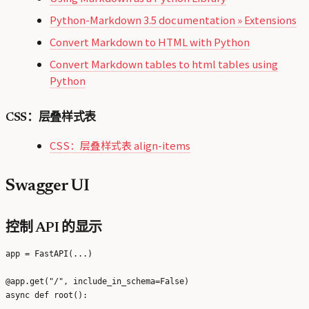
Python-Markdown 3.5 documentation » Extensions
Convert Markdown to HTML with Python
Convert Markdown tables to html tables using
Python
CSS：层叠样式表
CSS：层叠样式表 align-items
Swagger UI
控制 API 的显示
app = FastAPI(...)

@app.get("/", include_in_schema=False)
