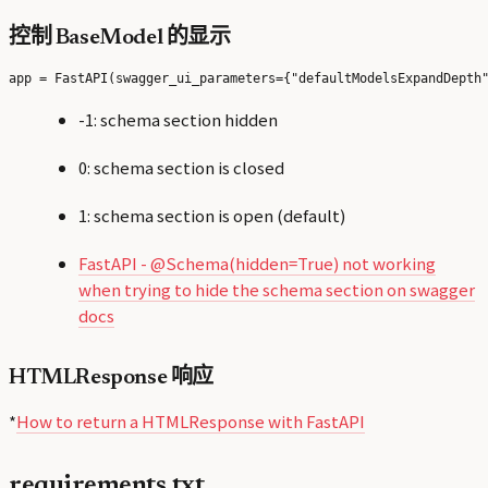
控制 BaseModel 的显示
-1: schema section hidden
0: schema section is closed
1: schema section is open (default)
FastAPI - @Schema(hidden=True) not working
when trying to hide the schema section on swagger
docs
HTMLResponse 响应
*
How to return a HTMLResponse with FastAPI
requirements.txt