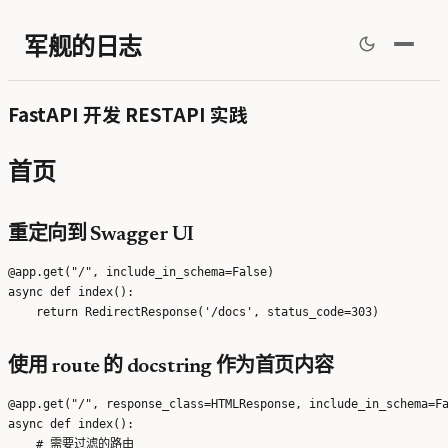
军舰的日志
FastAPI 开发 RESTAPI 实践
首页
重定向到 Swagger UI
@app.get("/", include_in_schema=False)

async def index():

使用 route 的 docstring 作为首页内容
@app.get("/", response_class=HTMLResponse, include_in_schema=Fa
async def index():

    # 需要过滤的路由
