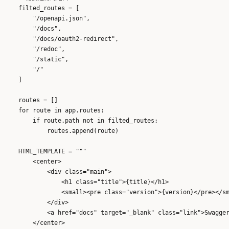
    filted_routes = [

        "/openapi.json",

        "/docs",

        "/docs/oauth2-redirect",

        "/redoc",

        "/static",

        "/"

    ]

    routes = []

    for route in app.routes:

        if route.path not in filted_routes:

            routes.append(route)

    HTML_TEMPLATE = """

        <center>

            <div class="main">

                <h1 class="title">{title}</h1>

                <small><pre class="version">{version}</pre></sm
            </div>

            <a href="docs" target="_blank" class="link">Swagger
        </center>
