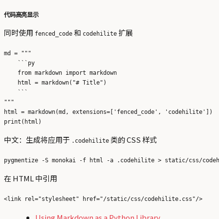
代码高亮显示
同时使用
和
扩展
fenced_code
codehilite
md = """

    ```py

    from markdown import markdown

    html = markdown("# Title")

    ```

"""

html = markdown(md, extensions=['fenced_code', 'codehilite'])

中文：生成将应用于
类的 CSS 样式
.codehilite
在 HTML 中引用
Using Markdown as a Python Library