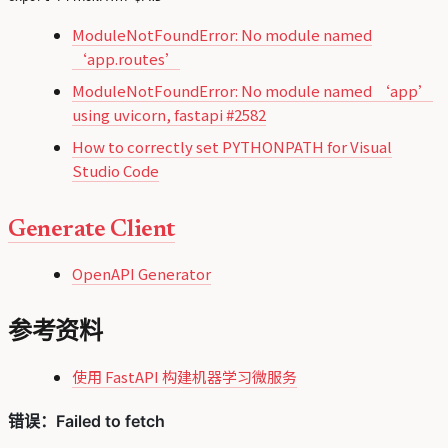
ModuleNotFoundError: No module named
‘app.routes’
ModuleNotFoundError: No module named ‘app’
using uvicorn, fastapi #2582
How to correctly set PYTHONPATH for Visual
Studio Code
Generate Client
OpenAPI Generator
参考资料
使用 FastAPI 构建机器学习微服务