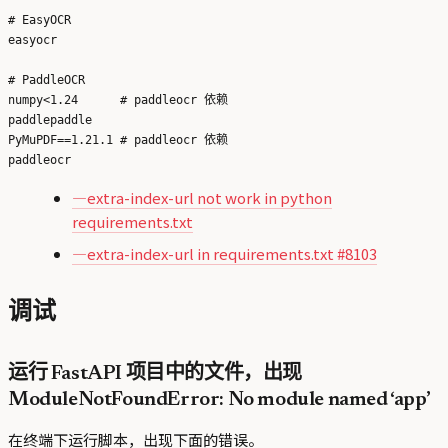
# EasyOCR

easyocr

# PaddleOCR

numpy<1.24      # paddleocr 依赖

paddlepaddle

PyMuPDF==1.21.1 # paddleocr 依赖

—extra-index-url not work in python
requirements.txt
—extra-index-url in requirements.txt #8103
调试
运行 FastAPI 项目中的文件，出现
ModuleNotFoundError: No module named ‘app’
在终端下运行脚本，出现下面的错误。