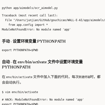
Traceback (most recent call last):

  File "/Users/junjian/GitHub/gouchicao/WALL-E-AI/app/aimodels/
    from app.config import *

手动 - 设置环境变量 PYTHONPATH
自动 - 在 env/bin/activate 文件中设置环境变量
PYTHONPATH
在
文件中加入下面的代码，每次
时，都
env/bin/activate
新建终端
会自动执行。
# HACK: ModuleNotFoundError: No module named 'app'
