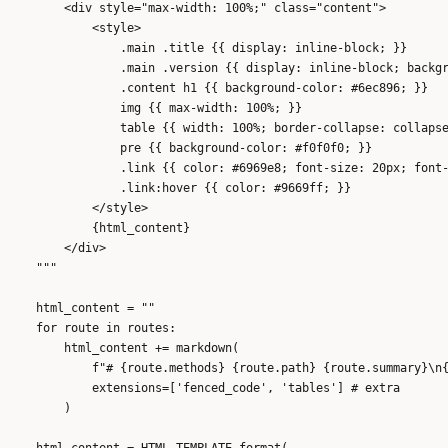
        <div style="max-width: 100%;" class="content">

            <style>

                .main .title {{ display: inline-block; }}

                .main .version {{ display: inline-block; backgr
                .content h1 {{ background-color: #6ec896; }}

                img {{ max-width: 100%; }}

                table {{ width: 100%; border-collapse: collapse
                pre {{ background-color: #f0f0f0; }}

                .link {{ color: #6969e8; font-size: 20px; font-
                .link:hover {{ color: #9669ff; }}

            </style>

            {html_content}

        </div>

    """

    html_content = ""

    for route in routes:

        html_content += markdown(

            f"# {route.methods} {route.path} {route.summary}\n{
            extensions=['fenced_code', 'tables'] # extra

        )

    html_content = HTML_TEMPLATE.format(
