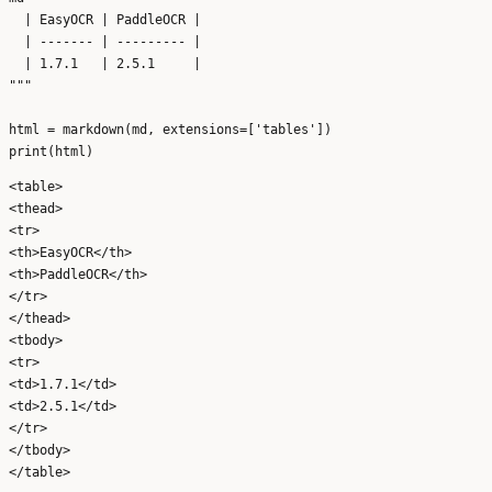
  | EasyOCR | PaddleOCR |

  | ------- | --------- |

  | 1.7.1   | 2.5.1     |

"""

html = markdown(md, extensions=['tables'])

<table>

<thead>

<tr>

<th>EasyOCR</th>

<th>PaddleOCR</th>

</tr>

</thead>

<tbody>

<tr>

<td>1.7.1</td>

<td>2.5.1</td>

</tr>

</tbody>
