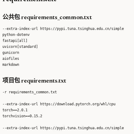
公共包 requirements_common.txt
--extra-index-url https://pypi.tuna.tsinghua.edu.cn/simple

python-dotenv

fastapi[all]

uvicorn[standard]

gunicorn

aiofiles

项目包 requirements.txt
-r requirements_common.txt

--extra-index-url https://download.pytorch.org/whl/cpu

torch==2.0.1

torchvision==0.15.2

--extra-index-url https://pypi.tuna.tsinghua.edu.cn/simple
