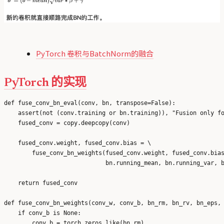
PyTorch 卷积与BatchNorm的融合
PyTorch 的实现
def fuse_conv_bn_eval(conv, bn, transpose=False):

    assert(not (conv.training or bn.training)), "Fusion only fo
    fused_conv = copy.deepcopy(conv)

    fused_conv.weight, fused_conv.bias = \

        fuse_conv_bn_weights(fused_conv.weight, fused_conv.bias
                             bn.running_mean, bn.running_var, b
    return fused_conv

def fuse_conv_bn_weights(conv_w, conv_b, bn_rm, bn_rv, bn_eps, 
    if conv_b is None:

        conv_b = torch.zeros_like(bn_rm)
