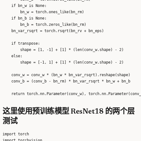
    if bn_w is None:

        bn_w = torch.ones_like(bn_rm)

    if bn_b is None:

        bn_b = torch.zeros_like(bn_rm)

    bn_var_rsqrt = torch.rsqrt(bn_rv + bn_eps)

    if transpose:

        shape = [1, -1] + [1] * (len(conv_w.shape) - 2)

    else:

        shape = [-1, 1] + [1] * (len(conv_w.shape) - 2)

    conv_w = conv_w * (bn_w * bn_var_rsqrt).reshape(shape)

    conv_b = (conv_b - bn_rm) * bn_var_rsqrt * bn_w + bn_b

这里使用预训练模型 ResNet18 的两个层
测试
import torch

import torchvision
