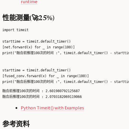
runtime
性能测量(🚀25%)
import timeit

starttime = timeit.default_timer()

[net.forward(x) for _ in range(100)]

print("融合前推理100次的时间 :", timeit.default_timer() - starttim
starttime = timeit.default_timer()

[fused_conv.forward(x) for _ in range(100)]

融合前推理100次的时间 : 2.601980792125687

Python Timeit() with Examples
参考资料