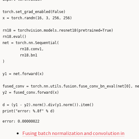
torch.set_grad_enabled(False)

x = torch.randn(16, 3, 256, 256)

rn18 = torchvision.models.resnet18(pretrained=True)

rn18.eval()

net = torch.nn.Sequential(

	rn18.conv1,

	rn18.bn1

)

y1 = net.forward(x)

fused_conv = torch.nn.utils.fusion.fuse_conv_bn_eval(net[0], ne
y2 = fused_conv.forward(x)

d = (y1 - y2).norm().div(y1.norm()).item()

Fusing batch normalization and convolution in