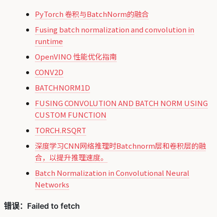
PyTorch 卷积与BatchNorm的融合
Fusing batch normalization and convolution in
runtime
OpenVINO 性能优化指南
CONV2D
BATCHNORM1D
FUSING CONVOLUTION AND BATCH NORM USING
CUSTOM FUNCTION
TORCH.RSQRT
深度学习CNN网络推理时Batchnorm层和卷积层的融
合，以提升推理速度。
Batch Normalization in Convolutional Neural
Networks