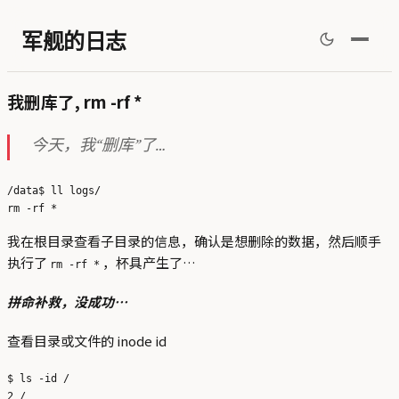
军舰的日志
我删库了, rm -rf *
今天，我“删库”了…
/data$ ll logs/

我在根目录查看子目录的信息，确认是想删除的数据，然后顺手
执行了
，杯具产生了…
rm -rf *
拼命补救，没成功…
查看目录或文件的 inode id
$ ls -id /

2 /
