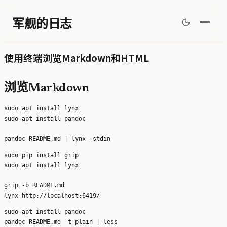
军舰的日志
使用终端浏览Markdown和HTML
浏览Markdown
sudo apt install lynx

sudo apt install pandoc

sudo pip install grip

sudo apt install lynx

grip -b README.md

sudo apt install pandoc
