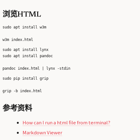
浏览HTML
sudo apt install w3m

sudo apt install lynx

sudo apt install pandoc

sudo pip install grip

参考资料
How can I run a html file from terminal?
Markdown Viewer