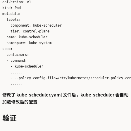
apiVersion: v1

kind: Pod

metadata:

  labels:

    component: kube-scheduler

    tier: control-plane

  name: kube-scheduler

  namespace: kube-system

spec:

  containers:

  - command:

    - kube-scheduler

    ......

    - --policy-config-file=/etc/kubernetes/scheduler-policy-con
修改了 kube-scheduler.yaml 文件后，kube-scheduler 会自动
加载修改后的配置
验证