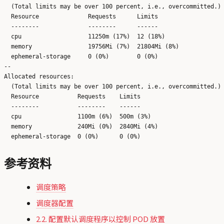
  (Total limits may be over 100 percent, i.e., overcommitted.)

  Resource              Requests      Limits

  --------              --------      ------

  cpu                   11250m (17%)  12 (18%)

  memory                19756Mi (7%)  21804Mi (8%)

  ephemeral-storage     0 (0%)        0 (0%)

--

Allocated resources:

  (Total limits may be over 100 percent, i.e., overcommitted.)

  Resource           Requests    Limits

  --------           --------    ------

  cpu                1100m (6%)  500m (3%)

  memory             240Mi (0%)  2840Mi (4%)

参考资料
调度策略
调度器配置
2.2. 配置默认调度程序以控制 POD 放置