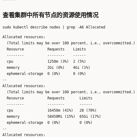
查看集群中所有节点的资源使用情况
Allocated resources:

  (Total limits may be over 100 percent, i.e., overcommitted.)

  Resource           Requests    Limits

  --------           --------    ------

  cpu                1250m (3%)  2 (5%)

  memory             2Gi (0%)    4Gi (1%)

  ephemeral-storage  0 (0%)      0 (0%)

--

Allocated resources:

  (Total limits may be over 100 percent, i.e., overcommitted.)

  Resource           Requests       Limits

  --------           --------       ------

  cpu                16450m (41%)   28 (70%)

  memory             58458Mi (15%)  65Gi (17%)

  ephemeral-storage  0 (0%)         0 (0%)

--

Allocated resources:
