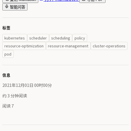
智能问答
标签
kubernetes
scheduler
scheduling
policy
resource-optimization
resource-management
cluster-operations
pod
信息
2021年12月01日 00时00分
约 3 分钟阅读
阅读
7