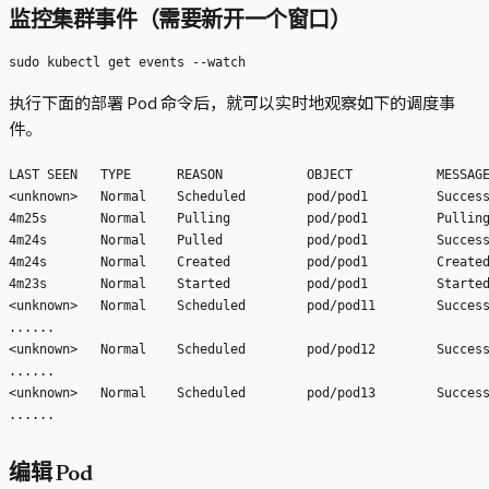
监控集群事件（需要新开一个窗口）
执行下面的部署 Pod 命令后，就可以实时地观察如下的调度事
件。
LAST SEEN   TYPE      REASON           OBJECT           MESSAGE
<unknown>   Normal    Scheduled        pod/pod1         Success
4m25s       Normal    Pulling          pod/pod1         Pulling
4m24s       Normal    Pulled           pod/pod1         Success
4m24s       Normal    Created          pod/pod1         Created
4m23s       Normal    Started          pod/pod1         Started
<unknown>   Normal    Scheduled        pod/pod11        Success
......

<unknown>   Normal    Scheduled        pod/pod12        Success
......

<unknown>   Normal    Scheduled        pod/pod13        Success
编辑 Pod