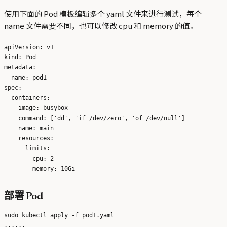
使用下面的 Pod 模板编辑多个 yaml 文件来进行测试，每个
name 文件需要不同，也可以修改 cpu 和 memory 的值。
apiVersion: v1

kind: Pod

metadata:

  name: pod1

spec:

  containers:

  - image: busybox

    command: ['dd', 'if=/dev/zero', 'of=/dev/null']

    name: main

    resources:

      limits:

        cpu: 2

部署 Pod
sudo kubectl apply -f pod1.yaml
