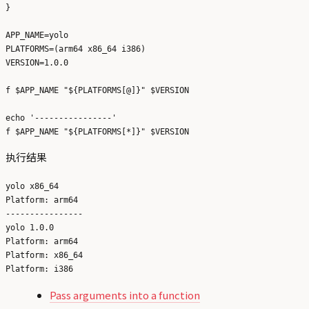
}

APP_NAME=yolo

PLATFORMS=(arm64 x86_64 i386)

VERSION=1.0.0

f $APP_NAME "${PLATFORMS[@]}" $VERSION

echo '----------------'

执行结果
yolo x86_64

Platform: arm64

----------------

yolo 1.0.0

Platform: arm64

Platform: x86_64

Pass arguments into a function