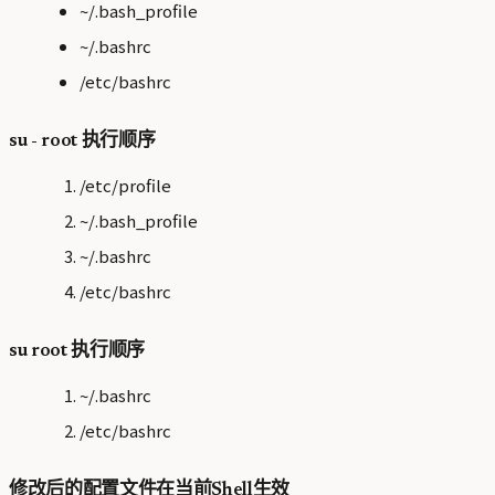
~/.bash_profile
~/.bashrc
/etc/bashrc
su - root 执行顺序
/etc/profile
~/.bash_profile
~/.bashrc
/etc/bashrc
su root 执行顺序
~/.bashrc
/etc/bashrc
修改后的配置文件在当前Shell生效