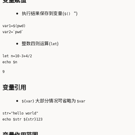
变量赋值
执行结果保存到变量(
“)
$()
var1=$(pwd)

整数四则运算(
)
let
let n=10-3+4/2

变量引用
大部分情况可省略为
${var}
$var
str="hello world"
