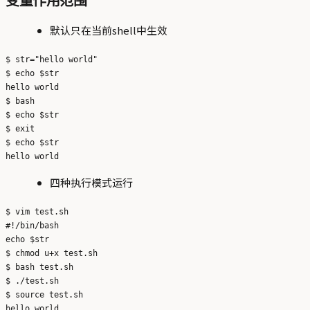
变量作用范围
默认只在当前shell中生效
$ str="hello world"

$ echo $str

hello world

$ bash

$ echo $str

$ exit

$ echo $str

四种执行模式运行
$ vim test.sh

#!/bin/bash

echo $str

$ chmod u+x test.sh

$ bash test.sh 

$ ./test.sh 

$ source test.sh 

hello world
