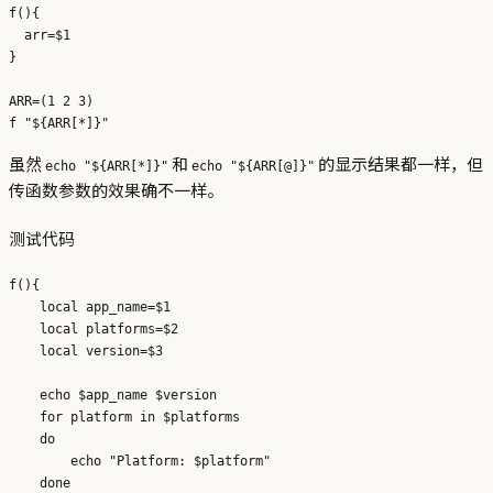
f(){

  arr=$1

}

ARR=(1 2 3)

虽然
和
的显示结果都一样，但
echo "${ARR[*]}"
echo "${ARR[@]}"
传函数参数的效果确不一样。
测试代码
f(){

    local app_name=$1

    local platforms=$2

    local version=$3

    echo $app_name $version

    for platform in $platforms

    do  

        echo "Platform: $platform"

    done
