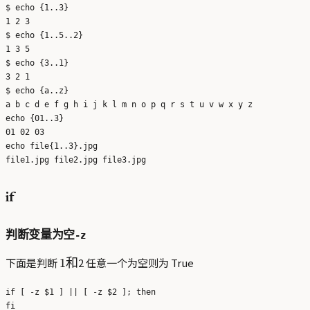
$ echo {1..3}

1 2 3

$ echo {1..5..2}

1 3 5

$ echo {3..1}

3 2 1

$ echo {a..z}

a b c d e f g h i j k l m n o p q r s t u v w x y z

echo {01..3}

01 02 03

echo file{1..3}.jpg

if
-z
判断变量为空
1
下面是判断
2 任意一个为空则为 True
1
和
和
if [ -z $1 ] || [ -z $2 ]; then
