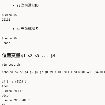
当前进程ID
$$
$ echo $$

当前进程名
$0
$ echo $0

位置变量
$1 $2 $3 ... $N
echo $1 $2 $3 $4 $5 $6 $7 $8 $9 ${10} ${11} ${12-DEFAULT_VALUE}
if [ -z ${12} ]

then

  echo "NULL"

else

  echo "NOT NULL"
