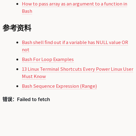
How to pass array as an argument to a function in
Bash
参考资料
Bash shell find out if a variable has NULL value OR
not
Bash For Loop Examples
13 Linux Terminal Shortcuts Every Power Linux User
Must Know
Bash Sequence Expression (Range)