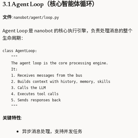
3.1 Agent Loop（核心智能体循环）
文件
:
nanobot/agent/loop.py
Agent Loop 是 nanobot 的核心执行引擎，负责处理消息的整个
生命周期：
class AgentLoop:

    """

    The agent loop is the core processing engine.

    It:

    1. Receives messages from the bus

    2. Builds context with history, memory, skills

    3. Calls the LLM

    4. Executes tool calls

    5. Sends responses back

关键特性
:
异步消息处理，支持并发任务