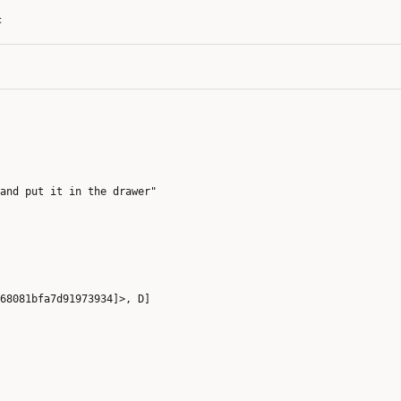
齐
and put it in the drawer"
f68081bfa7d91973934]>, D]