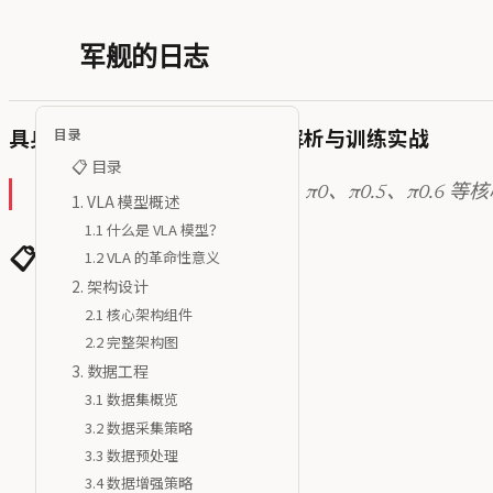
军舰的日志
具身智能大脑：VLA 模型架构解析与训练实战
目录
📋 目录
🦞 太空龙虾：基于 OpenVLA、π0、π0.5、π0.6 等
1. VLA 模型概述
1.1 什么是 VLA 模型？
1.2 VLA 的革命性意义
📋 目录
2. 架构设计
VLA 模型概述
2.1 核心架构组件
2.2 完整架构图
架构设计
3. 数据工程
数据工程
3.1 数据集概览
预训练策略
3.2 数据采集策略
推理与部署
3.3 数据预处理
3.4 数据增强策略
实战指南