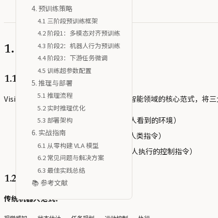
4. 预训练策略
4.1 三阶段预训练框架
4.2 阶段1：多模态对齐预训练
4.3 阶段2：机器人行为预训练
1. VLA 模型概述
4.4 阶段3：下游任务微调
4.5 训练超参数配置
1.1 什么是 VLA 模型？
5. 推理与部署
5.1 推理流程
Vision-Language-Action (VLA) 是具身智能领域的核心范
5.2 实时推理优化
Vision
：视觉感知（理解机器人看到的环境）
5.3 部署架构
6. 实战指南
Language
：语言理解（理解人类指令）
6.1 从零构建 VLA 模型
Action
：动作生成（输出机器人执行的控制指令）
6.2 常见问题与解决方案
6.3 最佳实践总结
1.2 VLA 的革命性意义
📚 参考文献
传统机器人范式：