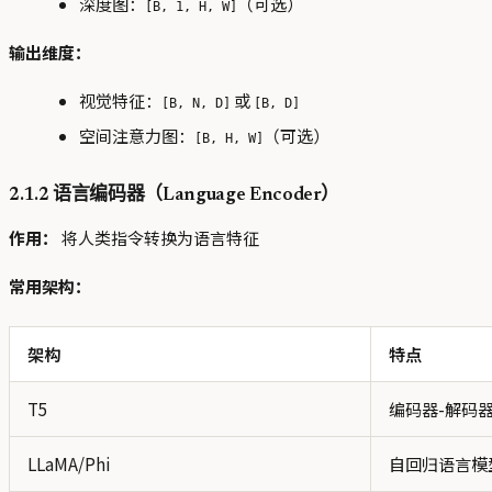
深度图：
（可选）
[B, 1, H, W]
输出维度：
视觉特征：
或
[B, N, D]
[B, D]
空间注意力图：
（可选）
[B, H, W]
2.1.2 语言编码器（Language Encoder）
作用：
将人类指令转换为语言特征
常用架构：
架构
特点
T5
编码器-解码
LLaMA/Phi
自回归语言模