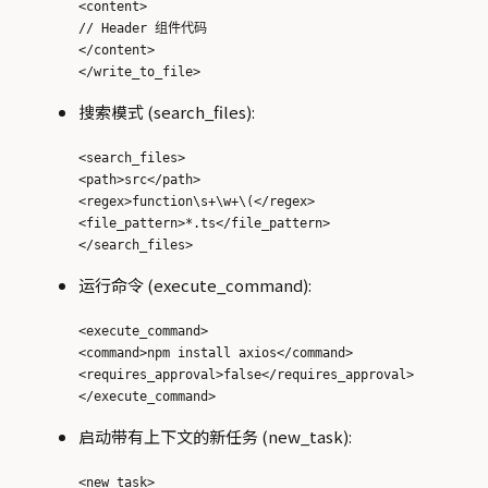
<content>

// Header 组件代码

</content>

搜索模式 (search_files):
<search_files>

<path>src</path>

<regex>function\s+\w+\(</regex>

<file_pattern>*.ts</file_pattern>

运行命令 (execute_command):
<execute_command>

<command>npm install axios</command>

<requires_approval>false</requires_approval>

启动带有上下文的新任务 (new_task):
<new_task>
