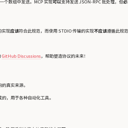
一个数组中发送。MCP 实现
可以
支持发送 JSON-RPC 批处理，但
必
的实现
应该
符合此规范，而使用 STDIO 传输的实现
不应该
遵循此规
的
GitHub Discussions
，帮助塑造协议的未来！
构的真实来源。
动生成的，用于各种自动化工具。