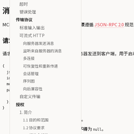
超时
消息
错误处理
传输协议
MCP 客户端和服务器之间的所有消息
必须
遵循
JSON-RPC 2.0
规范
标准输入输出
可流式 HTTP
请求（Requests）
向服务器发送消息
监听来自服务器的消息
请求从客户端发送到服务器，或者从服务器发送到客户端，用于启
多连接
可恢复性和重新传递
{

  jsonrpc: "2.0";

会话管理
  id: string | number;

序列图
  method: string;

向后兼容性
  params?: {

自定义传输
    [key: string]: unknown;

  };

授权
1. 简介
请求
必须
包含字符串或整数 ID。
1.1 目的和范围
1.2 协议要求
与基本 JSON-RPC 不同，ID
不得
为
。
null