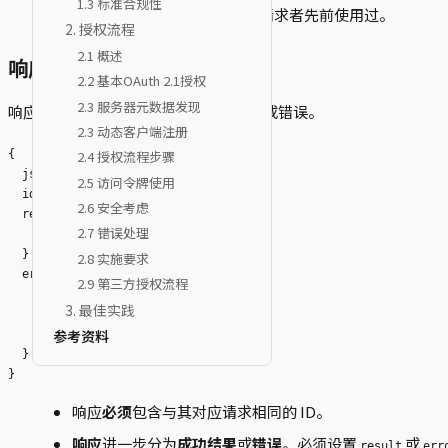
1.3 标准合规性
请求 ID
不得
在同一会话中被请求者先前使用过。
2. 授权流程
2.1 概述
响应（Responses）
2.2 基本OAuth 2.1授权
2.3 服务器元数据发现
响应是对请求的回复，包含操作的结果或错误。
2.3 动态客户端注册
2.4 授权流程步骤
{

  jsonrpc: "2.0";

2.5 访问令牌使用
  id: string | number;

2.6 安全考虑
  result?: {

2.7 错误处理
    [key: string]: unknown;

  }

2.8 实施要求
  error?: {

2.9 第三方授权流程
    code: number;

3. 最佳实践
    message: string;

参考资料
    data?: unknown;

  }

响应
必须
包含与其对应请求相同的 ID。
响应
进一步分为
成功结果
或
错误
。必须设置
或
result
err