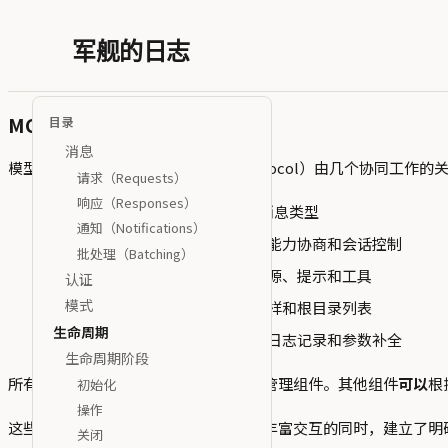
军舰的日志
MCP 基础协议
目录
消息
模型上下文协议（Model Context Protocol）由几个协同工作
请求（Requests）
响应（Responses）
基础协议
：核心 JSON-RPC 消息类型
通知（Notifications）
生命周期管理
：连接初始化、能力协商和会话控制
批处理（Batching）
服务器功能
：服务器提供的资源、提示和工具
认证
模式
客户端功能
：客户端提供的采样和根目录列表
生命周期
实用工具
：跨领域关注点，如日志记录和参数补全
生命周期阶段
所有实现
必须
支持基础协议和生命周期管理组件。其他组件
可以
根
初始化
操作
这些协议层在实现客户端和服务器之间丰富交互的同时，建立了明
关闭