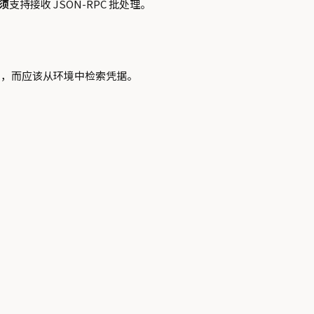
须
支持接收 JSON-RPC 批处理。
范，而应该从环境中检索凭据。