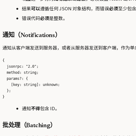
结果
可以
遵循任何 JSON 对象结构，而错误
必须
至少包
错误代码
必须
是整数。
通知（Notifications）
通知从客户端发送到服务器，或者从服务器发送到客户端，作为单
{

  jsonrpc: "2.0";

  method: string;

  params?: {

    [key: string]: unknown;

  };

通知
不得
包含 ID。
批处理（Batching）