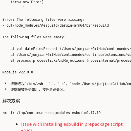
    throw new Error(

          ^

Error: The following files were missing:

- out/node_modules/@esbuild/darwin-arm64/bin/esbuild

The following files were empty:

- 

    at validateFilesPresent (/Users/junjian/GitHub/continuedev/
    at /Users/junjian/GitHub/continuedev/continue/extensions/vs
    at process.processTicksAndRejections (node:internal/process
Node.js v22.9.0

 *  终端进程“/bin/zsh '-l', '-c', 'node /Users/junjian/GitHub/c
解决方案：
Issue with installing esbuild in prepackage script
#3461