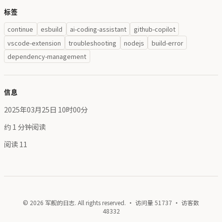
标签
continue
esbuild
ai-coding-assistant
github-copilot
vscode-extension
troubleshooting
nodejs
build-error
dependency-management
信息
2025年03月25日 10时00分
约 1 分钟阅读
阅读
11
© 2026 军舰的日志. All rights reserved. · 访问量
51737
· 访客数
48332