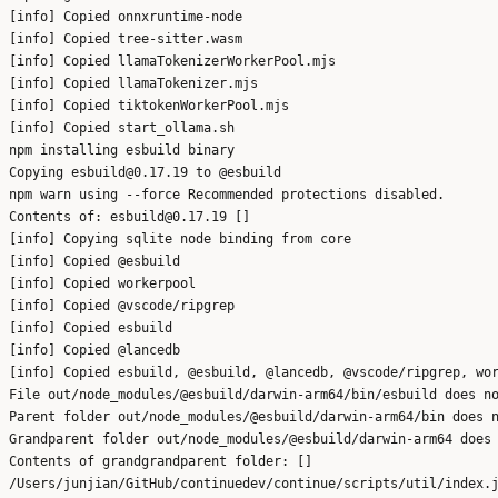
[info] Copied onnxruntime-node

[info] Copied tree-sitter.wasm

[info] Copied llamaTokenizerWorkerPool.mjs

[info] Copied llamaTokenizer.mjs

[info] Copied tiktokenWorkerPool.mjs

[info] Copied start_ollama.sh

npm installing esbuild binary

Copying esbuild@0.17.19 to @esbuild

npm warn using --force Recommended protections disabled.

Contents of: esbuild@0.17.19 []

[info] Copying sqlite node binding from core

[info] Copied @esbuild

[info] Copied workerpool

[info] Copied @vscode/ripgrep

[info] Copied esbuild

[info] Copied @lancedb

[info] Copied esbuild, @esbuild, @lancedb, @vscode/ripgrep, wor
File out/node_modules/@esbuild/darwin-arm64/bin/esbuild does no
Parent folder out/node_modules/@esbuild/darwin-arm64/bin does n
Grandparent folder out/node_modules/@esbuild/darwin-arm64 does 
Contents of grandgrandparent folder: []

/Users/junjian/GitHub/continuedev/continue/scripts/util/index.j