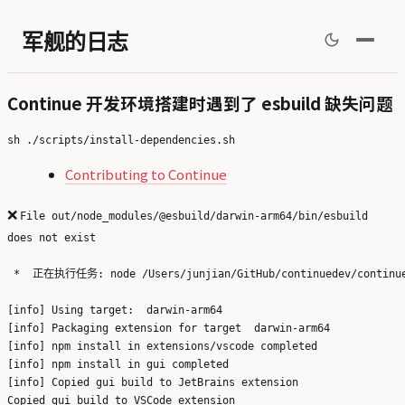
军舰的日志
Continue 开发环境搭建时遇到了 esbuild 缺失问题
Contributing to Continue
❌
File out/node_modules/@esbuild/darwin-arm64/bin/esbuild
does not exist
 *  正在执行任务: node /Users/junjian/GitHub/continuedev/continue/
[info] Using target:  darwin-arm64

[info] Packaging extension for target  darwin-arm64

[info] npm install in extensions/vscode completed

[info] npm install in gui completed

[info] Copied gui build to JetBrains extension

Copied gui build to VSCode extension
