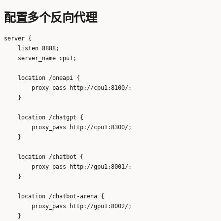
配置多个反向代理
server {

    listen 8888;

    server_name cpu1;

    location /oneapi {

        proxy_pass http://cpu1:8100/;

    }

    location /chatgpt {

        proxy_pass http://cpu1:8300/;

    }

    location /chatbot {

        proxy_pass http://gpu1:8001/;

    }

    location /chatbot-arena {

        proxy_pass http://gpu1:8002/;

    }
