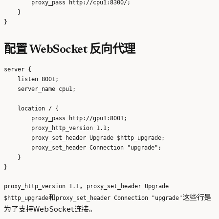
        proxy_pass http://cpu1:8300/;

    }

配置 WebSocket 反向代理
server {

    listen 8001;

    server_name cpu1;

    location / {

        proxy_pass http://gpu1:8001;

        proxy_http_version 1.1;

        proxy_set_header Upgrade $http_upgrade;

        proxy_set_header Connection "upgrade";

    }

，
proxy_http_version 1.1
proxy_set_header Upgrade
和
这些行是
$http_upgrade
proxy_set_header Connection "upgrade"
为了支持WebSocket连接。