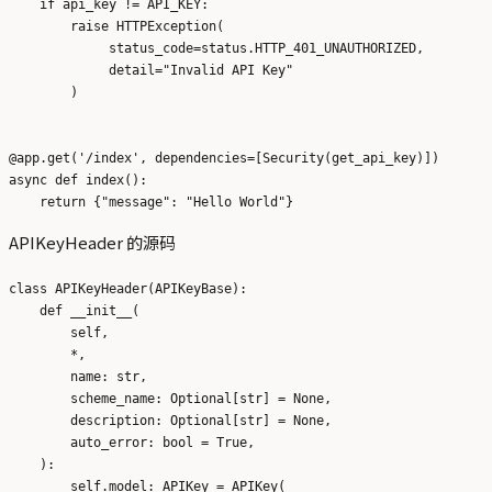
    if api_key != API_KEY:

        raise HTTPException(

             status_code=status.HTTP_401_UNAUTHORIZED,

             detail="Invalid API Key"

        )

@app.get('/index', dependencies=[Security(get_api_key)])

async def index():

APIKeyHeader 的源码
class APIKeyHeader(APIKeyBase):

    def __init__(

        self,

        *,

        name: str,

        scheme_name: Optional[str] = None,

        description: Optional[str] = None,

        auto_error: bool = True,

    ):

        self.model: APIKey = APIKey(
