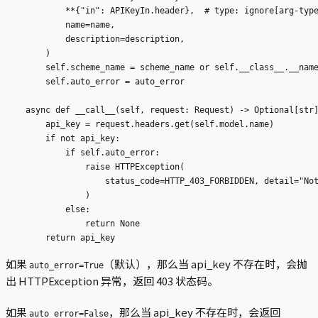
            **{"in": APIKeyIn.header},  # type: ignore[arg-type
            name=name,

            description=description,

        )

        self.scheme_name = scheme_name or self.__class__.__name
        self.auto_error = auto_error

    async def __call__(self, request: Request) -> Optional[str]
        api_key = request.headers.get(self.model.name)

        if not api_key:

            if self.auto_error:

                raise HTTPException(

                    status_code=HTTP_403_FORBIDDEN, detail="Not
                )

            else:

                return None

如果
（默认），那么当 api_key 不存在时，会抛
auto_error=True
出 HTTPException 异常，返回 403 状态码。
如果
，那么当 api_key 不存在时，会返回
auto_error=False