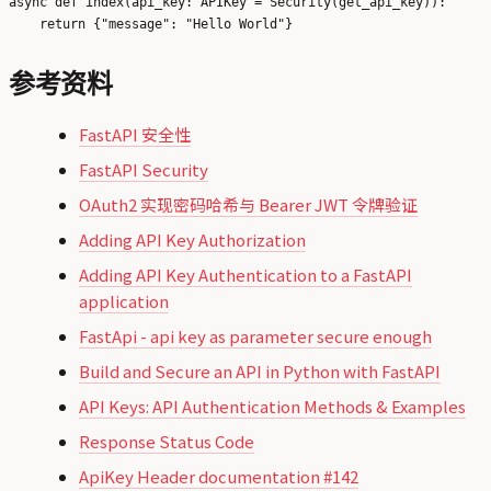
async def index(api_key: APIKey = Security(get_api_key)):

参考资料
FastAPI 安全性
FastAPI Security
OAuth2 实现密码哈希与 Bearer JWT 令牌验证
Adding API Key Authorization
Adding API Key Authentication to a FastAPI
application
FastApi - api key as parameter secure enough
Build and Secure an API in Python with FastAPI
API Keys: API Authentication Methods & Examples
Response Status Code
ApiKey Header documentation #142