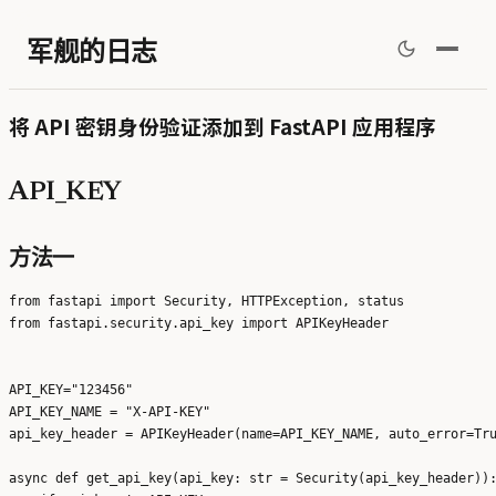
军舰的日志
将 API 密钥身份验证添加到 FastAPI 应用程序
API_KEY
方法一
from fastapi import Security, HTTPException, status

from fastapi.security.api_key import APIKeyHeader

API_KEY="123456"

API_KEY_NAME = "X-API-KEY"

api_key_header = APIKeyHeader(name=API_KEY_NAME, auto_error=Tru
async def get_api_key(api_key: str = Security(api_key_header)):