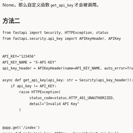
None。那么自定义函数
才会被调用。
get_api_key
方法二
from fastapi import Security, HTTPException, status

from fastapi.security.api_key import APIKeyHeader, APIKey

API_KEY="123456"

API_KEY_NAME = "X-API-KEY"

api_key_header = APIKeyHeader(name=API_KEY_NAME, auto_error=Tru
async def get_api_key(api_key: str = Security(api_key_header)):
    if api_key != API_KEY:

        raise HTTPException(

             status_code=status.HTTP_401_UNAUTHORIZED,

             detail="Invalid API Key"

        )

@app.get('/index')
