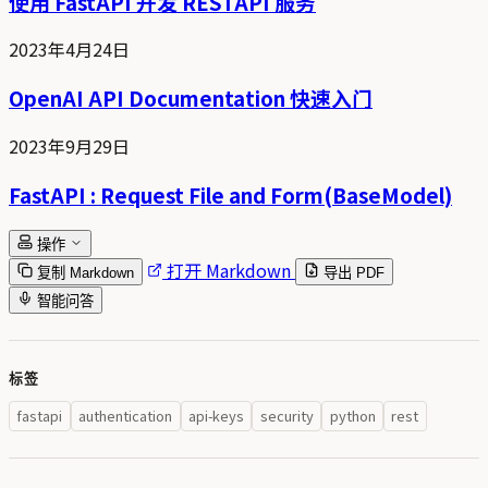
使用 FastAPI 开发 RESTAPI 服务
2023年4月24日
OpenAI API Documentation 快速入门
2023年9月29日
FastAPI : Request File and Form(BaseModel)
操作
打开 Markdown
复制 Markdown
导出 PDF
智能问答
标签
fastapi
authentication
api-keys
security
python
rest