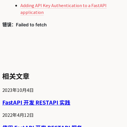
Adding API Key Authentication to a FastAPI
application
相关文章
2023年10月4日
FastAPI 开发 RESTAPI 实践
2022年4月12日