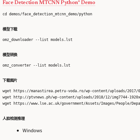
Face Detection MTCNN Python* Demo
模型下载
模型转换
下载图片
wget https://manastirea.petru-voda.ro/wp-content/uploads/2017/0
wget http://ptvnews.ph/wp-content/uploads/2018/12/img7744-1920x
人脸检测推理
Windows