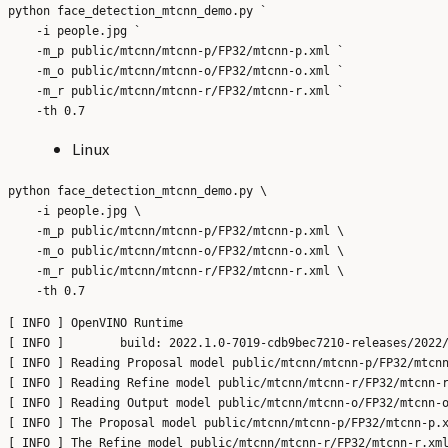
python face_detection_mtcnn_demo.py `

    -i people.jpg `

    -m_p public/mtcnn/mtcnn-p/FP32/mtcnn-p.xml `

    -m_o public/mtcnn/mtcnn-o/FP32/mtcnn-o.xml `

    -m_r public/mtcnn/mtcnn-r/FP32/mtcnn-r.xml `

Linux
python face_detection_mtcnn_demo.py \

    -i people.jpg \

    -m_p public/mtcnn/mtcnn-p/FP32/mtcnn-p.xml \

    -m_o public/mtcnn/mtcnn-o/FP32/mtcnn-o.xml \

    -m_r public/mtcnn/mtcnn-r/FP32/mtcnn-r.xml \

[ INFO ] OpenVINO Runtime

[ INFO ] 	build: 2022.1.0-7019-cdb9bec7210-releases/2022/1

[ INFO ] Reading Proposal model public/mtcnn/mtcnn-p/FP32/mtcnn
[ INFO ] Reading Refine model public/mtcnn/mtcnn-r/FP32/mtcnn-r
[ INFO ] Reading Output model public/mtcnn/mtcnn-o/FP32/mtcnn-o
[ INFO ] The Proposal model public/mtcnn/mtcnn-p/FP32/mtcnn-p.x
[ INFO ] The Refine model public/mtcnn/mtcnn-r/FP32/mtcnn-r.xml