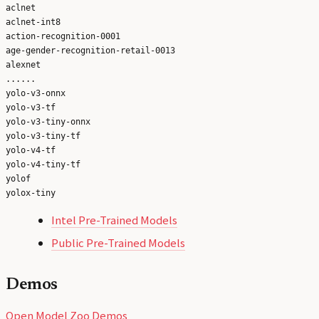
aclnet

aclnet-int8

action-recognition-0001

age-gender-recognition-retail-0013

alexnet

......

yolo-v3-onnx

yolo-v3-tf

yolo-v3-tiny-onnx

yolo-v3-tiny-tf

yolo-v4-tf

yolo-v4-tiny-tf

yolof

Intel Pre-Trained Models
Public Pre-Trained Models
Demos
Open Model Zoo Demos