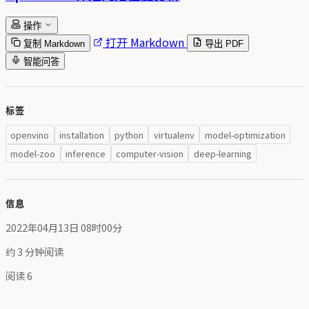
操作
打开 Markdown
复制 Markdown
导出 PDF
智能问答
标签
openvino
installation
python
virtualenv
model-optimization
model-zoo
inference
computer-vision
deep-learning
信息
2022年04月13日 08时00分
约 3 分钟阅读
阅读
6