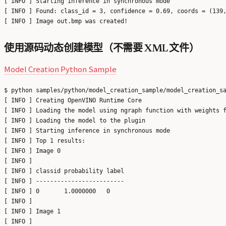
[ INFO ] Starting inference in synchronous mode

[ INFO ] Found: class_id = 3, confidence = 0.69, coords = (139,
使用源码动态创建模型（不需要 XML 文件）
Model Creation Python Sample
$ python samples/python/model_creation_sample/model_creation_sa
[ INFO ] Creating OpenVINO Runtime Core

[ INFO ] Loading the model using ngraph function with weights f
[ INFO ] Loading the model to the plugin

[ INFO ] Starting inference in synchronous mode

[ INFO ] Top 1 results: 

[ INFO ] Image 0

[ INFO ] 

[ INFO ] classid probability label

[ INFO ] -------------------------

[ INFO ] 0       1.0000000   0

[ INFO ] 

[ INFO ] Image 1

[ INFO ] 
