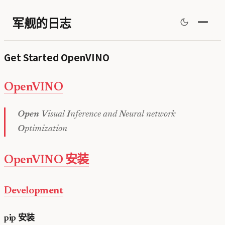
军舰的日志
Get Started OpenVINO
OpenVINO
Open
V
isual
I
nference and
N
eural network
O
ptimization
OpenVINO 安装
Development
pip 安装