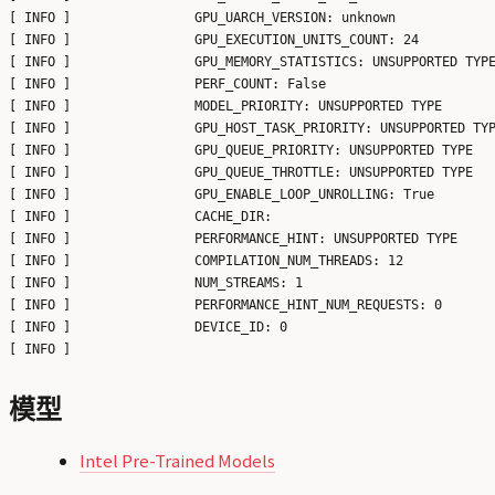
[ INFO ]                GPU_UARCH_VERSION: unknown

[ INFO ]                GPU_EXECUTION_UNITS_COUNT: 24

[ INFO ]                GPU_MEMORY_STATISTICS: UNSUPPORTED TYPE
[ INFO ]                PERF_COUNT: False

[ INFO ]                MODEL_PRIORITY: UNSUPPORTED TYPE

[ INFO ]                GPU_HOST_TASK_PRIORITY: UNSUPPORTED TYP
[ INFO ]                GPU_QUEUE_PRIORITY: UNSUPPORTED TYPE

[ INFO ]                GPU_QUEUE_THROTTLE: UNSUPPORTED TYPE

[ INFO ]                GPU_ENABLE_LOOP_UNROLLING: True

[ INFO ]                CACHE_DIR:

[ INFO ]                PERFORMANCE_HINT: UNSUPPORTED TYPE

[ INFO ]                COMPILATION_NUM_THREADS: 12

[ INFO ]                NUM_STREAMS: 1

[ INFO ]                PERFORMANCE_HINT_NUM_REQUESTS: 0

[ INFO ]                DEVICE_ID: 0

模型
Intel Pre-Trained Models