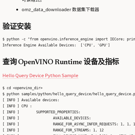
omz_data_downloader 数据集下载器
验证安装
$ python -c "from openvino.inference_engine import IECore; prin
查询 OpenVINO Runtime 设备及指标
Hello Query Device Python Sample
$ cd <openvino_dir>

$ python samples/python/hello_query_device/hello_query_device.p
[ INFO ] Available devices:

[ INFO ] CPU :

[ INFO ]        SUPPORTED_PROPERTIES:

[ INFO ]                AVAILABLE_DEVICES:

[ INFO ]                RANGE_FOR_ASYNC_INFER_REQUESTS: 1, 1, 1
[ INFO ]                RANGE_FOR_STREAMS: 1, 12
