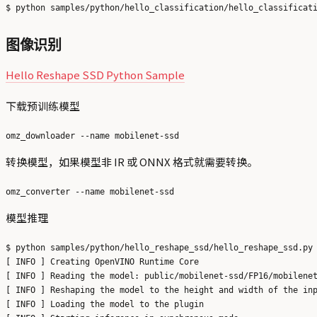
图像识别
Hello Reshape SSD Python Sample
下载预训练模型
转换模型，如果模型非 IR 或 ONNX 格式就需要转换。
模型推理
$ python samples/python/hello_reshape_ssd/hello_reshape_ssd.py 
[ INFO ] Creating OpenVINO Runtime Core

[ INFO ] Reading the model: public/mobilenet-ssd/FP16/mobilenet
[ INFO ] Reshaping the model to the height and width of the inp
[ INFO ] Loading the model to the plugin
