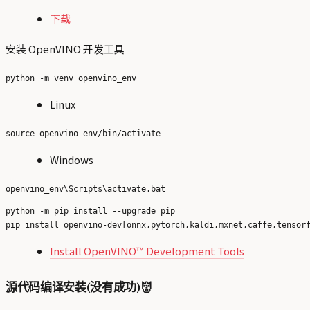
下载
安装 OpenVINO 开发工具
Linux
Windows
python -m pip install --upgrade pip

Install OpenVINO™ Development Tools
源代码编译安装(没有成功)👹