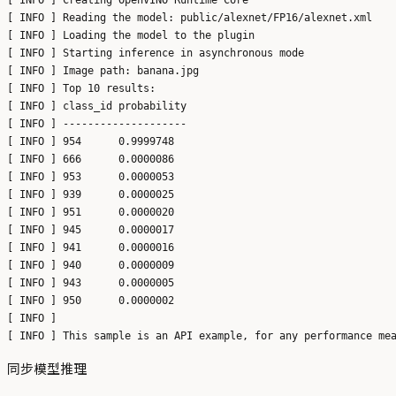
[ INFO ] Reading the model: public/alexnet/FP16/alexnet.xml

[ INFO ] Loading the model to the plugin

[ INFO ] Starting inference in asynchronous mode

[ INFO ] Image path: banana.jpg

[ INFO ] Top 10 results: 

[ INFO ] class_id probability

[ INFO ] --------------------

[ INFO ] 954      0.9999748

[ INFO ] 666      0.0000086

[ INFO ] 953      0.0000053

[ INFO ] 939      0.0000025

[ INFO ] 951      0.0000020

[ INFO ] 945      0.0000017

[ INFO ] 941      0.0000016

[ INFO ] 940      0.0000009

[ INFO ] 943      0.0000005

[ INFO ] 950      0.0000002

[ INFO ] 

同步模型推理