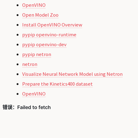
OpenVINO
Open Model Zoo
Install OpenVINO Overview
pypip openvino-runtime
pypip openvino-dev
pypip netron
netron
Visualize Neural Network Model using Netron
Prepare the Kinetics400 dataset
OpenVINO