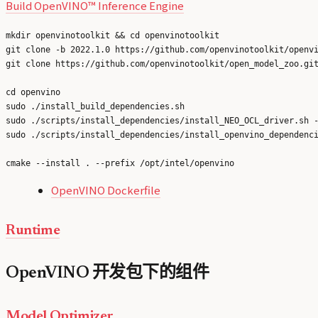
Build OpenVINO™ Inference Engine
mkdir openvinotoolkit && cd openvinotoolkit

git clone -b 2022.1.0 https://github.com/openvinotoolkit/openvi
git clone https://github.com/openvinotoolkit/open_model_zoo.git
cd openvino

sudo ./install_build_dependencies.sh 

sudo ./scripts/install_dependencies/install_NEO_OCL_driver.sh -
sudo ./scripts/install_dependencies/install_openvino_dependenci
OpenVINO Dockerfile
Runtime
OpenVINO 开发包下的组件
Model Optimizer