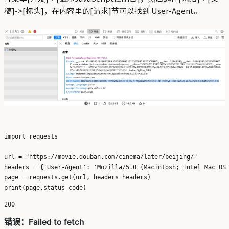
稿]->[标头]，在内容里的[请求]节可以找到 User-Agent。
import requests

url = "https://movie.douban.com/cinema/later/beijing/"

headers = {'User-Agent': 'Mozilla/5.0 (Macintosh; Intel Mac OS 
page = requests.get(url, headers=headers)
