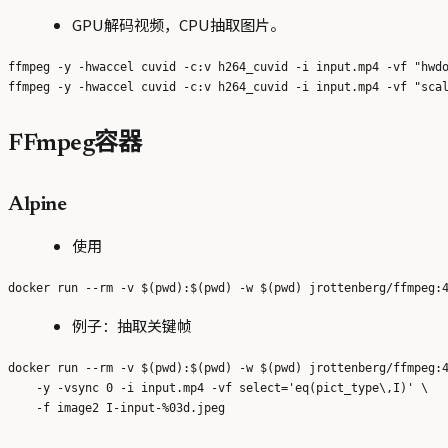
GPU解码视频，CPU抽取图片。
ffmpeg -y -hwaccel cuvid -c:v h264_cuvid -i input.mp4 -vf "hwdo
FFmpeg容器
Alpine
使用
例子：抽取关键帧
docker run --rm -v $(pwd):$(pwd) -w $(pwd) jrottenberg/ffmpeg:4
    -y -vsync 0 -i input.mp4 -vf select='eq(pict_type\,I)' \
