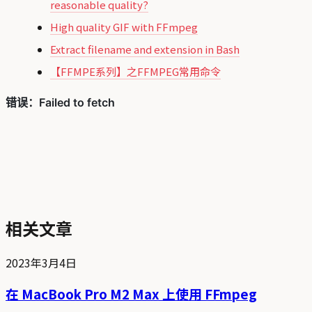
reasonable quality?
High quality GIF with FFmpeg
Extract filename and extension in Bash
【FFMPE系列】之FFMPEG常用命令
相关文章
2023年3月4日
在 MacBook Pro M2 Max 上使用 FFmpeg