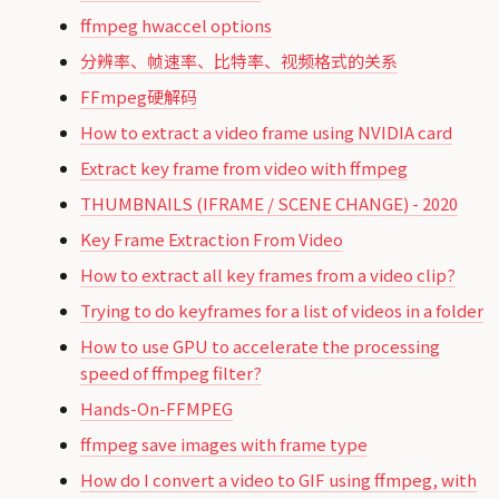
ffmpeg hwaccel options
分辨率、帧速率、比特率、视频格式的关系
FFmpeg硬解码
How to extract a video frame using NVIDIA card
Extract key frame from video with ffmpeg
THUMBNAILS (IFRAME / SCENE CHANGE) - 2020
Key Frame Extraction From Video
How to extract all key frames from a video clip?
Trying to do keyframes for a list of videos in a folder
How to use GPU to accelerate the processing
speed of ffmpeg filter?
Hands-On-FFMPEG
ffmpeg save images with frame type
How do I convert a video to GIF using ffmpeg, with