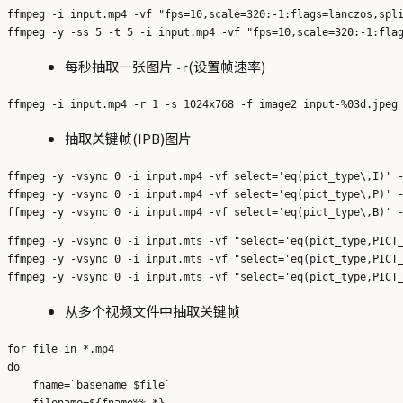
ffmpeg -i input.mp4 -vf "fps=10,scale=320:-1:flags=lanczos,spli
每秒抽取一张图片
(设置帧速率)
-r
抽取关键帧(IPB)图片
ffmpeg -y -vsync 0 -i input.mp4 -vf select='eq(pict_type\,I)' -
ffmpeg -y -vsync 0 -i input.mp4 -vf select='eq(pict_type\,P)' -
ffmpeg -y -vsync 0 -i input.mts -vf "select='eq(pict_type,PICT_
ffmpeg -y -vsync 0 -i input.mts -vf "select='eq(pict_type,PICT_
从多个视频文件中抽取关键帧
for file in *.mp4

do

    fname=`basename $file`

    filename=${fname%%.*}
