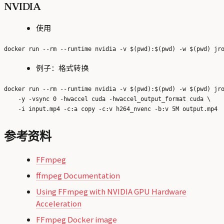
NVIDIA
使用
例子：格式转换
docker run --rm --runtime nvidia -v $(pwd):$(pwd) -w $(pwd) jro
    -y -vsync 0 -hwaccel cuda -hwaccel_output_format cuda \

参考资料
FFmpeg
ffmpeg Documentation
Using FFmpeg with NVIDIA GPU Hardware
Acceleration
FFmpeg Docker image