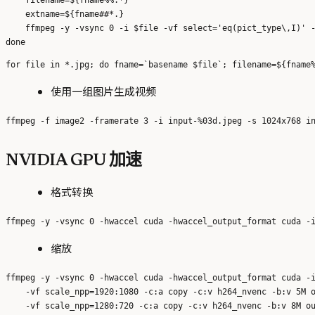
    extname=${fname##*.}

    ffmpeg -y -vsync 0 -i $file -vf select='eq(pict_type\,I)' -
使用一组图片生成视频
NVIDIA GPU 加速
格式转换
缩放
ffmpeg -y -vsync 0 -hwaccel cuda -hwaccel_output_format cuda -i
    -vf scale_npp=1920:1080 -c:a copy -c:v h264_nvenc -b:v 5M o