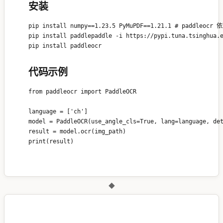
安装
pip install numpy==1.23.5 PyMuPDF==1.21.1 # paddleocr 依
pip install paddlepaddle -i https://pypi.tuna.tsinghua.e
代码示例
from paddleocr import PaddleOCR

language = ['ch']

model = PaddleOCR(use_angle_cls=True, lang=language, det
result = model.ocr(img_path)

◆