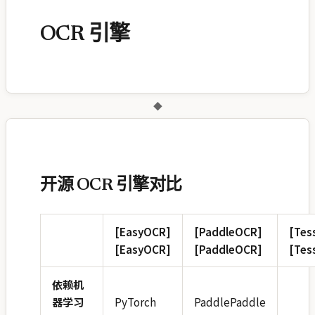
OCR 引擎
◆
开源 OCR 引擎对比
[EasyOCR]
[PaddleOCR]
[Tes
[EasyOCR]
[PaddleOCR]
[Tes
依赖机
器学习
PyTorch
PaddlePaddle