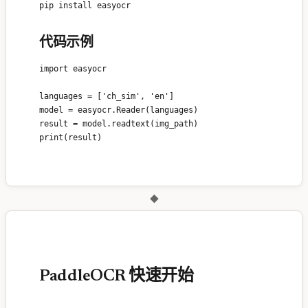
代码示例
import easyocr

languages = ['ch_sim', 'en']

model = easyocr.Reader(languages)

result = model.readtext(img_path)

◆
PaddleOCR 快速开始