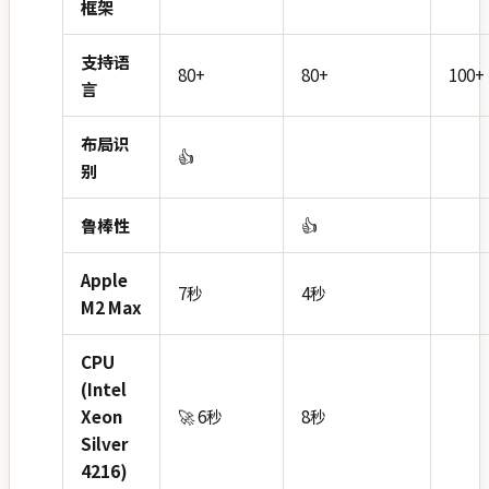
框架
支持语
80+
80+
100+
言
布局识
👍
别
鲁棒性
👍
Apple
7秒
4秒
M2 Max
CPU
(Intel
Xeon
🚀 6秒
8秒
Silver
4216)