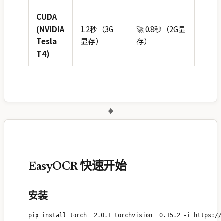
CUDA
(NVIDIA
1.2秒（3G
🚀 0.8秒（2G显
Tesla
显存）
存）
T4)
◆
EasyOCR 快速开始
安装
pip install torch==2.0.1 torchvision==0.15.2 -i https://