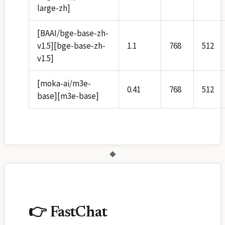
large-zh]
[BAAI/bge-base-zh-
v1.5][bge-base-zh-
1.1
768
512
v1.5]
[moka-ai/m3e-
0.41
768
512
base][m3e-base]
◆
👉 FastChat