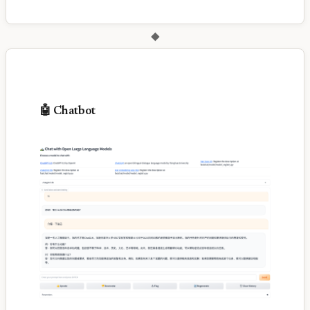
◆
🤖 Chatbot