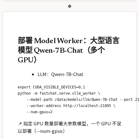
◆
部署 Model Worker：大型语言
模型 Qwen-7B-Chat（多个
GPU）
LLM：Qwen-7B-Chat
export CUDA_VISIBLE_DEVICES=0,1

python -m fastchat.serve.vllm_worker \

    --model-path /data/models/llm/Qwen-7B-Chat --port 21
    --worker-address http://localhost:21005 \

📌 指定 GPU 数量部署大参数模型，一个 GPU 不足
以部署（--num-gpus）