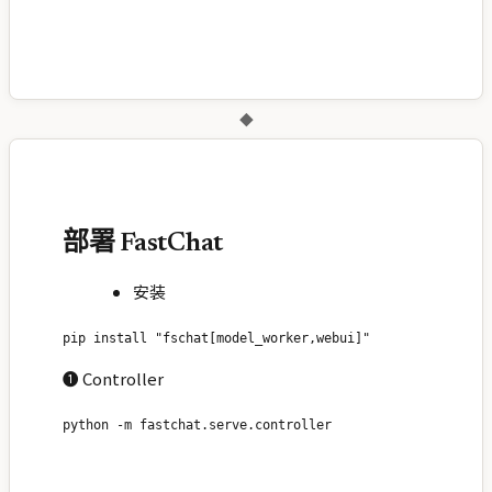
◆
部署 FastChat
安装
❶ Controller