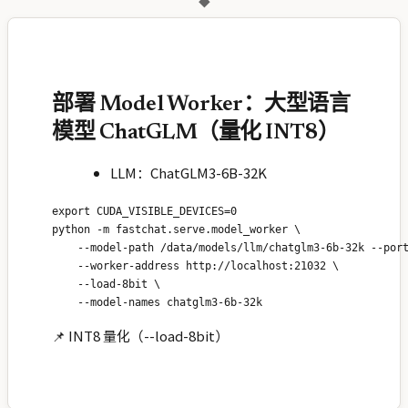
◆
部署 Model Worker：大型语言
模型 ChatGLM（量化 INT8）
LLM：ChatGLM3-6B-32K
export CUDA_VISIBLE_DEVICES=0

python -m fastchat.serve.model_worker \

    --model-path /data/models/llm/chatglm3-6b-32k --port
    --worker-address http://localhost:21032 \

    --load-8bit \

📌 INT8 量化（--load-8bit）