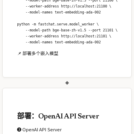
    --model-path bge-base-zh-v1.5 --port 21100 \

    --worker-address http://localhost:21100 \

    --model-names text-embedding-ada-002

python -m fastchat.serve.model_worker \

    --model-path bge-base-zh-v1.5 --port 21101 \

    --worker-address http://localhost:21101 \

📌 部署多个嵌入模型
◆
部署：OpenAI API Server
❸ OpenAI API Server