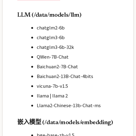
LLM (/data/models/llm)
chatglm2-6b
chatglm3-6b
chatglm3-6b-32k
QWen-7B-Chat
Baichuan2-7B-Chat
Baichuan2-13B-Chat-4bits
vicuna-7b-v1.5
llama | llama 2
Llama2-Chinese-13b-Chat-ms
嵌入模型 (/data/models/embedding)
bge-base-zh-v1.5