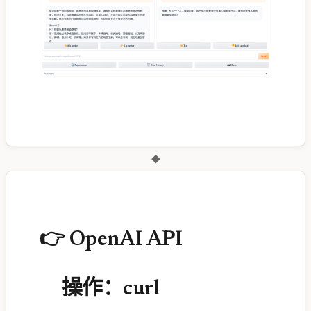
◆
👉 OpenAI API
操作：curl