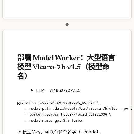
◆
部署 Model Worker：大型语言
模型 Vicuna-7b-v1.5（模型命
名）
LLM：Vicuna-7b-v1.5
python -m fastchat.serve.model_worker \

    --model-path /data/models/llm/vicuna-7b-v1.5 --port 
    --worker-address http://localhost:21006 \

📌 模型命名，可以有多个名字（--model-