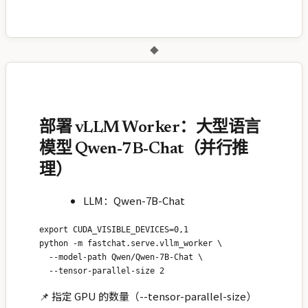
◆
部署 vLLM Worker：大型语言
模型 Qwen-7B-Chat（并行推
理）
LLM：Qwen-7B-Chat
export CUDA_VISIBLE_DEVICES=0,1

python -m fastchat.serve.vllm_worker \

  --model-path Qwen/Qwen-7B-Chat \

📌 指定 GPU 的数量（--tensor-parallel-size）