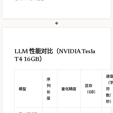
◆
LLM 性能对比（NVIDIA Tesla
T4 16GB）
速
序
（
列
显存
模型
量化精度
符
长
（GB）
数/
度
秒