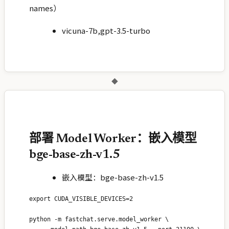
names）
vicuna-7b,gpt-3.5-turbo
◆
部署 Model Worker：嵌入模型
bge-base-zh-v1.5
嵌入模型：bge-base-zh-v1.5
export CUDA_VISIBLE_DEVICES=2

python -m fastchat.serve.model_worker \
