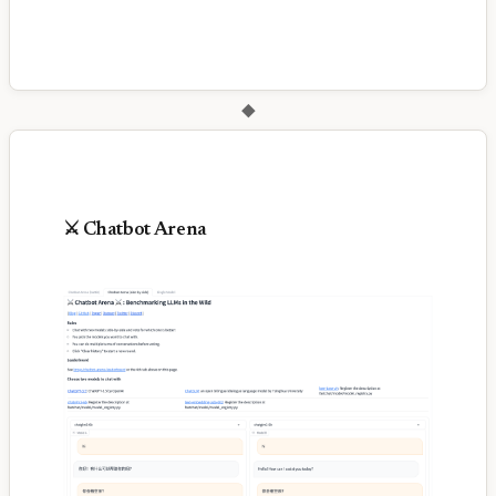
◆
⚔️ Chatbot Arena