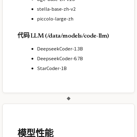
stella-base-zh-v2
piccolo-large-zh
代码 LLM (/data/models/code-llm)
DeepseekCoder-1.3B
DeepseekCoder-6.7B
StarCoder-1B
◆
模型性能