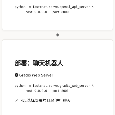
python -m fastchat.serve.openai_api_server \

◆
部署：聊天机器人
❹ Gradio Web Server
python -m fastchat.serve.gradio_web_server \

📌 可以选择部署的 LLM 进行聊天