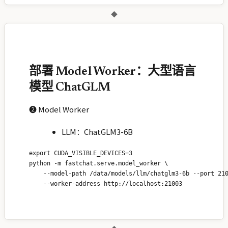
◆
部署 Model Worker：大型语言
模型 ChatGLM
❷ Model Worker
LLM：ChatGLM3-6B
export CUDA_VISIBLE_DEVICES=3

python -m fastchat.serve.model_worker \

    --model-path /data/models/llm/chatglm3-6b --port 210