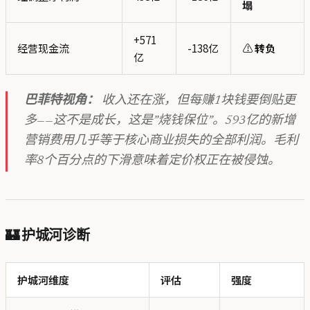
塌
+571
经营现金流
-138亿
⚠️
转负
亿
巴菲特视角：
收入还在涨，但每赚1块钱要倒贴更
多——这不是成长，这是”烧钱保位”。593亿的新增
营销费用几乎等于核心商业损失的全部利润。毛利
率8个百分点的下滑意味着定价权正在被侵蚀。
🏰 护城河诊断
护城河维度
评估
强度