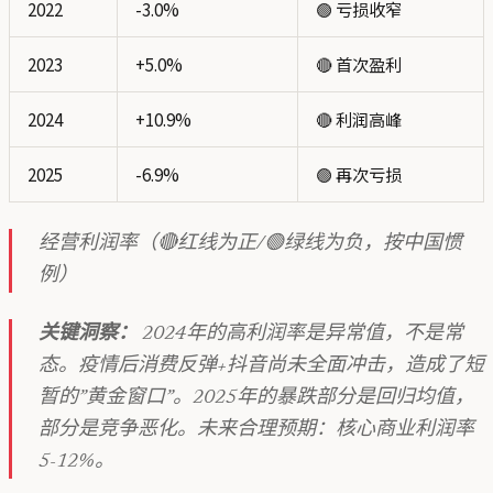
2022
-3.0%
🟢 亏损收窄
2023
+5.0%
🔴 首次盈利
2024
+10.9%
🔴 利润高峰
2025
-6.9%
🟢 再次亏损
经营利润率（🔴红线为正/🟢绿线为负，按中国惯
例）
关键洞察：
2024年的高利润率是异常值，不是常
态。疫情后消费反弹+抖音尚未全面冲击，造成了短
暂的”黄金窗口”。2025年的暴跌部分是回归均值，
部分是竞争恶化。未来合理预期：核心商业利润率
5-12%。