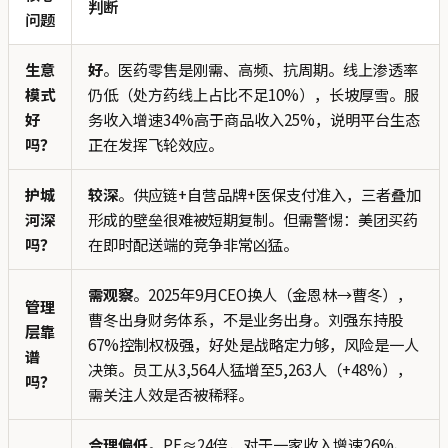
判断
问题
生意
好
。医药零售是刚需、高频、抗周期。线上渗透率
模式
仍低（处方药线上占比不足10%），长坡厚雪。服
好
务收入增速34%高于商品收入25%，说明平台生态
吗？
正在发挥飞轮效应。
护城
较深
。供应链+自营品牌+医保支付准入，三者叠加
河深
形成的壁垒很难被短期复制。但需警惕：美团买药
吗？
在即时配送端的竞争非常凶猛。
需观察
。2025年9月CEO换人（金恩林→曹冬），
管理
曹冬出身财务体系，不是业务出身。刘强东持股
层靠
67%控制权极强，好处是战略定力够，风险是一人
谱
决策。员工从3,564人猛增至5,263人（+48%），
吗？
需关注人效是否被稀释。
合理偏低
。PE≈24倍，对于一家收入增速26%、