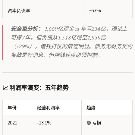
资本负债率
~53%
安全垫分析：
1,669亿现金 vs 年亏234亿，理论上
可撑7年。但负债从1,518亿增至1,959亿
（+29%），借钱打仗的痕迹明显。债务无财务契约
条款是好消息，但烧钱速度必须控制。
📈 利润率演变：五年趋势
年份
经营利润率
趋势
2021
-13.1%
🟢 亏损