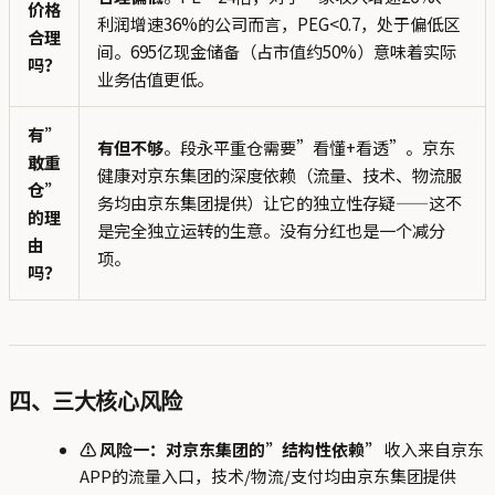
价格
利润增速36%的公司而言，PEG<0.7，处于偏低区
合理
间。695亿现金储备（占市值约50%）意味着实际
吗？
业务估值更低。
有”
有但不够
。段永平重仓需要”看懂+看透”。京东
敢重
健康对京东集团的深度依赖（流量、技术、物流服
仓”
务均由京东集团提供）让它的独立性存疑——这不
的理
是完全独立运转的生意。没有分红也是一个减分
由
项。
吗？
四、三大核心风险
⚠ 风险一：对京东集团的”结构性依赖”
收入来自京东
APP的流量入口，技术/物流/支付均由京东集团提供