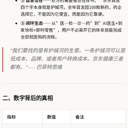
② 自营信任
——处方药需要强信任背书，“京东自营”
四个字本身就是护城河。全年首发超100款新药，药企
选择它，不是因为它便宜，而是因为它靠谱。
③ 闭环生态
——从”医—检—诊—药”到”AI医生+到
家快检+即时零售”，用户不必离开它的体系就能完成
全部就医购药流程。
“我们要找的是有护城河的生意。一条护城河可以是
低成本、品牌、或者用户转换成本。京东健康三者
都有。” —— 巴菲特思维
二、数字背后的真相
指标
数值
备注