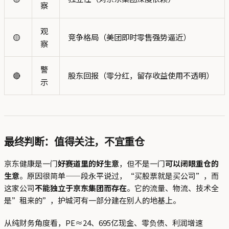
察
观
🟡
竞争格局（美团即时零售强势逼近）
察
警
🔴
股东回报（零分红，留存收益使用不透明）
示
最终判断：值得关注，不宜重仓
京东健康是一门
好赛道里的好生意
，但不是一门
可以闭眼重仓的
生意
。原因很简单——段永平说过，“买股票就是买公司”，而
这家公司
不能独立于京东集团而存在
。它的流量、物流、技术全
是”租来的”，护城河有一部分建在别人的地基上。
从纯财务角度看，PE≈24、695亿现金、零负债、利润增速