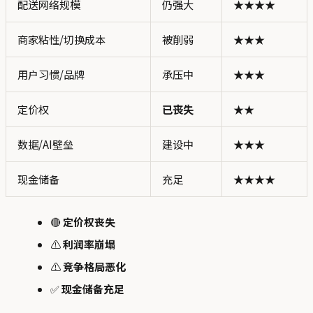
配送网络规模
仍强大
★★★★
商家粘性/切换成本
被削弱
★★★
用户习惯/品牌
承压中
★★★
定价权
已丧失
★★
数据/AI壁垒
建设中
★★★
现金储备
充足
★★★★
🔴
定价权丧失
⚠️
利润率崩塌
⚠️
竞争格局恶化
✅
现金储备充足