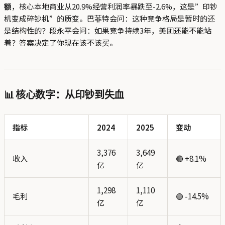
额
，核心本地商业从20.9%经营利润率暴跌至-2.6%，这是”印钞
机变成碎钞机”的质变。巴菲特会问：这种竞争格局是暂时的还
是结构性的？段永平会问：如果竞争持续3年，美团还能不能站
着？答案决定了你现在该不该买。
📊 核心数字：从印钞到失血
指标
2024
2025
变动
3,376
3,649
收入
🔴 +8.1%
亿
亿
1,298
1,110
毛利
🟢 -14.5%
亿
亿