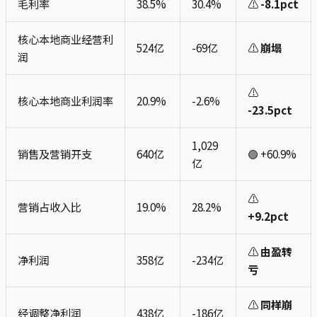
毛利率
38.5%
30.4%
⚠️
-8.1pct
核心本地商业经营利
524亿
-69亿
⚠️
崩塌
润
⚠️
核心本地商业利润率
20.9%
-2.6%
-23.5pct
1,029
销售及营销开支
640亿
🟢 +60.9%
亿
⚠️
营销占收入比
19.0%
28.2%
+9.2pct
⚠️
由盈转
净利润
358亿
-234亿
亏
⚠️
同样崩
经调整净利润
438亿
-186亿