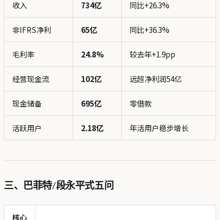
收入
734亿
同比+26.3%
非IFRS净利
65亿
同比+36.3%
毛利率
24.8%
较去年+1.9pp
经营现金流
102亿
远超净利润54亿
现金储备
695亿
零借款
活跃用户
2.18亿
年活用户稳步增长
三、巴菲特/段永平式五问
核心