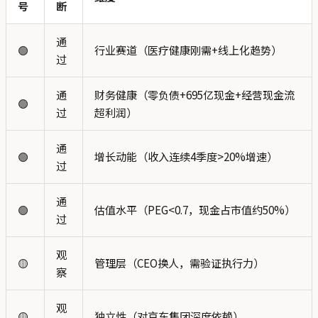
号
断
通
🟢
行业赛道（医疗健康刚需+线上化趋势）
过
通
财务健康（零负债+695亿现金+经营现金流
🟢
过
超利润）
通
🟢
增长动能（收入连续4季度>20%增速）
过
通
🟢
估值水平（PEG<0.7，现金占市值约50%）
过
观
🟡
管理层（CEO换人，需验证执行力）
察
观
🟡
独立性（对京东集团深度依赖）