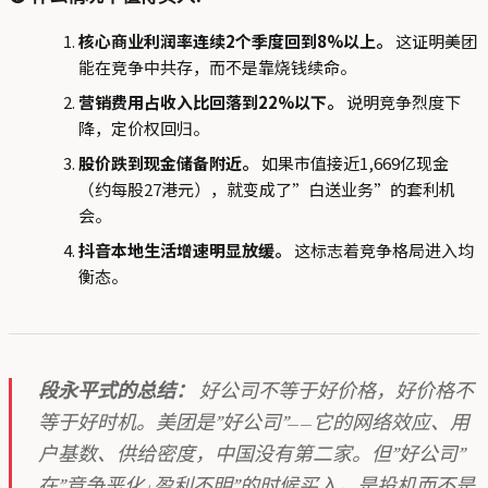
核心商业利润率连续2个季度回到8%以上。
这证明美团
能在竞争中共存，而不是靠烧钱续命。
营销费用占收入比回落到22%以下。
说明竞争烈度下
降，定价权回归。
股价跌到现金储备附近。
如果市值接近1,669亿现金
（约每股27港元），就变成了”白送业务”的套利机
会。
抖音本地生活增速明显放缓。
这标志着竞争格局进入均
衡态。
段永平式的总结：
好公司不等于好价格，好价格不
等于好时机。美团是”好公司”——它的网络效应、用
户基数、供给密度，中国没有第二家。但”好公司”
在”竞争恶化+盈利不明”的时候买入，是投机而不是