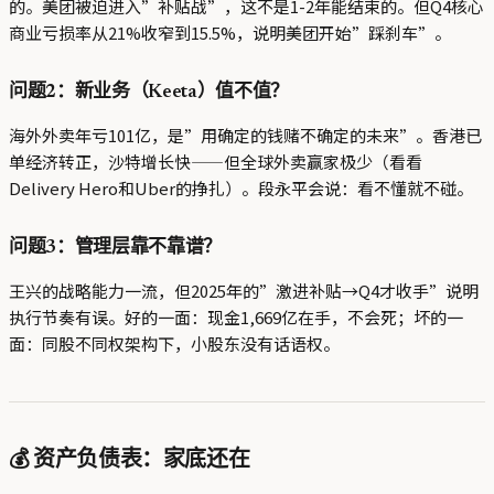
的。美团被迫进入”补贴战”，这不是1-2年能结束的。但Q4核心
商业亏损率从21%收窄到15.5%，说明美团开始”踩刹车”。
问题2：新业务（Keeta）值不值？
海外外卖年亏101亿，是”用确定的钱赌不确定的未来”。香港已
单经济转正，沙特增长快——但全球外卖赢家极少（看看
Delivery Hero和Uber的挣扎）。段永平会说：看不懂就不碰。
问题3：管理层靠不靠谱？
王兴的战略能力一流，但2025年的”激进补贴→Q4才收手”说明
执行节奏有误。好的一面：现金1,669亿在手，不会死；坏的一
面：同股不同权架构下，小股东没有话语权。
💰 资产负债表：家底还在