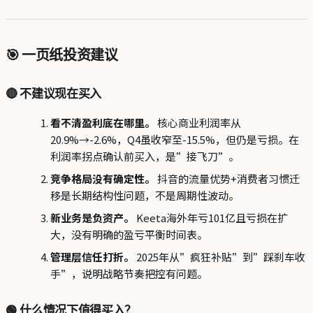
🎯 一页纸投资建议
🔴 不建议现在买入
看不清盈利底在哪里。
核心商业利润率从
20.9%→-2.6%，Q4虽收窄至-15.5%，但仍是亏损。在
利润率拐点确认前买入，是”接飞刀”。
竞争格局没有确定性。
抖音的流量优势+消费者习惯迁
移是长期结构性问题，不是周期性波动。
新业务是负资产。
Keeta海外年亏101亿且亏损在扩
大，没有明确的盈亏平衡时间表。
管理层信任打折。
2025年从”疯狂补贴”到”踩刹车收
手”，说明战略节奏把控有问题。
🟢 什么情况下值得买入？