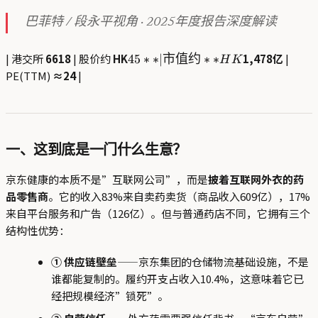
巴菲特 / 段永平视角 · 2025年度报告深度解读
45** |
| 港交所
6618
| 股价约
HK
1,478亿
|
45
∗
∗
∣
市值约
∗
∗
H
K
市值
PE(TTM)
≈24
|
约
**HK
一、这到底是一门什么生意？
京东健康的本质不是”互联网公司”，而是
披着互联网外衣的药
品零售商
。它的收入83%来自卖药卖货（商品收入609亿），17%
来自平台服务和广告（126亿）。但与普通药店不同，它拥有三个
结构性优势：
① 供应链壁垒
——京东集团的仓储物流基础设施，不是
谁都能复制的。履约开支占收入10.4%，这意味着它已
经把规模经济”锁死”。