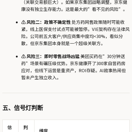
（关联交易额巨大）。如果京东集团战略调整，京东健
康没有独立生存能力。这是最大的”看不见的风险”。
⚠ 风险二：政策不确定性
处方药网售政策随时可能收
紧，线上医保支付试点可能被暂停。VIE架构存在法律风
险。公司前五大客户/供应商集中度均<30%，看似分
散，但京东集团本身就是一个超级关联方。
⚠ 风险三：即时零售战场凶猛
美团买药在”30分钟送
药”场景有碾压级优势。京东健康开了300家自营药房
应对，但线下运营是重资产，ROI存疑。AI故事热闹但
暂未产生独立收入。
五、信号灯判断
信
判
维度