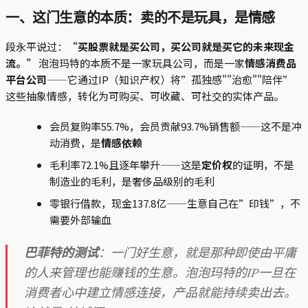
一、这门生意的本质：卖的不是玩具，是情感
段永平说过：
“买股票就是买公司，买公司就是买它的未来现金
流。”
泡泡玛特的本质不是一家玩具公司，而是一家
情感消费品
平台公司
——它通过IP（知识产权）将”孤独感""治愈""陪伴”
这些抽象情感，转化为可购买、可收藏、可社交的实体产品。
会员复购率55.7%，会员贡献93.7%销售额——这不是冲
动消费，是
情感依赖
毛利率72.1%且逐年攀升——这是
定价权
的证明，不是
制造业的毛利，是奢侈品级别的毛利
零银行借款，现金137.8亿——生意自己在”印钱”，不
需要外部输血
巴菲特的测试
：一门好生意，就是那种即使由平庸
的人来管理也能赚钱的生意。泡泡玛特的IP一旦在
消费者心中建立情感连接，产品就能持续卖出去。