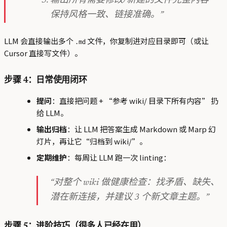
输出所有需要修改/新建的文件完整内容
保持风格一致、链接准确。”
LLM 会直接输出多个
文件，你复制进对应目录即可（或让
.md
Cursor 直接写文件）。
步骤 4：日常使用闭环
提问
：直接把问题 + “参考 wiki/ 目录下所有内容” 扔
给 LLM。
输出归档
：让 LLM 把答案生成 Markdown 或 Marp 幻
灯片，再让它“归档到 wiki/”。
定期维护
：每周让 LLM 跑一次 linting：
“对整个 wiki 做健康检查：找矛盾、缺失、
潜在新连接，并建议 3 个新文章主题。”
步骤 5：进阶技巧（很多人已经在用）