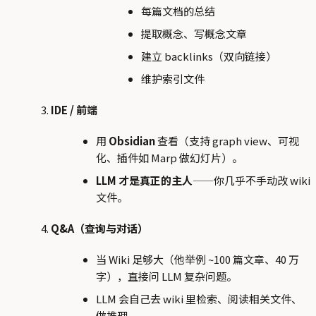
每篇文档的总结
提取概念、写概念文章
建立 backlinks（双向链接）
维护索引文件
IDE / 前端
用
Obsidian
查看（支持 graph view、可视
化、插件如 Marp 做幻灯片）。
LLM 才是真正的主人
——你几乎不手动改 wiki
文件。
Q&A（查询与对话）
当 Wiki 足够大（他举例 ~100 篇文章、40 万
字），直接问 LLM 复杂问题。
LLM 会自己去 wiki 里检索、阅读相关文件、
做推理。