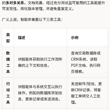
的
多对多关系
。文档完善、经过充分测试且可复用的工具能提升
可发现性、简化版本管理，并避免重复定义。
广义上说，智能体需要以下三类工具：
类
描述
示例
型
数
查询交易数据库或
据
供智能体获取执行工作流所
CRM系统、读取
工
需的上下文和信息。
PDF文档、执行网
具
页搜索。
行
发送邮件/短信、更
供智能体与系统交互以执行
动
新CRM记录、将客
操作，例如向数据库添加信
工
服工单转交人工处
息、更新记录或发送消息。
具
理。