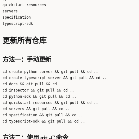
quickstart-resources

servers

specification

更新所有仓库
方法一：手动更新
cd create-python-server && git pull && cd ..

cd create-typescript-server && git pull && cd ..

cd docs && git pull && cd ..

cd inspector && git pull && cd ..

cd python-sdk && git pull && cd ..

cd quickstart-resources && git pull && cd ..

cd servers && git pull && cd ..

cd specification && git pull && cd ..

方法二：使用 git -C 命令