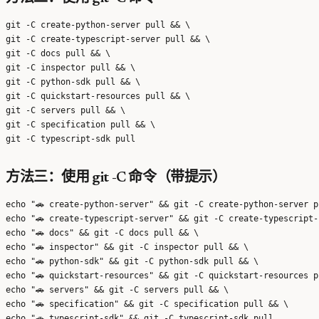
git -C create-python-server pull && \

git -C create-typescript-server pull && \

git -C docs pull && \

git -C inspector pull && \

git -C python-sdk pull && \

git -C quickstart-resources pull && \

git -C servers pull && \

git -C specification pull && \

方法三：使用 git -C 命令（带提示）
echo "🚗 create-python-server" && git -C create-python-server pu
echo "🚗 create-typescript-server" && git -C create-typescript-
echo "🚗 docs" && git -C docs pull && \

echo "🚗 inspector" && git -C inspector pull && \

echo "🚗 python-sdk" && git -C python-sdk pull && \

echo "🚗 quickstart-resources" && git -C quickstart-resources pu
echo "🚗 servers" && git -C servers pull && \

echo "🚗 specification" && git -C specification pull && \
