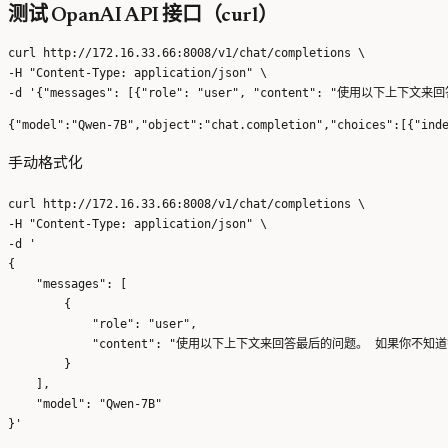
测试 OpanAI API 接口（curl）
curl http://172.16.33.66:8008/v1/chat/completions \

-H "Content-Type: application/json" \

手动格式化
curl http://172.16.33.66:8008/v1/chat/completions \

-H "Content-Type: application/json" \

-d '

{

    "messages": [

        {

            "role": "user", 

            "content": "使用以下上下文来回答最后的问题
        }

    ], 

    "model": "Qwen-7B"
