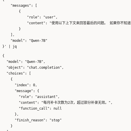
    "messages": [

        {

            "role": "user", 

            "content": "使用以下上下文来回答最后的问题
        }

    ], 

    "model": "Qwen-7B"

{

  "model": "Qwen-7B",

  "object": "chat.completion",

  "choices": [

    {

      "index": 0,

      "message": {

        "role": "assistant",

        "content": "每月补卡次数为2次，超过部分补录无效。",

        "function_call": null

      },

      "finish_reason": "stop"

    }
