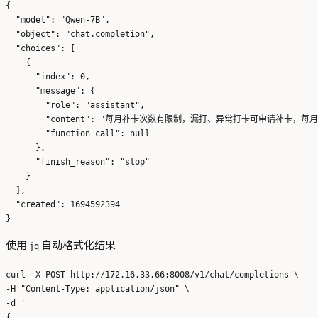
{

  "model": "Qwen-7B",

  "object": "chat.completion",

  "choices": [

    {

      "index": 0,

      "message": {

        "role": "assistant",

        "content": "每月补卡次数有限制，漏打、异常打卡可申请补卡，
        "function_call": null

      },

      "finish_reason": "stop"

    }

  ],

  "created": 1694592394

使用
自动格式化结果
jq
curl -X POST http://172.16.33.66:8008/v1/chat/completions \

-H "Content-Type: application/json" \

-d '

{
