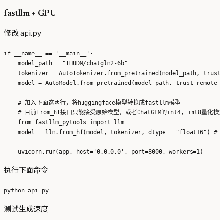
fastllm + GPU
修改 api.py
if __name__ == '__main__':

    model_path = "THUDM/chatglm2-6b"

    tokenizer = AutoTokenizer.from_pretrained(model_path, trust
    model = AutoModel.from_pretrained(model_path, trust_remote_
    # 加入下面这两行，将huggingface模型转换成fastllm模型

    # 目前from_hf接口只能接受原始模型，或者ChatGLM的int4, int8
    from fastllm_pytools import llm

    model = llm.from_hf(model, tokenizer, dtype = "float16") #
执行下面命令
测试生成速度