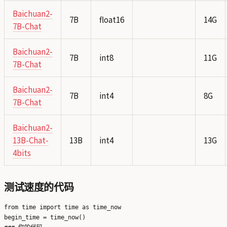
Baichuan2-
7B
float16
14G
7B-Chat
Baichuan2-
7B
int8
11G
7B-Chat
Baichuan2-
7B
int4
8G
7B-Chat
Baichuan2-
13B-Chat-
13B
int4
13G
4bits
测试速度的代码
from time import time as time_now

begin_time = time_now()
