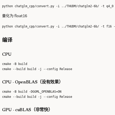
量化为 float16
编译
CPU
cmake -B build

CPU - OpenBLAS（没有效果）
cmake -B build -DGGML_OPENBLAS=ON

GPU - cuBLAS（非常快）