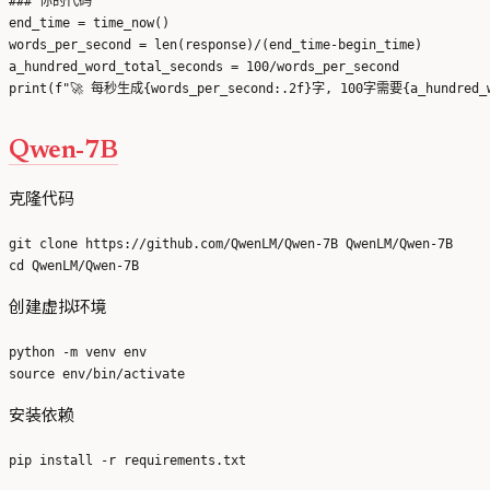
### 你的代码

end_time = time_now()

words_per_second = len(response)/(end_time-begin_time)

a_hundred_word_total_seconds = 100/words_per_second

Qwen-7B
克隆代码
git clone https://github.com/QwenLM/Qwen-7B QwenLM/Qwen-7B

创建虚拟环境
python -m venv env

安装依赖