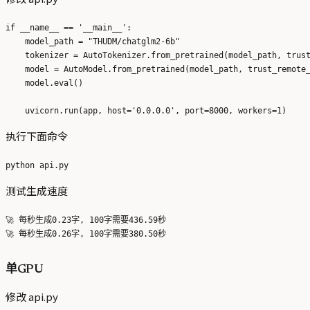
if __name__ == '__main__':

    model_path = "THUDM/chatglm2-6b"

    tokenizer = AutoTokenizer.from_pretrained(model_path, trust
    model = AutoModel.from_pretrained(model_path, trust_remote_
    model.eval()

执行下面命令
测试生成速度
🚀 每秒生成0.23字, 100字需要436.59秒

单GPU
修改 api.py