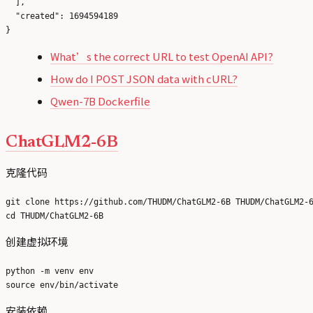
  ],

  "created": 1694594189

What’s the correct URL to test OpenAI API?
How do I POST JSON data with cURL?
Qwen-7B Dockerfile
ChatGLM2-6B
克隆代码
git clone https://github.com/THUDM/ChatGLM2-6B THUDM/ChatGLM2-6
创建虚拟环境
python -m venv env

安装依赖