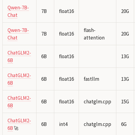
Qwen-7B-
7B
float16
20G
Chat
Qwen-7B-
flash-
7B
float16
20G
Chat
attention
ChatGLM2-
6B
float16
13G
6B
ChatGLM2-
6B
float16
fastllm
13G
6B
ChatGLM2-
6B
float16
chatglm.cpp
15G
6B
ChatGLM2-
6B
int4
chatglm.cpp
6G
6B
🚀