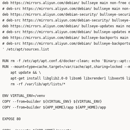
deb https://mirrors.aliyun.com/debian/ bullseye main non-free c
# deb-src https://mirrors.aliyun.com/debian/ bullseye main non-
deb https://mirrors.aliyun.com/debian-security/ bullseye-securi
# deb-src https://mirrors.aliyun.com/debian-security/ bullseye-
deb https://mirrors.aliyun.com/debian/ bullseye-updates main no
# deb-src https://mirrors.aliyun.com/debian/ bullseye-updates m
deb https://mirrors.aliyun.com/debian/ bullseye-backports main 
# deb-src https://mirrors.aliyun.com/debian/ bullseye-backports
' /etc/apt/sources.list

RUN rm -f /etc/apt/apt.conf.d/docker-clean; echo 'Binary::apt::
RUN --mount=type=cache,target=/var/cache/apt,sharing=locked --m
    apt update && \

    apt-get install libglib2.0-0 libsm6 libxrender1 libxext6 li
    rm -rf /var/lib/apt/lists/*

ENV VIRTUAL_ENV=/venv

COPY --from=builder ${VIRTUAL_ENV} ${VIRTUAL_ENV}

COPY --from=builder ${APP_HOME}/app ${APP_HOME}/app

EXPOSE 80
