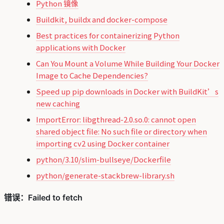
Python 镜像
Buildkit, buildx and docker-compose
Best practices for containerizing Python
applications with Docker
Can You Mount a Volume While Building Your Docker
Image to Cache Dependencies?
Speed up pip downloads in Docker with BuildKit’s
new caching
ImportError: libgthread-2.0.so.0: cannot open
shared object file: No such file or directory when
importing cv2 using Docker container
python/3.10/slim-bullseye/Dockerfile
python/generate-stackbrew-library.sh