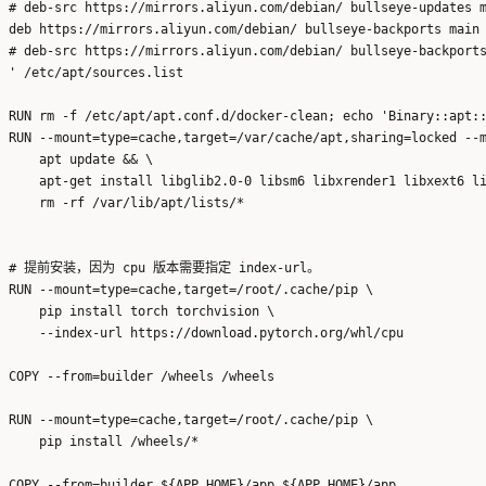
# deb-src https://mirrors.aliyun.com/debian/ bullseye-updates m
deb https://mirrors.aliyun.com/debian/ bullseye-backports main 
# deb-src https://mirrors.aliyun.com/debian/ bullseye-backports
' /etc/apt/sources.list

RUN rm -f /etc/apt/apt.conf.d/docker-clean; echo 'Binary::apt::
RUN --mount=type=cache,target=/var/cache/apt,sharing=locked --m
    apt update && \

    apt-get install libglib2.0-0 libsm6 libxrender1 libxext6 li
    rm -rf /var/lib/apt/lists/*

# 提前安装，因为 cpu 版本需要指定 index-url。

RUN --mount=type=cache,target=/root/.cache/pip \

    pip install torch torchvision \

    --index-url https://download.pytorch.org/whl/cpu

COPY --from=builder /wheels /wheels

RUN --mount=type=cache,target=/root/.cache/pip \

    pip install /wheels/*

COPY --from=builder ${APP_HOME}/app ${APP_HOME}/app
