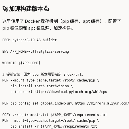
🚀 加速构建版本 👍
这里使用了 Docker 缓存机制（pip 缓存、apt 缓存），配置了
pip 镜像源和 apt 镜像源，加速构建。
FROM python:3.10 AS builder

ENV APP_HOME=/ultralytics-serving

WORKDIR ${APP_HOME}

# 提前安装，因为 cpu 版本需要指定 index-url。

RUN --mount=type=cache,target=/root/.cache/pip \

    pip install torch torchvision \

    --index-url https://download.pytorch.org/whl/cpu

RUN pip config set global.index-url https://mirrors.aliyun.com/
COPY ./requirements.txt ${APP_HOME}/requirements.txt

RUN --mount=type=cache,target=/root/.cache/pip \

    pip install -r ${APP_HOME}/requirements.txt
