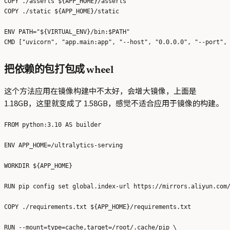
COPY ./asserts ${APP_HOME}/asserts

COPY ./static ${APP_HOME}/static

ENV PATH="${VIRTUAL_ENV}/bin:$PATH"

把依赖的包打包成 wheel
这个方法应用在镜像构建中不太好，会增大镜像，上面是
1.18GB，这里就变成了 1.58GB，感觉不适合应用于镜像的构建。
FROM python:3.10 AS builder

ENV APP_HOME=/ultralytics-serving

WORKDIR ${APP_HOME}

RUN pip config set global.index-url https://mirrors.aliyun.com/
COPY ./requirements.txt ${APP_HOME}/requirements.txt

RUN --mount=type=cache,target=/root/.cache/pip \
