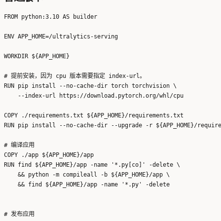
FROM python:3.10 AS builder

ENV APP_HOME=/ultralytics-serving

WORKDIR ${APP_HOME}

# 提前安装，因为 cpu 版本需要指定 index-url。

RUN pip install --no-cache-dir torch torchvision \

    --index-url https://download.pytorch.org/whl/cpu

COPY ./requirements.txt ${APP_HOME}/requirements.txt

RUN pip install --no-cache-dir --upgrade -r ${APP_HOME}/require
# 编译应用

COPY ./app ${APP_HOME}/app

RUN find ${APP_HOME}/app -name '*.py[co]' -delete \

    && python -m compileall -b ${APP_HOME}/app \

    && find ${APP_HOME}/app -name '*.py' -delete

# 发布应用
