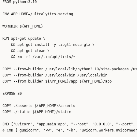
FROM python:3.10

ENV APP_HOME=/ultralytics-serving

WORKDIR ${APP_HOME}

RUN apt-get update \

    && apt-get install -y libgl1-mesa-glx \

    && apt-get clean \

    && rm -rf /var/lib/apt/lists/*

COPY --from=builder /usr/local/lib/python3.10/site-packages /us
COPY --from=builder /usr/local/bin /usr/local/bin

COPY --from=builder ${APP_HOME}/app ${APP_HOME}/app

EXPOSE 80

COPY ./asserts ${APP_HOME}/asserts

COPY ./static ${APP_HOME}/static

CMD ["uvicorn", "app.main:app", "--host", "0.0.0.0", "--port", 