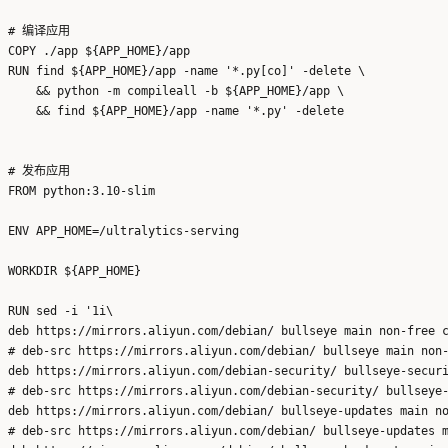
# 编译应用

COPY ./app ${APP_HOME}/app

RUN find ${APP_HOME}/app -name '*.py[co]' -delete \

    && python -m compileall -b ${APP_HOME}/app \

    && find ${APP_HOME}/app -name '*.py' -delete

# 发布应用

FROM python:3.10-slim

ENV APP_HOME=/ultralytics-serving

WORKDIR ${APP_HOME}

RUN sed -i '1i\

deb https://mirrors.aliyun.com/debian/ bullseye main non-free c
# deb-src https://mirrors.aliyun.com/debian/ bullseye main non-
deb https://mirrors.aliyun.com/debian-security/ bullseye-securi
# deb-src https://mirrors.aliyun.com/debian-security/ bullseye-
deb https://mirrors.aliyun.com/debian/ bullseye-updates main no
# deb-src https://mirrors.aliyun.com/debian/ bullseye-updates m