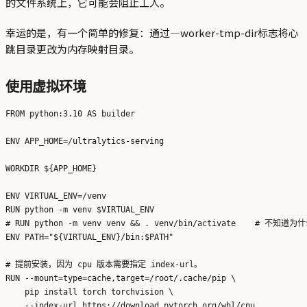
的文件系统上，它可能会阻止工人。
幸运的是，有一个简单的修复：通过—worker-tmp-dir标志将心
跳目录更改为内存映射目录。
使用虚拟环境
FROM python:3.10 AS builder

ENV APP_HOME=/ultralytics-serving

WORKDIR ${APP_HOME}

ENV VIRTUAL_ENV=/venv

RUN python -m venv $VIRTUAL_ENV

# RUN python -m venv venv && . venv/bin/activate    # 不知
ENV PATH="${VIRTUAL_ENV}/bin:$PATH"

# 提前安装，因为 cpu 版本需要指定 index-url。

RUN --mount=type=cache,target=/root/.cache/pip \

    pip install torch torchvision \

    --index-url https://download.pytorch.org/whl/cpu
