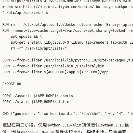
deb https://mirrors.aliyun.com/debian/ bullseye-backports main 
# deb-src https://mirrors.aliyun.com/debian/ bullseye-backports
' /etc/apt/sources.list

RUN rm -f /etc/apt/apt.conf.d/docker-clean; echo 'Binary::apt::
RUN --mount=type=cache,target=/var/cache/apt,sharing=locked --m
    apt update && \

    apt-get install libglib2.0-0 libsm6 libxrender1 libxext6 li
    rm -rf /var/lib/apt/lists/*

COPY --from=builder /usr/local/lib/python3.10/site-packages /us
COPY --from=builder /usr/local/bin /usr/local/bin

COPY --from=builder ${APP_HOME}/app ${APP_HOME}/app

EXPOSE 80

COPY ./asserts ${APP_HOME}/asserts

COPY ./static ${APP_HOME}/static

这里在第二阶段，使用
镜像替代
镜
python:3.10-slim
python:3.10
像，因为
镜像体积更小，构建更快。只需要安
python:3.10-slim