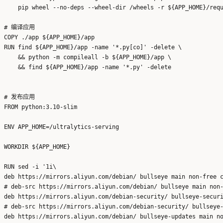
    pip wheel --no-deps --wheel-dir /wheels -r ${APP_HOME}/requ
# 编译应用

COPY ./app ${APP_HOME}/app

RUN find ${APP_HOME}/app -name '*.py[co]' -delete \

    && python -m compileall -b ${APP_HOME}/app \

    && find ${APP_HOME}/app -name '*.py' -delete

# 发布应用

FROM python:3.10-slim

ENV APP_HOME=/ultralytics-serving

WORKDIR ${APP_HOME}

RUN sed -i '1i\

deb https://mirrors.aliyun.com/debian/ bullseye main non-free c
# deb-src https://mirrors.aliyun.com/debian/ bullseye main non-
deb https://mirrors.aliyun.com/debian-security/ bullseye-securi
# deb-src https://mirrors.aliyun.com/debian-security/ bullseye-
deb https://mirrors.aliyun.com/debian/ bullseye-updates main no