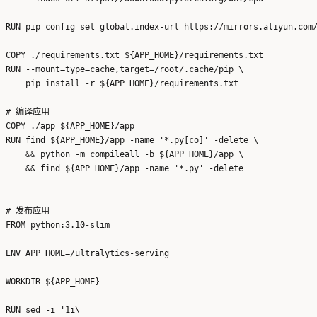
RUN pip config set global.index-url https://mirrors.aliyun.com/
COPY ./requirements.txt ${APP_HOME}/requirements.txt

RUN --mount=type=cache,target=/root/.cache/pip \

    pip install -r ${APP_HOME}/requirements.txt

# 编译应用

COPY ./app ${APP_HOME}/app

RUN find ${APP_HOME}/app -name '*.py[co]' -delete \

    && python -m compileall -b ${APP_HOME}/app \

    && find ${APP_HOME}/app -name '*.py' -delete

# 发布应用

FROM python:3.10-slim

ENV APP_HOME=/ultralytics-serving

WORKDIR ${APP_HOME}

RUN sed -i '1i\
