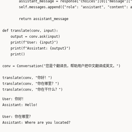
        assistant_message = response["choices"][0]["message"]["
        self.messages.append({"role": "assistant", "content": a
        return assistant_message

def translate(conv, input):

    output = conv.ask(input)

    print(f"User: {input}")

    print(f"Assistant: {output}")

    print()

conv = Conversation("您是个翻译员，帮助用户把中文翻译成英文。")

translate(conv, "你好！")

translate(conv, "你在哪里？")

User: 你好！

Assistant: Hello!

User: 你在哪里？

Assistant: Where are you located?
