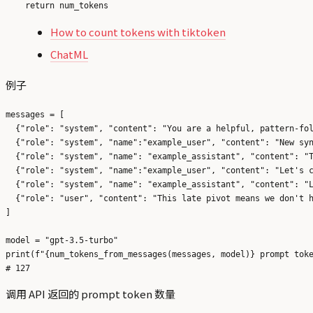
How to count tokens with tiktoken
ChatML
例子
messages = [

  {"role": "system", "content": "You are a helpful, pattern-fol
  {"role": "system", "name":"example_user", "content": "New syn
  {"role": "system", "name": "example_assistant", "content": "T
  {"role": "system", "name":"example_user", "content": "Let's c
  {"role": "system", "name": "example_assistant", "content": "L
  {"role": "user", "content": "This late pivot means we don't h
]

model = "gpt-3.5-turbo"

print(f"{num_tokens_from_messages(messages, model)} prompt toke
调用 API 返回的 prompt token 数量