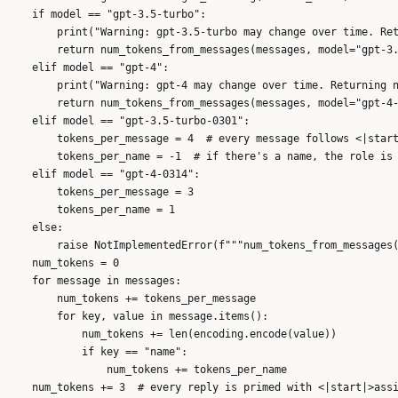
    if model == "gpt-3.5-turbo":

        print("Warning: gpt-3.5-turbo may change over time. Ret
        return num_tokens_from_messages(messages, model="gpt-3.
    elif model == "gpt-4":

        print("Warning: gpt-4 may change over time. Returning n
        return num_tokens_from_messages(messages, model="gpt-4-
    elif model == "gpt-3.5-turbo-0301":

        tokens_per_message = 4  # every message follows <|start
        tokens_per_name = -1  # if there's a name, the role is 
    elif model == "gpt-4-0314":

        tokens_per_message = 3

        tokens_per_name = 1

    else:

        raise NotImplementedError(f"""num_tokens_from_messages(
    num_tokens = 0

    for message in messages:

        num_tokens += tokens_per_message

        for key, value in message.items():

            num_tokens += len(encoding.encode(value))

            if key == "name":

                num_tokens += tokens_per_name

    num_tokens += 3  # every reply is primed with <|start|>assi