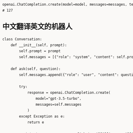
openai.ChatCompletion.create(model=model, messages=messages, te
中文翻译英文的机器人
class Conversation:

    def __init__(self, prompt):

        self.prompt = prompt

        self.messages = [{"role": "system", "content": self.pro
    def ask(self, question):

        self.messages.append({"role": "user", "content": questi
        try:

            response = openai.ChatCompletion.create(

                model="gpt-3.5-turbo",

                messages=self.messages

            )

        except Exception as e:

            return e
