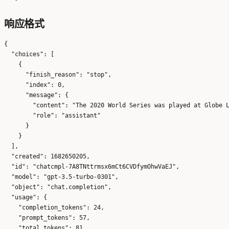
响应格式
{

  "choices": [

    {

      "finish_reason": "stop",

      "index": 0,

      "message": {

        "content": "The 2020 World Series was played at Globe L
        "role": "assistant"

      }

    }

  ],

  "created": 1682650205,

  "id": "chatcmpl-7A8TNttrmsx6mCt6CVDfymOhwVaEJ",

  "model": "gpt-3.5-turbo-0301",

  "object": "chat.completion",

  "usage": {

    "completion_tokens": 24,

    "prompt_tokens": 57,

    "total_tokens": 81
