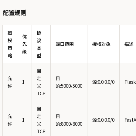
配置规则
授
协
优
权
议
先
端口范围
授权对象
描述
策
类
级
略
型
自
允
定
目
1
源:0.0.0.0/0
Flask
许
义
的:5000/5000
TCP
自
允
定
目
1
源:0.0.0.0/0
Fast
许
义
的:8000/8000
TCP