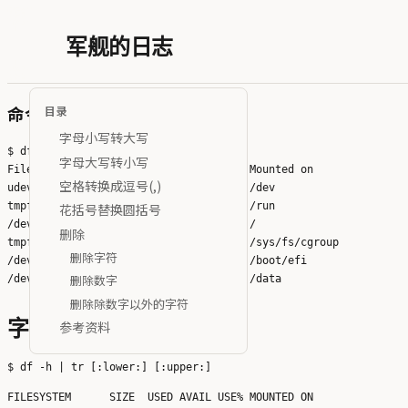
军舰的日志
命令tr
目录
字母小写转大写
$ df -h

字母大写转小写
Filesystem      Size  Used Avail Use% Mounted on

空格转换成逗号(,)
udev            126G     0  126G   0% /dev

tmpfs            26G  4.0M   26G   1% /run

花括号替换圆括号
/dev/sda2       548G   50G  471G  10% /

删除
tmpfs           126G     0  126G   0% /sys/fs/cgroup

删除字符
/dev/sda1       511M  7.9M  504M   2% /boot/efi

删除数字
删除除数字以外的字符
参考资料
字母小写转大写
FILESYSTEM      SIZE  USED AVAIL USE% MOUNTED ON
