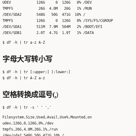
UDEV            126G     0  126G   0% /DEV

TMPFS            26G  4.0M   26G   1% /RUN

/DEV/SDA2       548G   50G  471G  10% /

TMPFS           126G     0  126G   0% /SYS/FS/CGROUP

/DEV/SDA1       511M  7.9M  504M   2% /BOOT/EFI

字母大写转小写
$ df -h | tr [:upper:] [:lower:]

空格转换成逗号(,)
Filesystem,Size,Used,Avail,Use%,Mounted,on

udev,126G,0,126G,0%,/dev

tmpfs,26G,4.0M,26G,1%,/run

/dev/sda2,548G,50G,471G,10%,/
