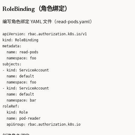
RoleBinding（角色绑定）
编写角色绑定 YAML 文件（read-pods.yaml）
apiVersion: rbac.authorization.k8s.io/v1

kind: RoleBinding

metadata:

  name: read-pods

  namespace: foo

subjects:

- kind: ServiceAccount

  name: default

  namespace: foo

- kind: ServiceAccount

  name: default

  namespace: bar

roleRef:

  kind: Role

  name: pod-reader    
