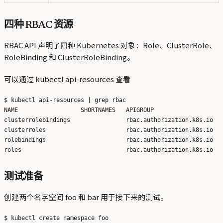
四种 RBAC 资源
RBAC API 声明了四种 Kubernetes 对象：Role、ClusterRole、
RoleBinding 和 ClusterRoleBinding。
可以通过 kubectl api-resources 查看
$ kubectl api-resources | grep rbac

NAME                  SHORTNAMES   APIGROUP                    
clusterrolebindings                rbac.authorization.k8s.io   
clusterroles                       rbac.authorization.k8s.io   
rolebindings                       rbac.authorization.k8s.io   
测试准备
创建两个名字空间 foo 和 bar 用于接下来的测试。
$ kubectl create namespace foo
