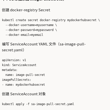
创建 docker-registry Secret
kubectl create secret docker-registry mydockerhubsecret \

  --docker-username=myusername \

  --docker-password=mypassword \

编写 ServiceAccount YAML 文件（sa-image-pull-
secret.yaml）
apiVersion: v1

kind: ServiceAccount

metadata:

  name: image-pull-secret

imagePullSecrets:

创建 ServiceAccount 对象