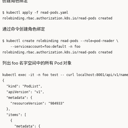
创建角色绑定
$ kubectl apply -f read-pods.yaml 

通过命令创建角色绑定
$ kubectl create rolebinding read-pods --role=pod-reader \

    --serviceaccount=foo:default -n foo

列出 foo 名字空间中的所有 Pod 对象
kubectl exec -it -n foo test -- curl localhost:8001/api/v1/name
{

  "kind": "PodList",

  "apiVersion": "v1",

  "metadata": {

    "resourceVersion": "984933"

  },

  "items": [

    {

      "metadata": {
