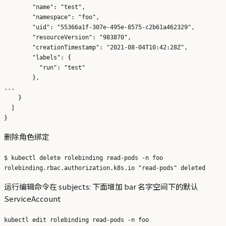
        "name": "test",

        "namespace": "foo",

        "uid": "55366a1f-307e-495e-8575-c2b61a462329",

        "resourceVersion": "983870",

        "creationTimestamp": "2021-08-04T10:42:28Z",

        "labels": {

          "run": "test"

        },

...

    }

  ]

删除角色绑定
$ kubectl delete rolebinding read-pods -n foo

运行编辑命令在 subjects: 下面增加 bar 名字空间下的默认
ServiceAccount