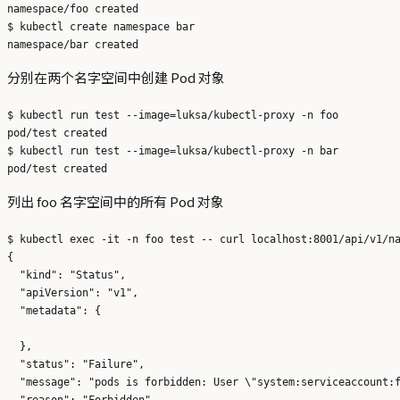
namespace/foo created

$ kubectl create namespace bar

分别在两个名字空间中创建 Pod 对象
$ kubectl run test --image=luksa/kubectl-proxy -n foo

pod/test created

$ kubectl run test --image=luksa/kubectl-proxy -n bar

列出 foo 名字空间中的所有 Pod 对象
$ kubectl exec -it -n foo test -- curl localhost:8001/api/v1/na
{

  "kind": "Status",

  "apiVersion": "v1",

  "metadata": {

  },

  "status": "Failure",

  "message": "pods is forbidden: User \"system:serviceaccount:f
  "reason": "Forbidden",
