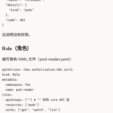
  "details": {

    "kind": "pods"

  },

  "code": 403

这说明没有权限。
Role（角色）
编写角色 YAML 文件（pod-reader.yaml）
apiVersion: rbac.authorization.k8s.io/v1

kind: Role

metadata:

  namespace: foo

  name: pod-reader

rules:

- apiGroups: [""] # "" 标明 core API 组

  resources: ["pods"]
