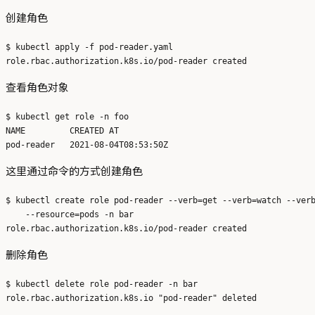
创建角色
$ kubectl apply -f pod-reader.yaml 

查看角色对象
$ kubectl get role -n foo

NAME         CREATED AT

这里通过命令的方式创建角色
$ kubectl create role pod-reader --verb=get --verb=watch --verb
    --resource=pods -n bar

删除角色
$ kubectl delete role pod-reader -n bar
