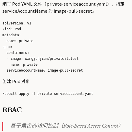
编写 Pod YAML 文件（private-serviceaccount.yaml），指定
serviceAccountName 为 image-pull-secret。
apiVersion: v1

kind: Pod

metadata:

  name: private

spec:

  containers:

  - image: wangjunjian/private:latest

    name: private

创建 Pod 对象
RBAC
基于角色的访问控制（Role-Based Access Control）